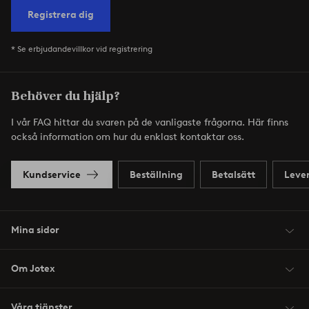
Registrera dig
* Se erbjudandevillkor vid registrering
Behöver du hjälp?
I vår FAQ hittar du svaren på de vanligaste frågorna. Här finns
också information om hur du enklast kontaktar oss.
Kundservice
Beställning
Betalsätt
Leve
Mina sidor
Om Jotex
Våra tjänster