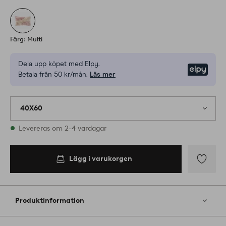
Färg: Multi
Dela upp köpet med Elpy.
Elpy
Betala från 50 kr/mån.
Läs mer
40X60
I lager
Levereras om 2-4 vardagar
Lägg i varukorgen
Lägg i
varukorgen
Lägg
till
i
Produktinformation
favoriter