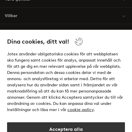
Villkor
Vänner
Dina cookies, ditt val!
Jotex använder obligatoriska cookies för att webbplatsen
ska fungera samt cookies för analys, anpassat innehåll och
för att ge dig en mer relevant upplevelse på vår webbplats.
Säkra betalningar - Betala direkt eller dela upp
Denna persondatan och dessa cookies delar vi med de
annons- och analysföretag vi arbetar med. Detta för att
Vill du veta mer om
våra betalalternativ
?
analysera hur du använder sidan samt i främjandet av vår
elpy
marknadsföring så att du kan få mer personanpassade
annonser. Genom att klicka Acceptera samtycker du till vår
användning av cookies. Du kan anpassa dina val under
Inställningar och läsa mer i vår
cookie-policy
.
Sverige - Välj land
Acceptera alla