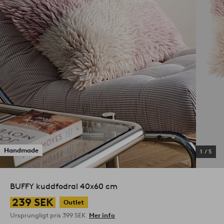
Handmade
1
/
5
BUFFY kuddfodral 40x60 cm
239 SEK
Outlet
Ursprungligt pris
399 SEK
Mer info