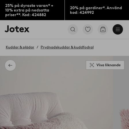
25% på dyraste varan* +
20% på gardiner*. Använd
10% extra på nedsatta
kod: 424992
priser**. Kod: 424882
Jotex
Gå
Gå
logotyp
till
till
-
favoritmarkerade
kundvagne
gå
produkter
Kuddar & plädar
Prydnadskuddar & kuddfodral
till
förstasidan
Visa liknande
Tillbaka