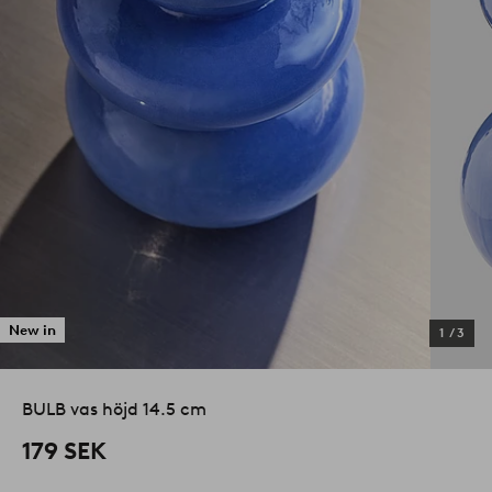
New in
1
/
3
BULB vas höjd 14.5 cm
179 SEK