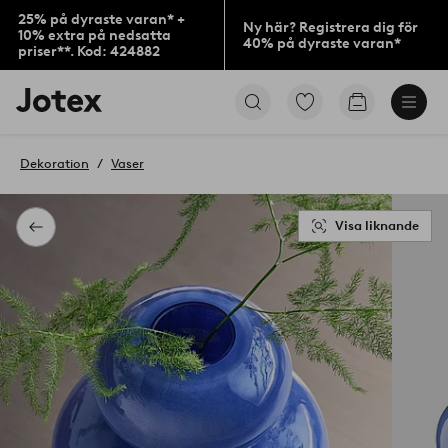
25% på dyraste varan* +
Ny här? Registrera dig för
10% extra på nedsatta
40% på dyraste varan*
priser**. Kod: 424882
Jotex
Gå
Gå
logotyp
till
till
-
favoritmarkerade
kundvagne
gå
produkter
Dekoration
Vaser
till
förstasidan
Visa liknande
Tillbaka