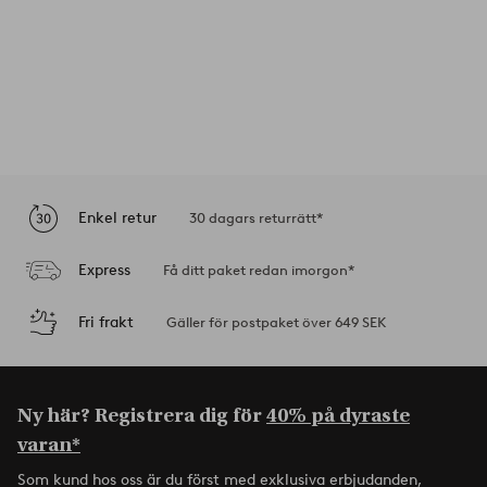
Enkel retur
30 dagars returrätt*
Express
Få ditt paket redan imorgon*
Fri frakt
Gäller för postpaket över 649 SEK
Ny här? Registrera dig för
40% på dyraste
varan*
Som kund hos oss är du först med exklusiva erbjudanden,