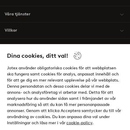
Våra tjänster
Villkor
Vänner
Dina cookies, ditt val!
Jotex använder obligatoriska cookies för att webbplatsen
ska fungera samt cookies för analys, anpassat innehåll och
för att ge dig en mer relevant upplevelse på vår webbplats.
Säkra betalningar - Betala direkt eller dela upp
Denna persondatan och dessa cookies delar vi med de
annons- och analysföretag vi arbetar med. Detta för att
Vill du veta mer om
våra betalalternativ
?
analysera hur du använder sidan samt i främjandet av vår
elpy
marknadsföring så att du kan få mer personanpassade
annonser. Genom att klicka Acceptera samtycker du till vår
användning av cookies. Du kan anpassa dina val under
Inställningar och läsa mer i vår
cookie-policy
.