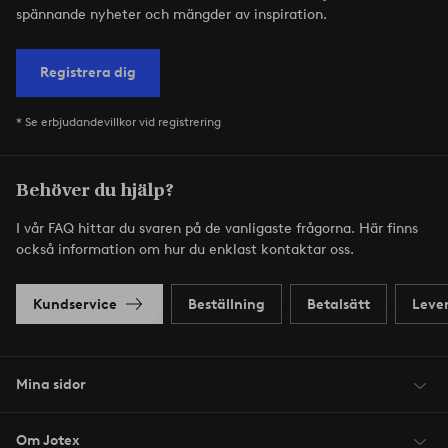
spännande nyheter och mängder av inspiration.
Registrera dig
* Se erbjudandevillkor vid registrering
Behöver du hjälp?
I vår FAQ hittar du svaren på de vanligaste frågorna. Här finns
också information om hur du enklast kontaktar oss.
Kundservice
Beställning
Betalsätt
Leve
Mina sidor
Om Jotex