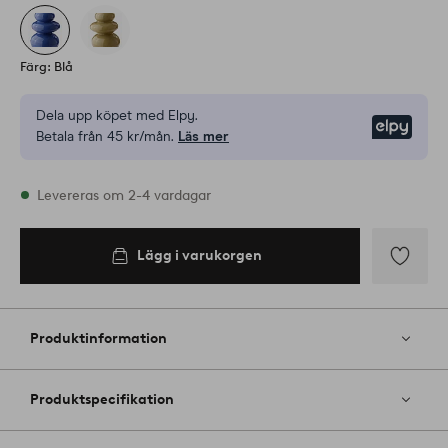
Färg: Blå
Dela upp köpet med Elpy.
Elpy
Betala från 45 kr/mån.
Läs mer
I lager
Levereras om 2-4 vardagar
Lägg i varukorgen
Lägg i
varukorgen
Lägg
till
i
Produktinformation
favoriter
Produktspecifikation