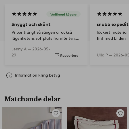
Verifierad köpare
Snyggt och skönt
snabb expedit
Vi bor trångt så sängen är också
läckert material
lägenhetens soffplats framför tvn.
fint med bilden
Överkastet är riktigt trevligt och
Jenny A —
2026-05-
snyggt. Gandka tunnt också och lätt
29
Ulla P —
2026-0
Rapportera
att tvätta. Supernöjda. <3
Information kring betyg
Matchande delar
Lägg
Lägg
till
till
i
i
favoriter
favorit