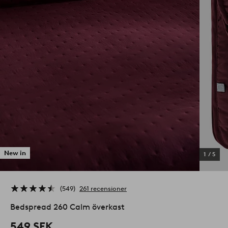
New in
1
/
5
549
261 recensioner
Bedspread 260 Calm överkast
549 SEK