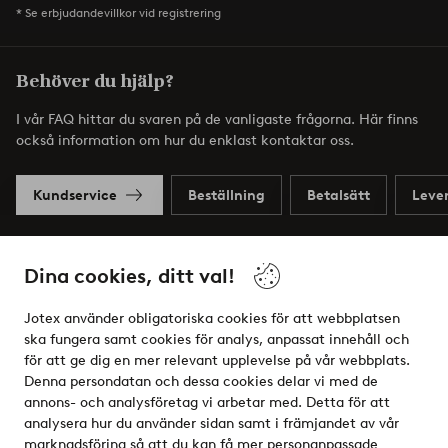
* Se erbjudandevillkor vid registrering
Behöver du hjälp?
I vår FAQ hittar du svaren på de vanligaste frågorna. Här finns
också information om hur du enklast kontaktar oss.
Kundservice
Beställning
Betalsätt
Leve
Dina cookies, ditt val!
Mina sidor
Jotex använder obligatoriska cookies för att webbplatsen
Om Jotex
ska fungera samt cookies för analys, anpassat innehåll och
för att ge dig en mer relevant upplevelse på vår webbplats.
Denna persondatan och dessa cookies delar vi med de
Våra tjänster
annons- och analysföretag vi arbetar med. Detta för att
analysera hur du använder sidan samt i främjandet av vår
Villkor
marknadsföring så att du kan få mer personanpassade