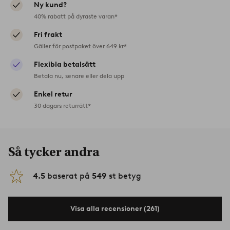
Ny kund?
40% rabatt på dyraste varan*
Fri frakt
Gäller för postpaket över 649 kr*
Flexibla betalsätt
Betala nu, senare eller dela upp
Enkel retur
30 dagars returrätt*
Så tycker andra
4.5
baserat på
549
st betyg
Visa alla recensioner (261)