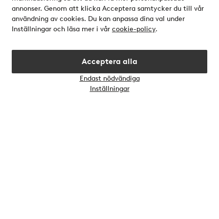
annonser. Genom att klicka Acceptera samtycker du till vår
användning av cookies. Du kan anpassa dina val under
Vänner
Inställningar och läsa mer i vår
cookie-policy
.
Acceptera alla
Endast nödvändiga
Öppn
Inställningar
chatt
Säkra betalningar - Betala direkt eller dela upp
Vill du veta mer om
våra betalalternativ
?
elpy
Sverige - Välj land
Instagram
Facebook