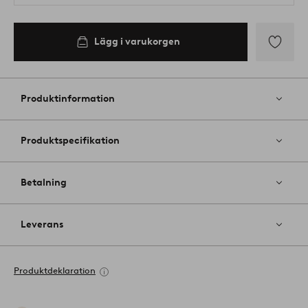
Lägg i varukorgen
Lägg
till
i
Produktinformation
favoriter
Produktspecifikation
Betalning
Leverans
Produktdeklaration