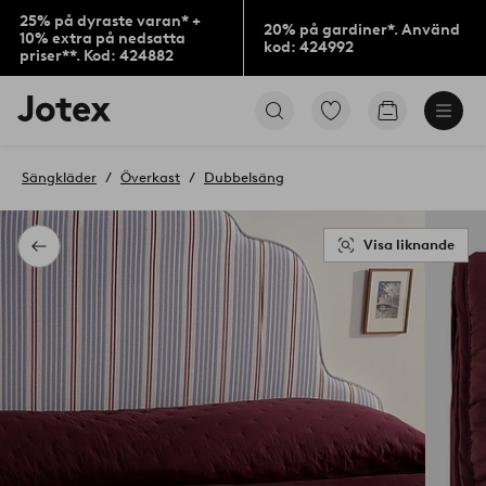
25% på dyraste varan* +
20% på gardiner*. Använd
10% extra på nedsatta
kod: 424992
priser**. Kod: 424882
Jotex
Gå
Gå
logotyp
till
till
-
favoritmarkerade
kundvagne
gå
produkter
Sängkläder
Överkast
Dubbelsäng
till
förstasidan
Visa liknande
Tillbaka