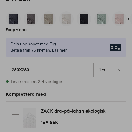
Färg: Vinröd
Dela upp köpet med Elpy.
Elpy
Betala från 76 kr/mån.
Läs mer
260X260
1 st
I lager
Levereras om 2-4 vardagar
Komplettera med
ZACK dra-på-lakan ekologisk
169 SEK