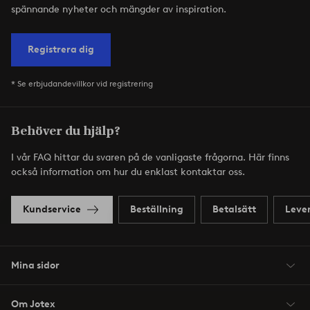
spännande nyheter och mängder av inspiration.
Registrera dig
* Se erbjudandevillkor vid registrering
Behöver du hjälp?
I vår FAQ hittar du svaren på de vanligaste frågorna. Här finns
också information om hur du enklast kontaktar oss.
Kundservice
Beställning
Betalsätt
Leve
Mina sidor
Om Jotex