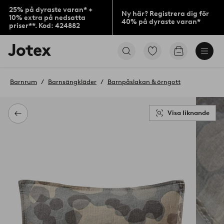
25% på dyraste varan* +
Ny här? Registrera dig för
10% extra på nedsatta
40% på dyraste varan*
priser**. Kod: 424882
Jotex
Gå
Gå
logotyp
till
till
-
favoritmarkerade
kundvagne
gå
produkter
Barnrum
Barnsängkläder
Barnpåslakan & örngott
till
förstasidan
Visa liknande
Tillbaka