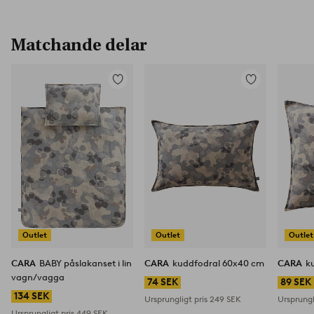
Matchande delar
Lägg
Lägg
till
till
i
i
favoriter
favoriter
Outlet
Outlet
Outlet
CARA
BABY påslakanset i lin
CARA
kuddfodral 60x40 cm
CARA
k
vagn/vagga
74 SEK
89 SEK
134 SEK
Ursprungligt pris
249 SEK
Ursprungl
Ursprungligt pris
449 SEK