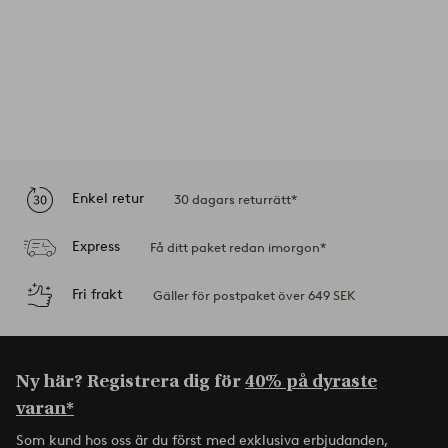
Enkel retur
30 dagars returrätt*
Express
Få ditt paket redan imorgon*
Fri frakt
Gäller för postpaket över 649 SEK
Ny här? Registrera dig för
40% på dyraste
varan*
Som kund hos oss är du först med exklusiva erbjudanden,