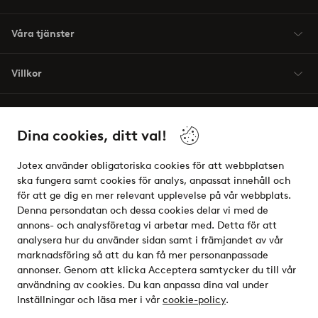
Våra tjänster
Villkor
Vänner
Dina cookies, ditt val!
Jotex använder obligatoriska cookies för att webbplatsen
ska fungera samt cookies för analys, anpassat innehåll och
för att ge dig en mer relevant upplevelse på vår webbplats.
Säkra betalningar - Betala direkt eller dela upp
Denna persondatan och dessa cookies delar vi med de
annons- och analysföretag vi arbetar med. Detta för att
Vill du veta mer om
våra betalalternativ
?
analysera hur du använder sidan samt i främjandet av vår
elpy
marknadsföring så att du kan få mer personanpassade
annonser. Genom att klicka Acceptera samtycker du till vår
användning av cookies. Du kan anpassa dina val under
Inställningar och läsa mer i vår
cookie-policy
.