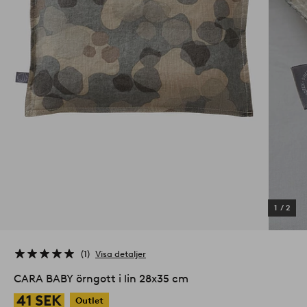
1
/
2
1
Visa detaljer
CARA BABY örngott i lin 28x35 cm
41 SEK
Outlet