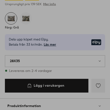
Ursprungligt pris
139 SEK
Mer info
Färg: Grå
Dela upp köpet med Elpy.
Elpy
Betala från 33 kr/mån.
Läs mer
28X35
I lager
Levereras om 2-4 vardagar
Lägg i varukorgen
Lägg i
varukorgen
Lägg
till
i
Produktinformation
favoriter