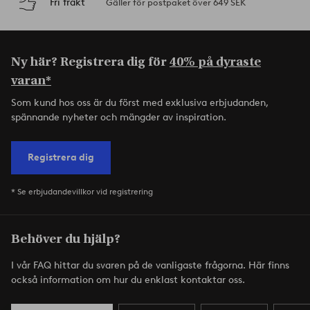
Fri frakt
Gäller för postpaket över 649 SEK
Ny här? Registrera dig för
40% på dyraste
varan*
Som kund hos oss är du först med exklusiva erbjudanden,
spännande nyheter och mängder av inspiration.
Registrera dig
* Se erbjudandevillkor vid registrering
Behöver du hjälp?
I vår FAQ hittar du svaren på de vanligaste frågorna. Här finns
också information om hur du enklast kontaktar oss.