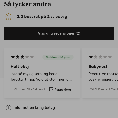
Så tycker andra
2.0
baserat på
2
st betyg
Visa alla recensioner (2)
Verifierad köpare
Helt okej
Babynest
Inte så mysig som jag hade
Produkten motsva
föreställt mig. Väldigt stor, men det
beskrivningen. B
hade jag ju kunnat fatta på måtten.
var i stort sett 
Eva H —
2023-07-21
Rosa R —
2025-0
Rapportera
Jättebra att kunna ta ut både
madrassen i mitt
botten och kant när överdraget ska
babynestets stopp
tvättas i alla fall. Har…
material och inte
Information kring betyg