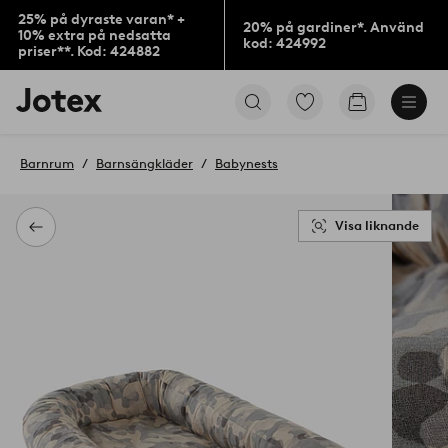
25% på dyraste varan* +
20% på gardiner*. Använd
10% extra på nedsatta
kod: 424992
priser**. Kod: 424882
Jotex
Gå
Gå
logotyp
till
till
-
favoritmarkerade
kundvagne
gå
produkter
Barnrum
Barnsängkläder
Babynests
till
förstasidan
Visa liknande
Tillbaka