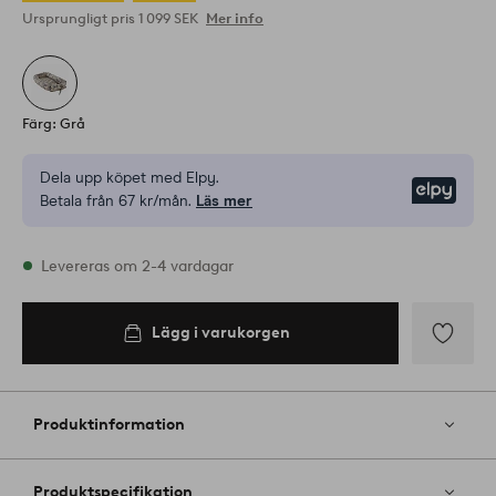
Ursprungligt pris
1 099 SEK
Mer info
Färg: Grå
Dela upp köpet med Elpy.
Elpy
Betala från 67 kr/mån.
Läs mer
I lager
Levereras om 2-4 vardagar
Lägg i varukorgen
Lägg i
varukorgen
Lägg
till
i
Produktinformation
favoriter
Produktspecifikation