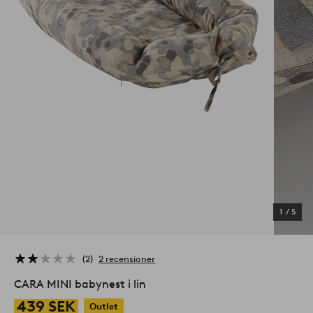
1
/
5
2
2 recensioner
CARA MINI babynest i lin
439 SEK
Outlet