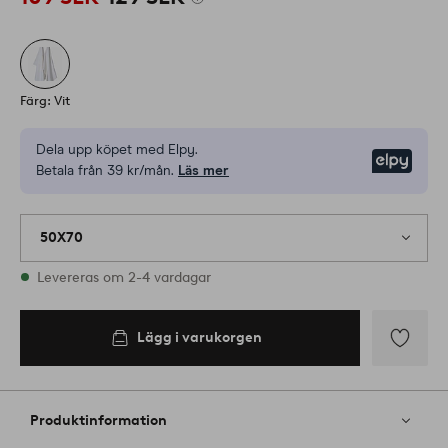
Färg: Vit
Dela upp köpet med Elpy.
Elpy
Betala från 39 kr/mån.
Läs mer
50X70
I lager
Levereras om 2-4 vardagar
Lägg i varukorgen
Lägg i
varukorgen
Lägg
till
i
Produktinformation
favoriter