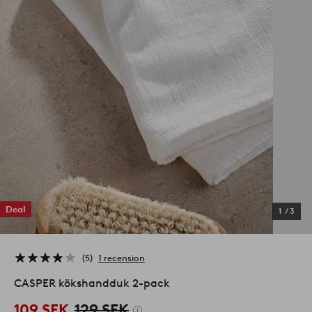
Deal
1
/
3
5
1 recension
CASPER kökshandduk 2-pack
109 SEK
129 SEK