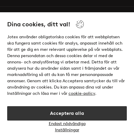
Vänner
Dina cookies, ditt val!
Jotex använder obligatoriska cookies för att webbplatsen
ska fungera samt cookies för analys, anpassat innehåll och
för att ge dig en mer relevant upplevelse på vår webbplats.
Säkra betalningar - Betala direkt eller dela upp
Denna persondatan och dessa cookies delar vi med de
annons- och analysföretag vi arbetar med. Detta för att
Vill du veta mer om
våra betalalternativ
?
analysera hur du använder sidan samt i främjandet av vår
elpy
marknadsföring så att du kan få mer personanpassade
annonser. Genom att klicka Acceptera samtycker du till vår
användning av cookies. Du kan anpassa dina val under
Inställningar och läsa mer i vår
cookie-policy
.
Sverige - Välj land
Acceptera alla
Instagram
Facebook
Endast nödvändiga
Öppn
Inställningar
chatt