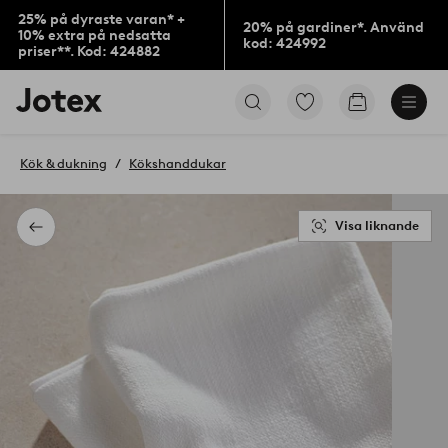
25% på dyraste varan* +
20% på gardiner*. Använd
10% extra på nedsatta
kod: 424992
priser**. Kod: 424882
Jotex
Gå
Gå
logotyp
till
till
-
favoritmarkerade
kundvagne
gå
produkter
Kök & dukning
Kökshanddukar
till
förstasidan
Visa liknande
Tillbaka