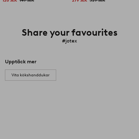
126 SEK
149 SEK
279 SEK
329 SEK
Share your favourites
#jotex
Upptäck mer
Vita kökshanddukar