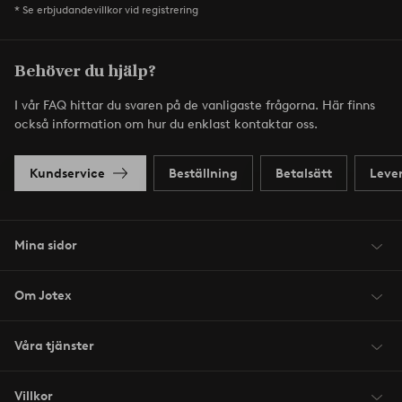
* Se erbjudandevillkor vid registrering
Behöver du hjälp?
I vår FAQ hittar du svaren på de vanligaste frågorna. Här finns
också information om hur du enklast kontaktar oss.
Kundservice
Beställning
Betalsätt
Leve
Mina sidor
Om Jotex
Våra tjänster
Villkor