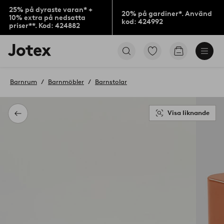
25% på dyraste varan* +
20% på gardiner*. Använd
10% extra på nedsatta
kod: 424992
priser**. Kod: 424882
Jotex
Gå
Gå
logotyp
till
till
-
favoritmarkerade
kundvagne
gå
produkter
Barnrum
Barnmöbler
Barnstolar
till
förstasidan
Visa liknande
Tillbaka