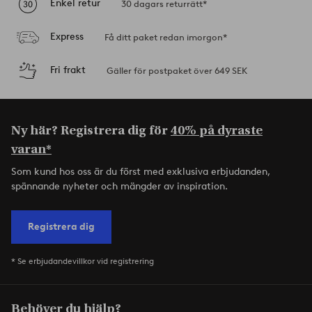
Enkel retur
30 dagars returrätt*
Express
Få ditt paket redan imorgon*
Fri frakt
Gäller för postpaket över 649 SEK
Ny här? Registrera dig för
40% på dyraste
varan*
Som kund hos oss är du först med exklusiva erbjudanden,
spännande nyheter och mängder av inspiration.
Registrera dig
* Se erbjudandevillkor vid registrering
Behöver du hjälp?