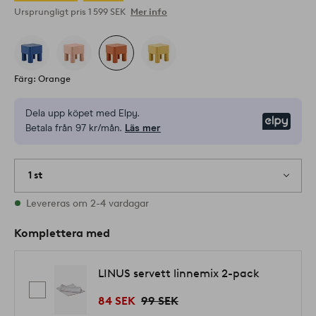
Ursprungligt pris
1 599 SEK
Mer info
Färg: Orange
Dela upp köpet med Elpy.
Elpy
Betala från 97 kr/mån.
Läs mer
1 st
I lager
Levereras om 2-4 vardagar
Komplettera med
LINUS servett linnemix 2-pack
84 SEK
99 SEK