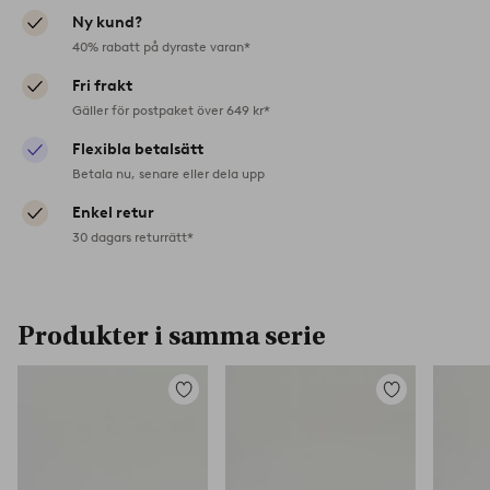
Ny kund?
40% rabatt på dyraste varan*
Fri frakt
Gäller för postpaket över 649 kr*
Flexibla betalsätt
Betala nu, senare eller dela upp
Enkel retur
30 dagars returrätt*
Produkter i samma serie
Lägg
Lägg
till
till
i
i
favoriter
favoriter