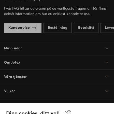
I vår FAQ hittar du svaren på de vanligaste frågorna. Här finns
också information om hur du enklast kontaktar oss.
Kundservice
Beställning
Betalsätt
Leve
Mina sidor
Om Jotex
Våra tjänster
Villkor
Vänner
Dina cookies, ditt val!