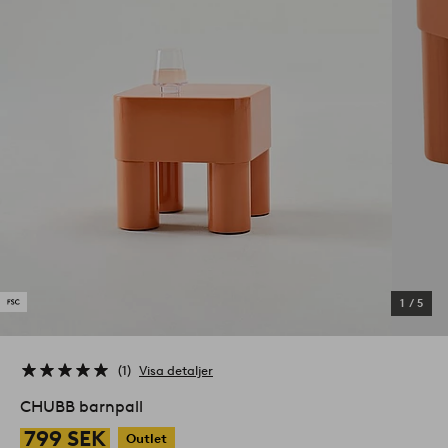
1
/
5
1
Visa detaljer
CHUBB barnpall
799 SEK
Outlet