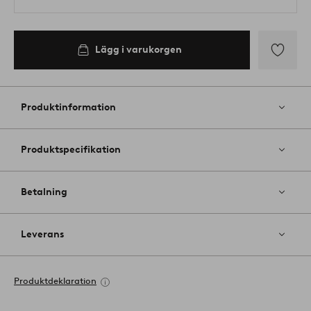
Lägg i varukorgen
Lägg
till
i
Produktinformation
favoriter
Produktspecifikation
Betalning
Leverans
Produktdeklaration