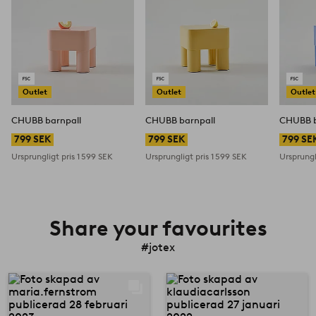
Outlet
Outlet
Outlet
CHUBB barnpall
CHUBB barnpall
CHUBB b
799 SEK
799 SEK
799 SE
Ursprungligt pris
1 599 SEK
Ursprungligt pris
1 599 SEK
Ursprungl
Share your favourites
#jotex