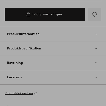
Lägg i varukorgen
Lägg
till
i
Produktinformation
favoriter
Produktspecifikation
Betalning
Leverans
Produktdeklaration