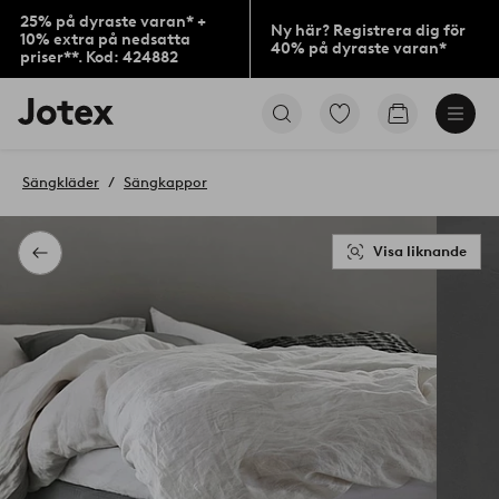
25% på dyraste varan* +
Ny här? Registrera dig för
10% extra på nedsatta
40% på dyraste varan*
priser**. Kod: 424882
Jotex
Gå
Gå
logotyp
till
till
-
favoritmarkerade
kundvagne
gå
produkter
Sängkläder
Sängkappor
till
förstasidan
Visa liknande
Tillbaka