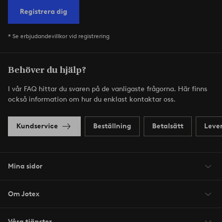
Registrera dig
* Se erbjudandevillkor vid registrering
Behöver du hjälp?
I vår FAQ hittar du svaren på de vanligaste frågorna. Här finns
också information om hur du enklast kontaktar oss.
Kundservice
Beställning
Betalsätt
Leve
Mina sidor
Om Jotex
Våra tjänster