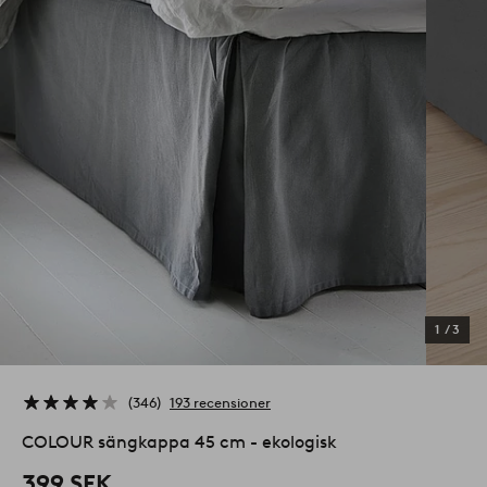
1
/
3
346
193 recensioner
COLOUR sängkappa 45 cm - ekologisk
399 SEK