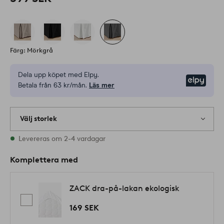
Färg: Mörkgrå
Dela upp köpet med Elpy.
Elpy
Betala från 63 kr/mån.
Läs mer
Välj storlek
Alla storlekar finns i lager
Levereras om 2-4 vardagar
Komplettera med
ZACK dra-på-lakan ekologisk
169 SEK