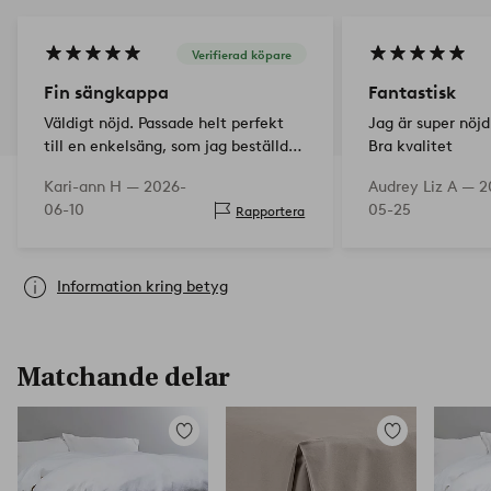
Verifierad köpare
Fin sängkappa
Fantastisk
Väldigt nöjd. Passade helt perfekt
Jag är super nöj
till en enkelsäng, som jag beställde
Bra kvalitet
den till. Ser bra ut
Kari-ann H —
2026-
Audrey Liz A —
2
06-10
05-25
Rapportera
Information kring betyg
Matchande delar
Lägg
Lägg
till
till
i
i
favoriter
favoriter