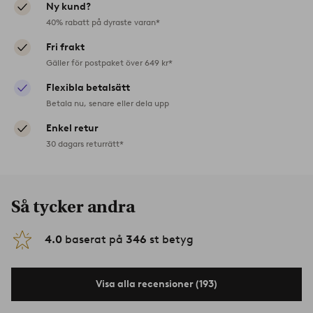
Ny kund?
40% rabatt på dyraste varan*
Fri frakt
Gäller för postpaket över 649 kr*
Flexibla betalsätt
Betala nu, senare eller dela upp
Enkel retur
30 dagars returrätt*
Så tycker andra
4.0
baserat på
346
st betyg
Visa alla recensioner (193)