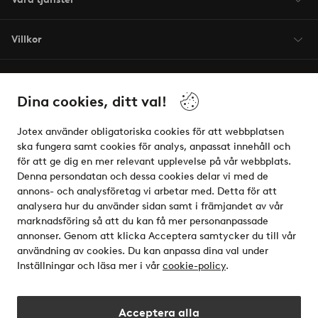
Villkor
Vänner
Dina cookies, ditt val!
Jotex använder obligatoriska cookies för att webbplatsen
ska fungera samt cookies för analys, anpassat innehåll och
för att ge dig en mer relevant upplevelse på vår webbplats.
Säkra betalningar - Betala direkt eller dela upp
Denna persondatan och dessa cookies delar vi med de
annons- och analysföretag vi arbetar med. Detta för att
Vill du veta mer om
våra betalalternativ
?
analysera hur du använder sidan samt i främjandet av vår
elpy
marknadsföring så att du kan få mer personanpassade
annonser. Genom att klicka Acceptera samtycker du till vår
användning av cookies. Du kan anpassa dina val under
Inställningar och läsa mer i vår
cookie-policy
.
Sverige - Välj land
Acceptera alla