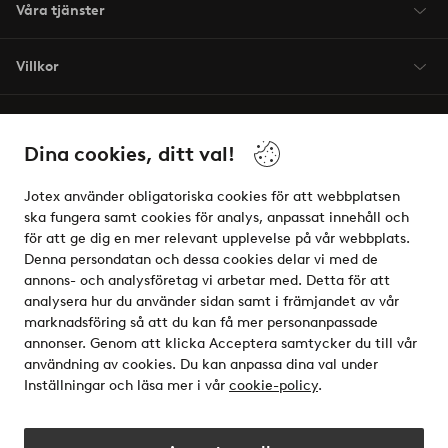
Våra tjänster
Villkor
Vänner
Dina cookies, ditt val!
Jotex använder obligatoriska cookies för att webbplatsen
ska fungera samt cookies för analys, anpassat innehåll och
för att ge dig en mer relevant upplevelse på vår webbplats.
Säkra betalningar - Betala direkt eller dela upp
Denna persondatan och dessa cookies delar vi med de
annons- och analysföretag vi arbetar med. Detta för att
Vill du veta mer om
våra betalalternativ
?
analysera hur du använder sidan samt i främjandet av vår
elpy
marknadsföring så att du kan få mer personanpassade
annonser. Genom att klicka Acceptera samtycker du till vår
användning av cookies. Du kan anpassa dina val under
Inställningar och läsa mer i vår
cookie-policy
.
Sverige - Välj land