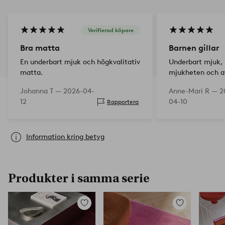
Verifierad köpare
Bra matta
Barnen gillar
En underbart mjuk och högkvalitativ
Underbart mjuk, 
matta.
mjukheten och at
nallen. Färgen är
Johanna T —
2026-04-
Anne-Mari R —
2
ljusare än på bil
12
04-10
Rapportera
Information kring betyg
Produkter i samma serie
Lägg
Lägg
till
till
i
i