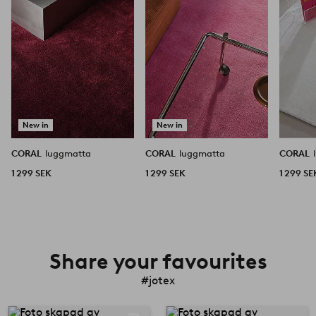
favoriter
favoriter
New in
New in
CORAL
luggmatta
CORAL
luggmatta
CORAL
1 299 SEK
1 299 SEK
1 299 SE
Share your favourites
#jotex