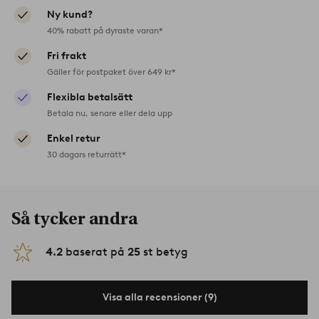
Ny kund?
40% rabatt på dyraste varan*
Fri frakt
Gäller för postpaket över 649 kr*
Flexibla betalsätt
Betala nu, senare eller dela upp
Enkel retur
30 dagars returrätt*
Så tycker andra
4.2
baserat på
25
st betyg
Visa alla recensioner (9)