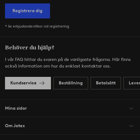
Registrera dig
* Se erbjudandevillkor vid registrering
Behöver du hjälp?
I vår FAQ hittar du svaren på de vanligaste frågorna. Här finns
också information om hur du enklast kontaktar oss.
Kundservice
Beställning
Betalsätt
Leve
Mina sidor
Om Jotex