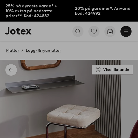
25% på dyraste varan* +
20% på gardiner*. Använd
10% extra på nedsatta
kod: 424992
priser**. Kod: 424882
Jotex
Gå
Gå
logotyp
till
till
-
favoritmarkerade
kundvagne
gå
produkter
Mattor
Lugg- & ryamattor
till
förstasidan
Visa liknande
Tillbaka