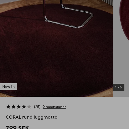
New in
1
/
6
25
9 recensioner
CORAL rund luggmatta
799 SEK