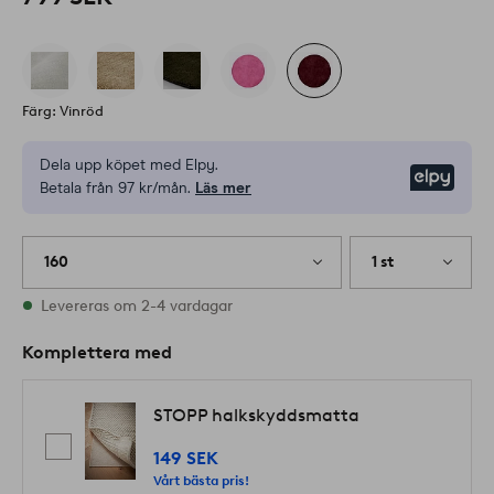
Färg: Vinröd
Dela upp köpet med Elpy.
Elpy
Betala från 97 kr/mån.
Läs mer
160
1 st
I lager
Levereras om 2-4 vardagar
Komplettera med
STOPP halkskyddsmatta
149 SEK
Vårt bästa pris!