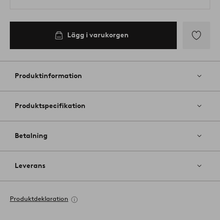
Lägg i varukorgen
Lägg
till
i
Produktinformation
favoriter
Produktspecifikation
Betalning
Leverans
Produktdeklaration