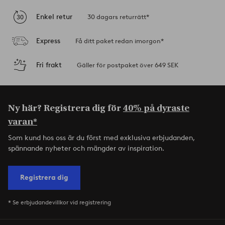
Enkel retur
30 dagars returrätt*
Express
Få ditt paket redan imorgon*
Fri frakt
Gäller för postpaket över 649 SEK
Ny här? Registrera dig för
40% på dyraste
varan*
Som kund hos oss är du först med exklusiva erbjudanden,
spännande nyheter och mängder av inspiration.
Registrera dig
* Se erbjudandevillkor vid registrering