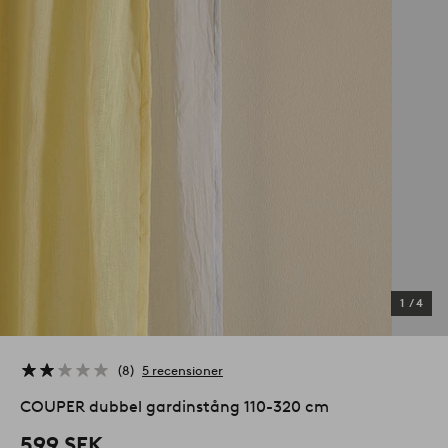
1
/
4
8
5 recensioner
COUPER dubbel gardinstång 110-320 cm
599 SEK