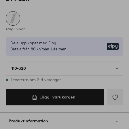
Färg: Silver
Dela upp köpet med Elpy.
Elpy
Betala från 80 kr/mån.
Läs mer
110-320
I lager
Levereras om 2-4 vardagar
Lägg i varukorgen
Lägg i
varukorgen
Lägg
till
i
Produktinformation
favoriter