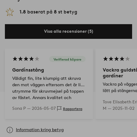
1.8
baserat på
8
st betyg
Visa alla recensioner (5)
Verifierad köpare
Gardinsstång
Vackra guldst
gardiner
Väldigt fin, lite klumpig att skruva
Vackra på väggen
den mot väggen eftersom det är lite
lätt på stängerna
utrymme för skruvmejsel på toppen
uttryck över föns
av fästet. Annars kvalitet och
Tove Elisabeth Er
perfekt över fön
utseende som förväntat.
Sona P —
2026-05-07
M —
2025-11-02
Rapportera
i min nya lägen
Rekommenderas
Information kring betyg