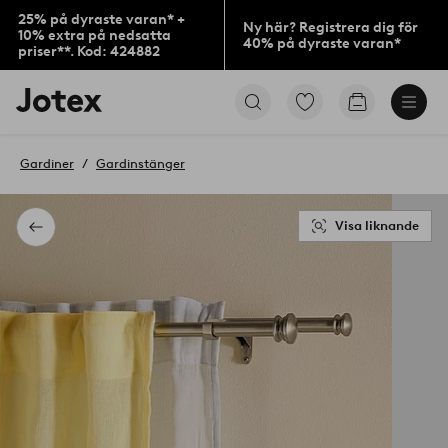
25% på dyraste varan* +
Ny här? Registrera dig för
10% extra på nedsatta
40% på dyraste varan*
priser**. Kod: 424882
Jotex
Gå
Gå
logotyp
till
till
-
favoritmarkerade
kundvagne
gå
produkter
Gardiner
Gardinstänger
till
förstasidan
Visa liknande
Tillbaka