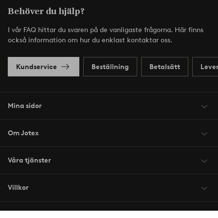
Behöver du hjälp?
I vår FAQ hittar du svaren på de vanligaste frågorna. Här finns
också information om hur du enklast kontaktar oss.
Kundservice
Beställning
Betalsätt
Leve
Mina sidor
Om Jotex
Våra tjänster
Villkor
Vänner