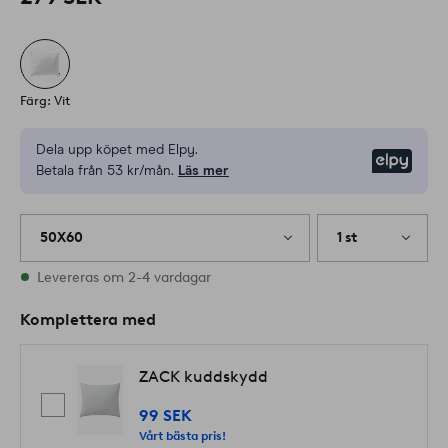
Färg: Vit
Dela upp köpet med Elpy.
Elpy
Betala från 53 kr/mån.
Läs mer
50X60
1 st
I lager
Levereras om 2-4 vardagar
Komplettera med
ZACK kuddskydd
99 SEK
Vårt bästa pris!