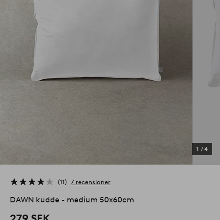
1
/
4
11
7 recensioner
DAWN kudde - medium 50x60cm
279 SEK