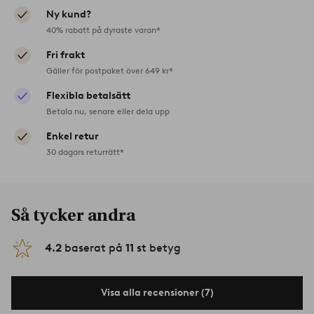
Ny kund?
40% rabatt på dyraste varan*
Fri frakt
Gäller för postpaket över 649 kr*
Flexibla betalsätt
Betala nu, senare eller dela upp
Enkel retur
30 dagars returrätt*
Så tycker andra
4.2
baserat på
11
st betyg
Visa alla recensioner (7)