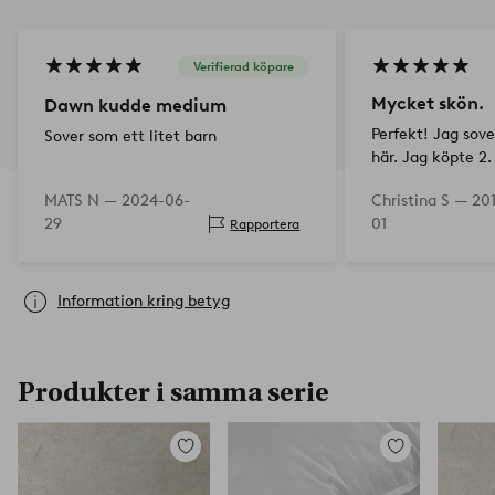
Verifierad köpare
Mycket skön.
Dawn kudde medium
Perfekt! Jag sov
Sover som ett litet barn
här. Jag köpte 2.
större i storleken
MATS N —
2024-06-
Christina S —
201
pengarna.
29
01
Rapportera
Information kring betyg
Produkter i samma serie
Lägg
Lägg
till
till
i
i