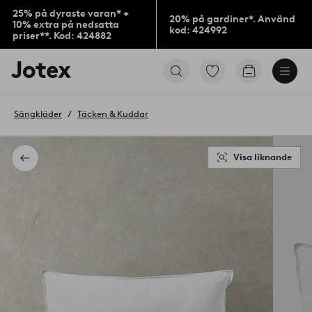
25% på dyraste varan* +
20% på gardiner*. Använd
10% extra på nedsatta
kod: 424992
priser**. Kod: 424882
Jotex
Gå
Gå
logotyp
till
till
-
favoritmarkerade
kundvagne
gå
produkter
Sängkläder
Täcken & Kuddar
till
förstasidan
Visa liknande
Tillbaka