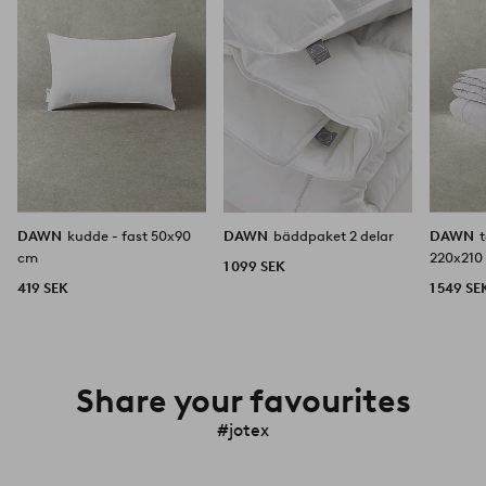
favoriter
favoriter
DAWN
kudde - fast 50x90
DAWN
bäddpaket 2 delar
DAWN
cm
220x210
1 099 SEK
419 SEK
1 549 SE
Share your favourites
#jotex