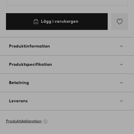
Lägg i varukorgen
Lägg
till
i
Produktinformation
favoriter
Produktspecifikation
Betalning
Leverans
Produktdeklaration