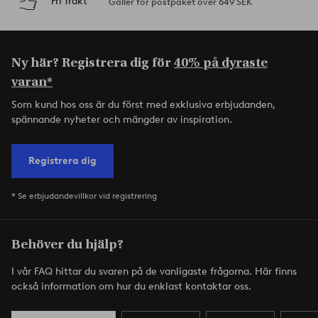
Fri frakt
Gäller för postpaket över 649 SEK
Ny här? Registrera dig för
40% på dyraste
varan*
Som kund hos oss är du först med exklusiva erbjudanden,
spännande nyheter och mängder av inspiration.
Registrera dig
* Se erbjudandevillkor vid registrering
Behöver du hjälp?
I vår FAQ hittar du svaren på de vanligaste frågorna. Här finns
också information om hur du enklast kontaktar oss.