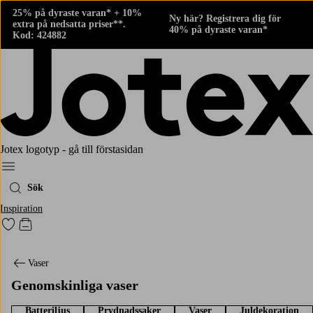
25% på dyraste varan* + 10%
Ny här? Registrera dig för
extra på nedsatta priser**.
40% på dyraste varan*
Kod: 424882
Jotex logotyp - gå till förstasidan
Meny
Sök
Inspiration
Gå till favoritmarkerade produkter
Gå till kundvagnen
Vaser
Genomskinliga vaser
Batteriljus
Prydnadssaker
Vaser
Juldekoration