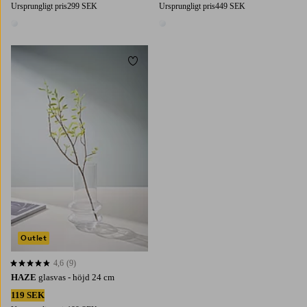
Ursprungligt pris
299 SEK
Ursprungligt pris
449 SEK
1 färg
1 färg
Lägg till i favoriter
Outlet
4,6
(9)
4,6 baserat på 9 st betyg
HAZE
glasvas - höjd 24 cm
119 SEK