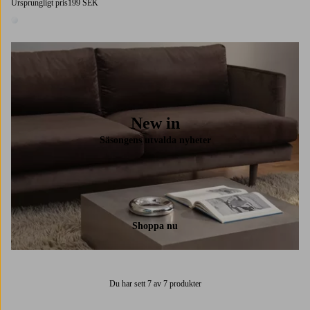
Ursprungligt pris
199 SEK
1 färg
New in
Säsongens utvalda nyheter
Shoppa nu
Du har sett 7 av 7 produkter