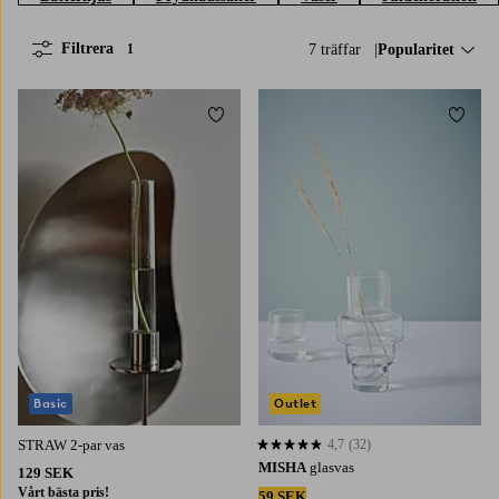
Filtrera
7 träffar
Sortera på:
Popularitet
1
Lägg till i favoriter
Lägg t
Basic
Outlet
STRAW 2-par vas
4,7
(32)
4,7 baserat på 32 st betyg
MISHA
glasvas
129 SEK
Vårt bästa pris!
59 SEK