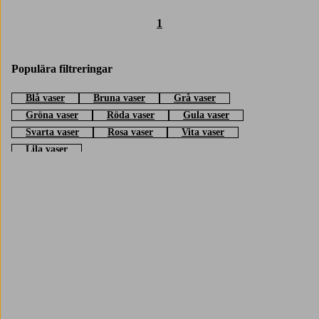
1
Populära filtreringar
Blå vaser
Bruna vaser
Grå vaser
Gröna vaser
Röda vaser
Gula vaser
Svarta vaser
Rosa vaser
Vita vaser
Lila vaser
Trustpilot