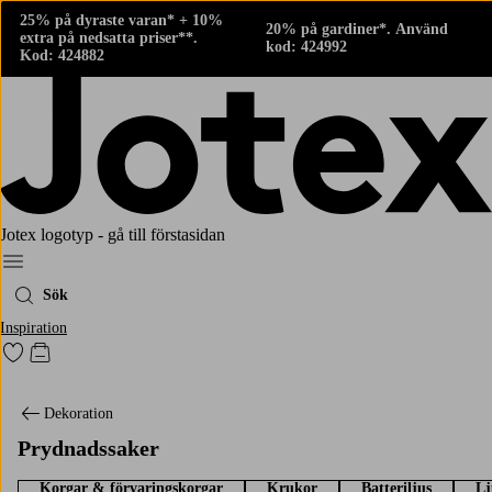
25% på dyraste varan* + 10%
20% på gardiner*. Använd
extra på nedsatta priser**.
kod: 424992
Kod: 424882
Jotex logotyp - gå till förstasidan
Meny
Sök
Inspiration
Gå till favoritmarkerade produkter
Gå till kundvagnen
Dekoration
Prydnadssaker
Korgar & förvaringskorgar
Krukor
Batteriljus
Lj