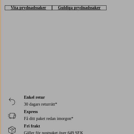
Vita prydnadssaker
Guldiga prydnadssaker
Trustpilot
Enkel retur
30 dagars returrätt*
Express
Få ditt paket redan imorgon*
Fri frakt
Gäller för postpaket över 649 SEK