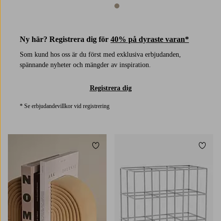
1 färg
1 färg
Ny här? Registrera dig för
40% på dyraste varan*
Som kund hos oss är du först med exklusiva erbjudanden,
spännande nyheter och mängder av inspiration.
Registrera dig
* Se erbjudandevillkor vid registrering
Lägg till i favoriter
Lägg t