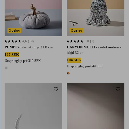
Outlet
Outlet
4,6
(19)
5,0
(1)
4,6 baserat på 19 st betyg
5,0 baserat på 1 st betyg
PUMPIS
dekoration ø 21,8 cm
CANYON
MULTI vas/dekoration -
höjd 32 cm
127 SEK
194 SEK
Ursprungligt pris
319 SEK
Ursprungligt pris
649 SEK
1 färg
1 färg
Lägg till i favoriter
Lägg t