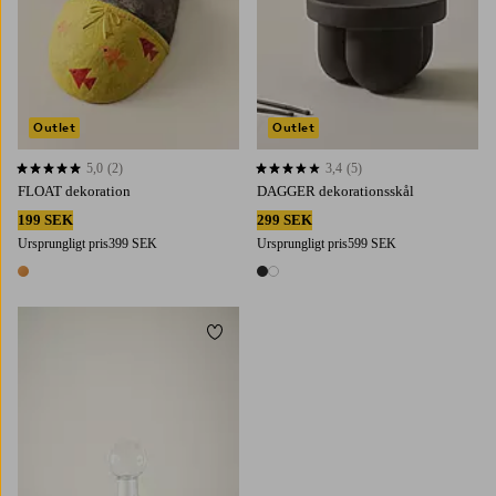
Outlet
Outlet
5,0
(2)
3,4
(5)
5,0 baserat på 2 st betyg
3,4 baserat på 5 st betyg
FLOAT dekoration
DAGGER dekorationsskål
199 SEK
299 SEK
Ursprungligt pris
399 SEK
Ursprungligt pris
599 SEK
1 färg
2 färger
Lägg till i favoriter