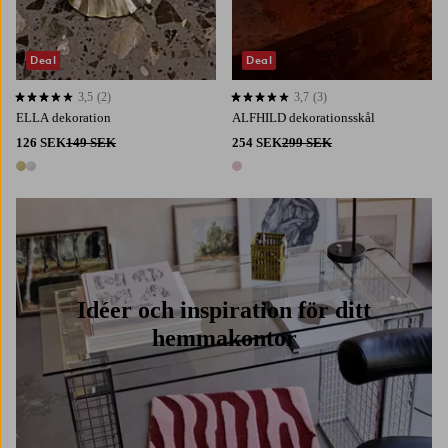
Deal
Deal
3,5
(2)
3,7
(3)
3,5 baserat på 2 st betyg
3,7 baserat på 3 st betyg
ELLA dekoration
ALFHILD dekorationsskål
126 SEK
149 SEK
254 SEK
299 SEK
2 färger
1 färg
Idéer och inspiration för ditt
hemmakontor