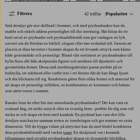
Filtrera
42 träffar
Sortera på:
Popularitet
Små detaljer gör stor skillnad i hemmet, och med prydnadssaker kan du
snabbt och enkelt addera personlighet till din inredning. Här hittar du ett
brett urval av prydnader och prydnadsföremål som ger vardagen ett lyft,
oavsett om du föredrar en lekfull, elegant eller mer avskalad stil. Genom att
placera ut dina favoriter i hemmet skapar du ett levande uttryck som känns
både genomtänkt och personligt. Bland vårt sortiment av prydnadssaker till
hylla finns allt från skulpturala figurer och ansikten till djurmotiv och
geometriska former. Dessa små inredningsdetaljer passar perfekt på en
bokhylla, ett sidobord eller varför inte i ett fönster där de kan fånga ljuset
och dra blickarna till sig. Kombinera gärna flera olika former och material för
att skapa ett personligt stilleben, en kombination av kontraster och balans
som sätter tonen i rummet.
Kanske letar du efter lite mer annorlunda prydnadssaker? Det kan vara en
oväntad färg, ett unikt uttryck eller en ovanlig form - perfekt för dig som vill
sticka ut och skapa ett hem med karaktär. En prydnad kan vara den lilla
detaljen som knyter samman resten av inredningen och ger rummet en extra
dimension. Vill du bygga vidare på uttrycket kan du med fördel kombinera
dina prydnadsföremål med vackra
vaser
. En skulptural vas i keramik
tillsammans med utvalda prydnadssaker skapar ett dynamiskt blickfång,