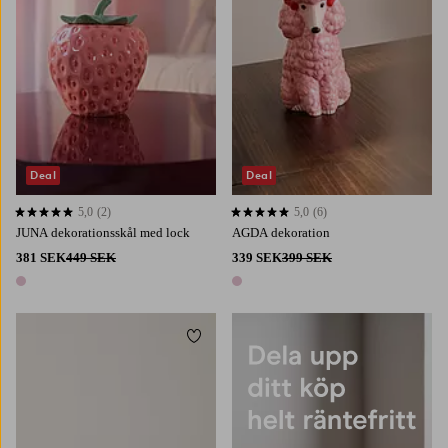
Deal
Deal
5,0
(2)
5,0
(6)
5,0 baserat på 2 st betyg
5,0 baserat på 6 st betyg
JUNA dekorationsskål med lock
AGDA dekoration
381 SEK
449 SEK
339 SEK
399 SEK
1 färg
1 färg
Lägg till i favoriter