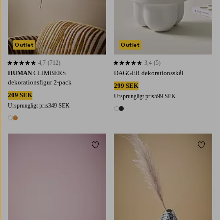
Outlet
Outlet
4,7
(712)
3,4
(5)
4,7 baserat på 712 st betyg
3,4 baserat på 5 st betyg
HUMAN
CLIMBERS
DAGGER dekorationsskål
dekorationsfigur 2-pack
299 SEK
209 SEK
Ursprungligt pris
599 SEK
Ursprungligt pris
349 SEK
2 färger
2 färger
Lägg till i favoriter
Lägg t