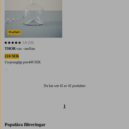
Outlet
3,9
(10)
3,9 baserat på 10 st betyg
THOR
vas - mellan
224 SEK
Ursprungligt pris
449 SEK
1 färg
Du har sett 42 av 42 produkter
1
Populära filtreringar