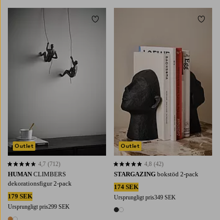
Lägg till i favoriter
Lägg t
Outlet
Outlet
4,7
(712)
4,8
(42)
4,7 baserat på 712 st betyg
4,8 baserat på 42 st betyg
HUMAN
CLIMBERS
STARGAZING
bokstöd 2-pack
dekorationsfigur 2-pack
174 SEK
179 SEK
Ursprungligt pris
349 SEK
Ursprungligt pris
299 SEK
2 färger