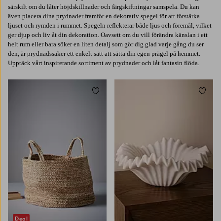
särskilt om du låter höjdskillnader och färgskiftningar samspela. Du kan
även placera dina prydnader framför en dekorativ
spegel
för att förstärka
ljuset och rymden i rummet. Spegeln reflekterar både ljus och föremål, vilket
ger djup och liv åt din dekoration. Oavsett om du vill förändra känslan i ett
helt rum eller bara söker en liten detalj som gör dig glad varje gång du ser
den, är prydnadssaker ett enkelt sätt att sätta din egen prägel på hemmet.
Upptäck vårt inspirerande sortiment av prydnader och låt fantasin flöda.
Lägg till i favoriter
Lägg t
Deal