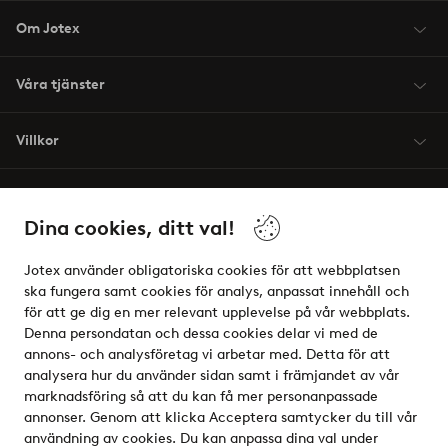
Om Jotex
Våra tjänster
Villkor
Vänner
Dina cookies, ditt val!
Jotex använder obligatoriska cookies för att webbplatsen
ska fungera samt cookies för analys, anpassat innehåll och
för att ge dig en mer relevant upplevelse på vår webbplats.
Säkra betalningar - Betala direkt eller dela upp
Denna persondatan och dessa cookies delar vi med de
annons- och analysföretag vi arbetar med. Detta för att
Vill du veta mer om
våra betalalternativ
?
analysera hur du använder sidan samt i främjandet av vår
elpy
marknadsföring så att du kan få mer personanpassade
annonser. Genom att klicka Acceptera samtycker du till vår
användning av cookies. Du kan anpassa dina val under