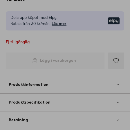
Dela upp köpet med Elpy.
Elpy
Betala från 30 kr/mån.
Läs mer
Ej tillgänglig
Lägg i varukorgen
Lägg
till
i
Produktinformation
favoriter
Produktspecifikation
Betalning