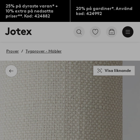
25% på dyraste varan* +
20% på gardiner*. Använd
10% extra på nedsatta
kod: 424992
priser**. Kod: 424882
Jotex
Gå
Gå
logotyp
till
till
-
favoritmarkerade
kundvagne
gå
produkter
Prover
Tygprover - Möbler
till
förstasidan
Visa liknande
Tillbaka