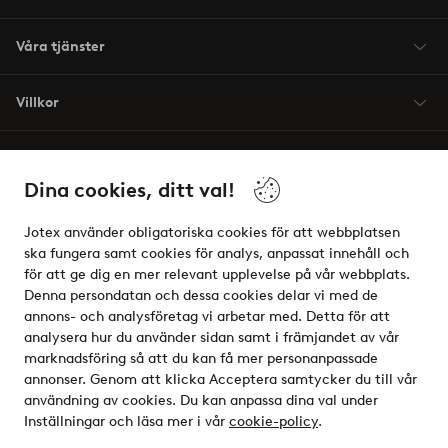
Våra tjänster
Villkor
Vänner
Dina cookies, ditt val!
Jotex använder obligatoriska cookies för att webbplatsen
ska fungera samt cookies för analys, anpassat innehåll och
för att ge dig en mer relevant upplevelse på vår webbplats.
Säkra betalningar - Betala direkt eller dela upp
Denna persondatan och dessa cookies delar vi med de
annons- och analysföretag vi arbetar med. Detta för att
Vill du veta mer om
våra betalalternativ
?
analysera hur du använder sidan samt i främjandet av vår
elpy
marknadsföring så att du kan få mer personanpassade
annonser. Genom att klicka Acceptera samtycker du till vår
användning av cookies. Du kan anpassa dina val under
Inställningar och läsa mer i vår
cookie-policy
.