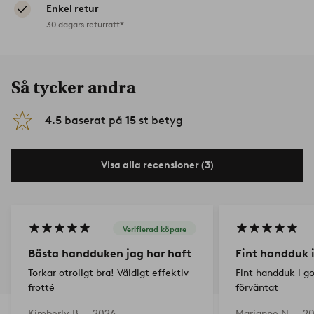
Enkel retur
30 dagars returrätt*
Så tycker andra
4.5
baserat på
15
st betyg
Visa alla recensioner (3)
Verifierad köpare
Bästa handduken jag har haft
Fint handduk i
Torkar otroligt bra! Väldigt effektiv
Fint handduk i g
frotté
förväntat
Kimberly B —
2026-
Marianne N —
20