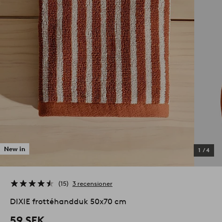
New in
1
/
4
15
3 recensioner
DIXIE frottéhandduk 50x70 cm
59 SEK