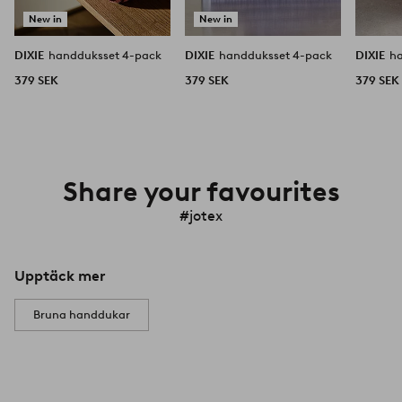
New in
New in
DIXIE
handduksset 4-pack
DIXIE
handduksset 4-pack
DIXIE
h
379 SEK
379 SEK
379 SEK
Share your favourites
#jotex
Upptäck mer
Bruna handdukar