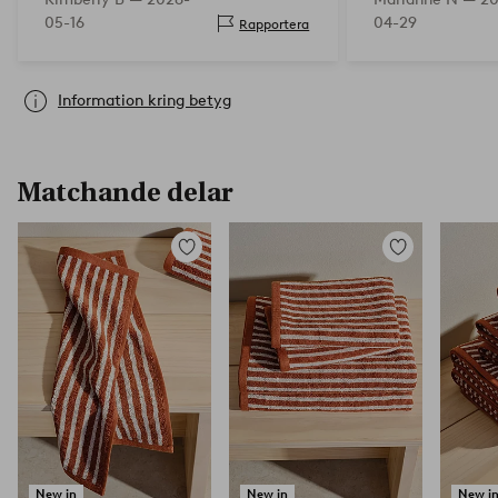
05-16
04-29
Rapportera
Information kring betyg
Matchande delar
Lägg
Lägg
till
till
i
i
favoriter
favoriter
New in
New in
New i