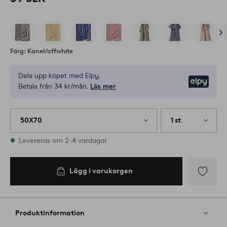
Färg: Kanel/offwhite
Dela upp köpet med Elpy.
Elpy
Betala från 34 kr/mån.
Läs mer
50X70
1 st
I lager
Levereras om 2-4 vardagar
Lägg i varukorgen
Lägg
till
i
Produktinformation
favoriter