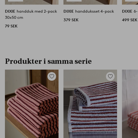
DIXIE
handduk med 2-pack
DIXIE
handduksset 4-pack
DIXIE
6
30x50 cm
379 SEK
499 SEK
79 SEK
Produkter i samma serie
Lägg
Lägg
till
till
i
i
favoriter
favoriter