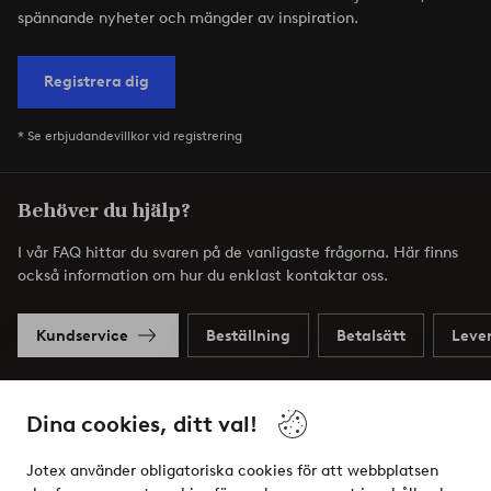
spännande nyheter och mängder av inspiration.
Registrera dig
* Se erbjudandevillkor vid registrering
Behöver du hjälp?
I vår FAQ hittar du svaren på de vanligaste frågorna. Här finns
också information om hur du enklast kontaktar oss.
Kundservice
Beställning
Betalsätt
Leve
Dina cookies, ditt val!
Mina sidor
Jotex använder obligatoriska cookies för att webbplatsen
Om Jotex