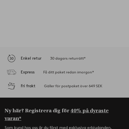
Enkel retur
30 dagars returrätt*
Express
Få ditt paket redan imorgon*
Fri frakt
Gäller för postpaket över 649 SEK
Ny här? Registrera dig för
40% på dyraste
varan*
Som kund hos oss är du först med exklusiva erbjudanden,