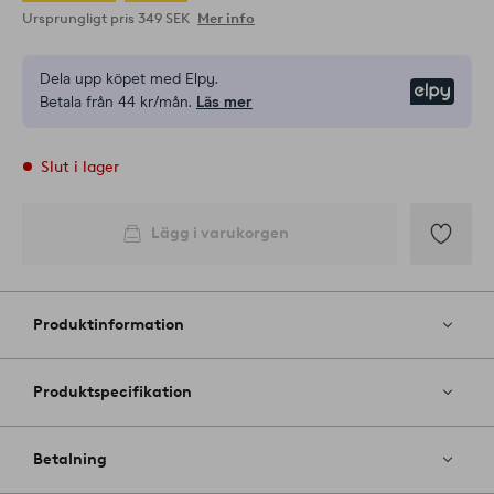
Ursprungligt pris
349 SEK
Mer info
Dela upp köpet med Elpy.
Elpy
Betala från 44 kr/mån.
Läs mer
Slut i lager
Lägg i varukorgen
Lägg
till
i
Produktinformation
favoriter
Produktspecifikation
Betalning