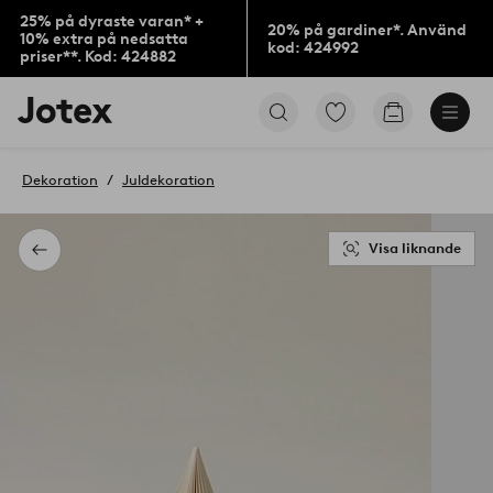
25% på dyraste varan* +
20% på gardiner*. Använd
10% extra på nedsatta
kod: 424992
priser**. Kod: 424882
Jotex
Gå
Gå
logotyp
till
till
-
favoritmarkerade
kundvagne
gå
produkter
Dekoration
Juldekoration
till
förstasidan
Visa liknande
Tillbaka