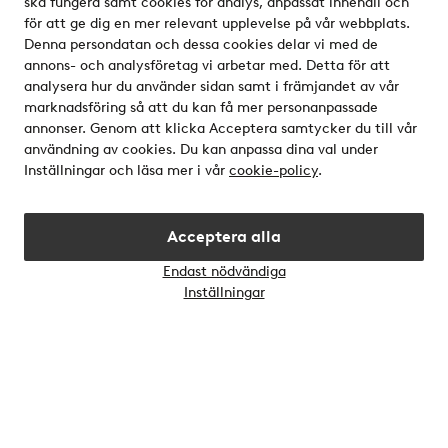
ska fungera samt cookies för analys, anpassat innehåll och
för att ge dig en mer relevant upplevelse på vår webbplats.
Denna persondatan och dessa cookies delar vi med de
Våra tjänster
annons- och analysföretag vi arbetar med. Detta för att
analysera hur du använder sidan samt i främjandet av vår
Villkor
marknadsföring så att du kan få mer personanpassade
annonser. Genom att klicka Acceptera samtycker du till vår
användning av cookies. Du kan anpassa dina val under
Vänner
Inställningar och läsa mer i vår
cookie-policy
.
Acceptera alla
Endast nödvändiga
Öppn
Inställningar
chatt
Säkra betalningar - Betala direkt eller dela upp
Vill du veta mer om
våra betalalternativ
?
elpy