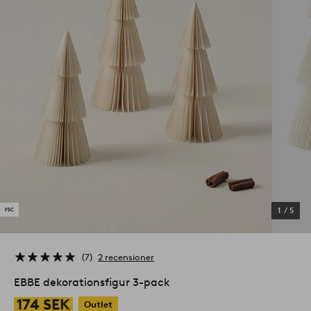
1
/
5
7
2 recensioner
EBBE dekorationsfigur 3-pack
174 SEK
Outlet