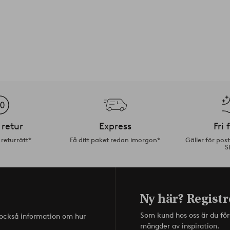
 retur
Express
Fri 
returrätt*
Få ditt paket redan imorgon*
Gäller för pos
S
Ny här? Registr
Som kund hos oss är du fö
s också information om hur
mängder av inspiration.