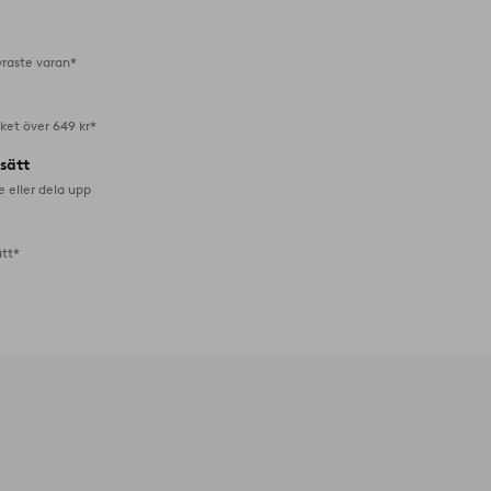
favoriter
yraste varan*
aket över 649 kr*
lsätt
e eller dela upp
ätt*