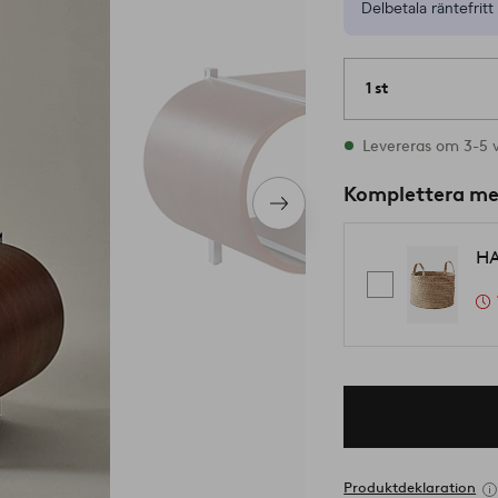
Delbetala räntefritt 
1 st
I lager
Levereras om 3-5 
Komplettera m
Nästa
produkt
HA
Produktdeklaration