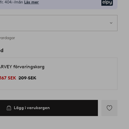
fr.
404:-/mån
Läs mer
Elpy
vardagar
ed
RVEY förvaringskorg
167 SEK
209 SEK
Lägg i varukorgen
Lägg
till
i