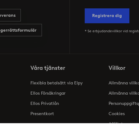
everans
Registrera dig
gerrättsformulär
* Se erbjudandevillkor vid regist
Våra tjänster
Villkor
Flexibla betalsätt via Elpy
Allmänna villk
Ellos Försäkringar
Allmänna villk
Ellos Privatlån
Personuppgifts
Presentkort
Cookies
Affiliate
lse