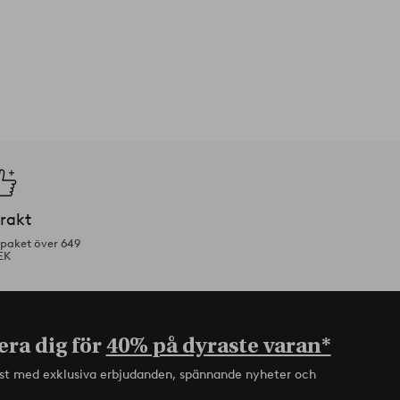
frakt
tpaket över 649
EK
era dig för
40% på dyraste varan*
rst med exklusiva erbjudanden, spännande nyheter och