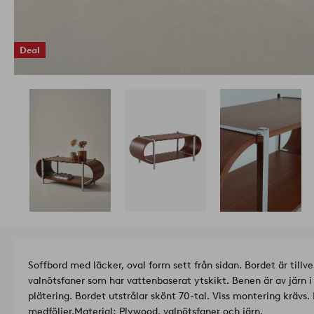
Deal
Soffbord med läcker, oval form sett från sidan. Bordet är til
valnötsfaner som har vattenbaserat ytskikt. Benen är av järn 
plätering. Bordet utstrålar skönt 70-tal. Viss montering krävs
medföljer.
Material: Plywood, valnötsfaner och järn.