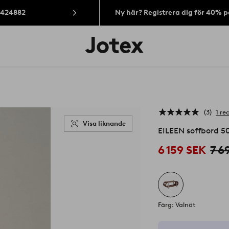
: 424882
Ny här? Registrera dig för 40% 
Jotex
logotyp
-
gå
till
förstasidan
3
1 re
Visa liknande
EILEEN soffbord 5
6 159 SEK
7 6
Färg: Valnöt