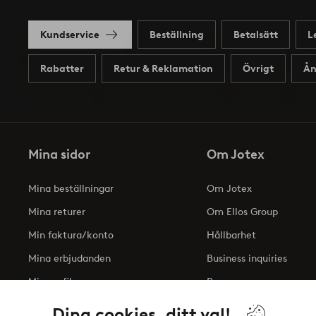
Kundservice
Beställning
Betalsätt
L
Rabatter
Retur & Reklamation
Övrigt
Ån
Mina sidor
Om Jotex
Mina beställningar
Om Jotex
Mina returer
Om Ellos Group
Min faktura/konto
Hållbarhet
Mina erbjudanden
Business inquiries
Min profil
Press
Tillgänglighetsredogöre
Dina cookies, ditt val!