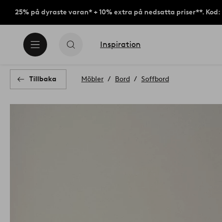
25% på dyraste varan* + 10% extra på nedsatta priser**. Kod
Inspiration
Tillbaka
Möbler
Bord
Soffbord