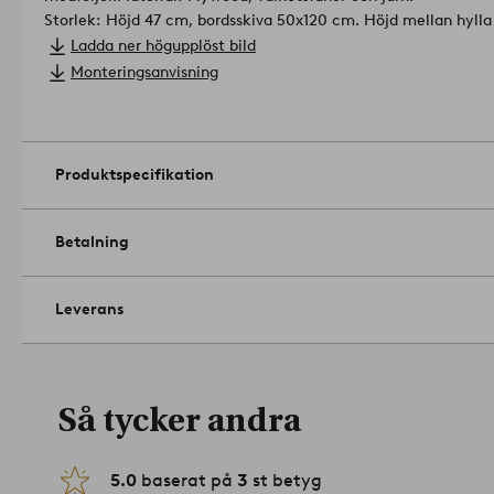
Storlek: Höjd 47 cm, bordsskiva 50x120 cm. Höjd mellan hylla
möbel 8 cm.
Ladda ner högupplöst bild
Maxvikt: 30 kg.
Monteringsanvisning
Skötselråd: Torkas av med lätt fuktad trasa.
Tips/råd: Den praktiska hyllan under bordet ger dig bra förvarin
sällskapsspel och annat du vill ha nära till hands i soffan.
Artik
Produktspecifikation
Betalning
Leverans
Så tycker andra
5.0
baserat på
3
st betyg