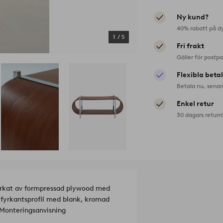
Ny kund?
40% rabatt på d
1
/
5
Fri frakt
Gäller för postp
Flexibla beta
Betala nu, senar
Enkel retur
30 dagars returr
lverkat av formpressad plywood med
i fyrkantsprofil med blank, kromad
. Monteringsanvisning