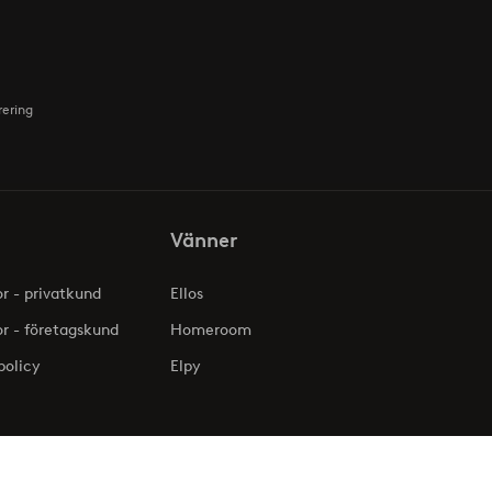
rering
Vänner
or - privatkund
Ellos
or - företagskund
Homeroom
policy
Elpy