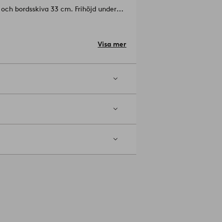
 och bordsskiva 33 cm. Frihöjd under
Visa mer
g av fjärrkontroll, böcker,
elnummer: 1732400-01-0