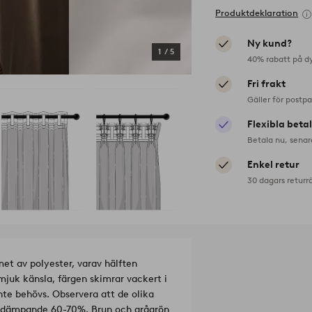
Produktdeklaration
Ny kund?
1
/
5
40% rabatt på d
Fri frakt
Gäller för postp
Flexibla beta
Betala nu, senar
Enkel retur
30 dagars returr
et av polyester, varav hälften
juk känsla, färgen skimrar vackert i
era att de olika
ljusdämpande 60-70%. Brun och grågrön