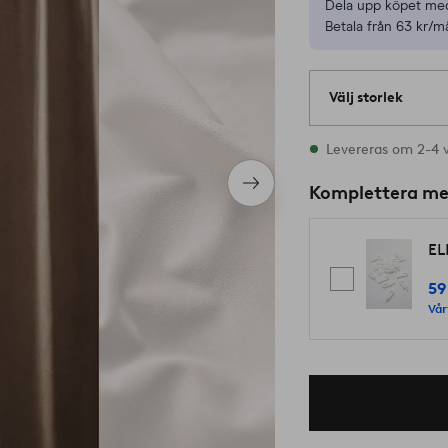
Dela upp köpet med
Betala från 63 kr/m
Välj storlek
Alla storlekar finns
Levereras om 2-4 
Nästa
Komplettera m
produkt
EL
59
Vår