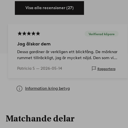
Visa alla recensioner (27)
Verifierad köpare
Jag älskar dem
Dessa gardiner är verkligen ett blickfång. De mörknar
rummet tillräckligt, jag är mycket nöjd. Den som vill
ha det kolmörkt bör leta efter något annat🥰
Patricia S —
2026-05-14
Rapportera
Information kring betyg
Matchande delar