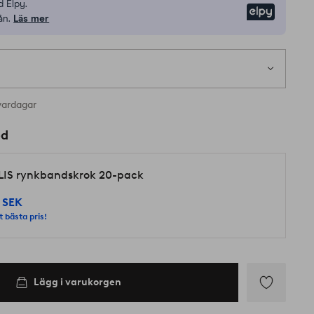
 Elpy.
Elpy
ån.
Läs mer
1 st
 i lager
vardagar
ed
LIS rynkbandskrok 20-pack
 SEK
t bästa pris!
Lägg i varukorgen
Lägg