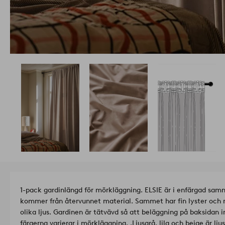
1-pack gardinlängd för mörkläggning. ELSIE är i enfärgad samm
kommer från återvunnet material. Sammet har fin lyster och m
olika ljus. Gardinen är tätvävd så att beläggning på baksidan inte behövs. Observ
färgerna varierar i mörkläggning. .
Ljusgrå, lila och beige är 