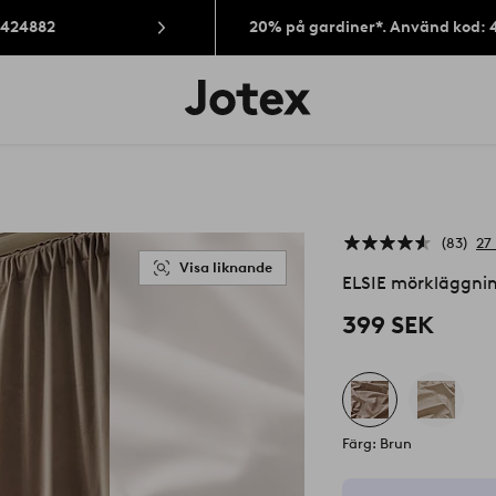
: 424882
20% på gardiner*. Använd kod: 
Jotex
logotyp
-
gå
till
förstasidan
83
27
Visa liknande
ELSIE mörkläggnin
399 SEK
Färg: Brun