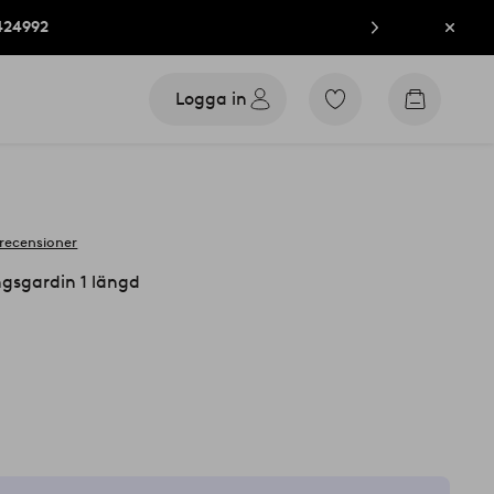
424992
Stän
Logga in
Gå
Gå
till
till
favoritmarkerade
kundvag
produkter
 recensioner
gsgardin 1 längd