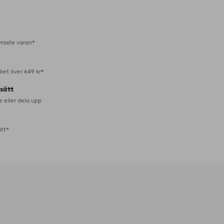
till
i
favoriter
yraste varan*
aket över 649 kr*
lsätt
e eller dela upp
ätt*