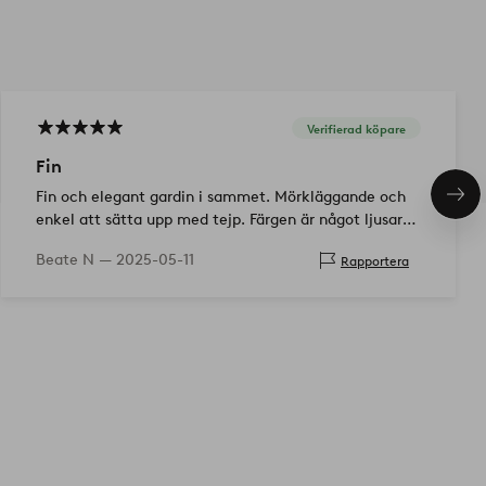
Verifierad köpare
Fin
Fin och elegant gardin i sammet. Mörkläggande och
Näs
pro
enkel att sätta upp med tejp. Färgen är något ljusare
än på bilderna, men passar perfekt i vårt sovrum.
Beate N —
2025-05-11
Rapportera