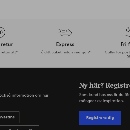
 retur
Express
Fri 
returrätt*
Få ditt paket redan imorgon*
Gäller för pos
S
Ny här? Registr
Som kund hos oss är du fö
s också information om hur
mängder av inspiration.
everans
Registrera dig