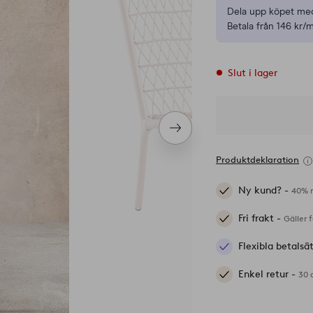
Dela upp köpet med
Betala från 146 kr/
Slut i lager
Nästa
produkt
Produktdeklaration
Ny kund? -
40% r
Fri frakt -
Gäller 
Flexibla betalsä
Enkel retur -
30 