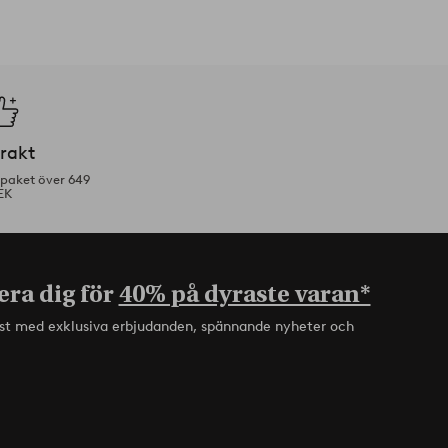
frakt
tpaket över 649
EK
era dig för
40% på dyraste varan*
rst med exklusiva erbjudanden, spännande nyheter och