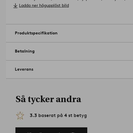
Skötselråd: Torkas av med lätt fuktad trasa.
Ladda ner högupplöst bild
Tänk på att förvara dina utemöbler frostfritt för att undvika fr
Tips/råd: En matta under utemöbeln ger mysig känsla. På Jote
tål att ligga utomhus.
Artikelnummer: 1614365-08-0
Produktspecifikation
Betalning
Leverans
Så tycker andra
3.3
baserat på
4
st betyg