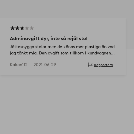
Adminavgift dyr, inte så rejäl stol
Jättesnygga stolar men de känns mer plastiga än vad
jag tänkt mig. Den avgift som tillkom i kundvagnen
var oväntad och hög.
Kakan112 —
2021-06-29
Rapportera