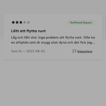
Verifierad köpare
Lätt att flytta runt
Låg och lätt stol. Inga problem att flytta runt. Ville ha
en sittplats som är snygg utan dyna och det fick jag.
Men dyna rekommenderas när du väl ska sitta i den.
Sara N —
2023-08-02
Rapportera
En av två stolar…