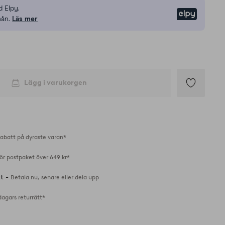
 Elpy.
Elpy
mån.
Läs mer
Lägg i varukorgen
Lägg
till
i
favoriter
abatt på dyraste varan*
för postpaket över 649 kr*
tt -
Betala nu, senare eller dela upp
dagars returrätt*