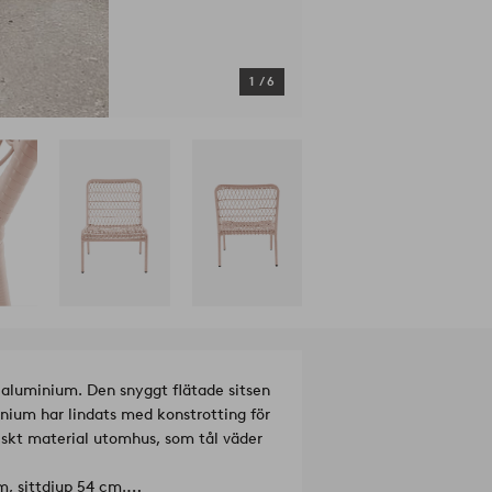
1
/
6
 aluminium. Den snyggt flätade sitsen
nium har lindats med konstrotting för
iskt material utomhus, som tål väder
m, sittdjup 54 cm.