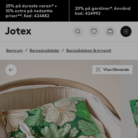
25% på dyraste varan* +
20% på gardiner*. Använd
10% extra på nedsatta
kod: 424992
priser**. Kod: 424882
Jotex
Gå
Gå
logotyp
till
till
-
favoritmarkerade
kundvagne
gå
produkter
Barnrum
Barnsängkläder
Barnpåslakan & örngott
till
förstasidan
Visa liknande
Tillbaka