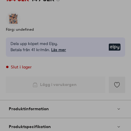
Färg: undefined
Dela upp köpet med Elpy.
Elpy
Betala från 41 kr/mån.
Läs mer
Slut i lager
Lägg i varukorgen
Lägg
till
i
Produktinformation
favoriter
Produktspecifikation