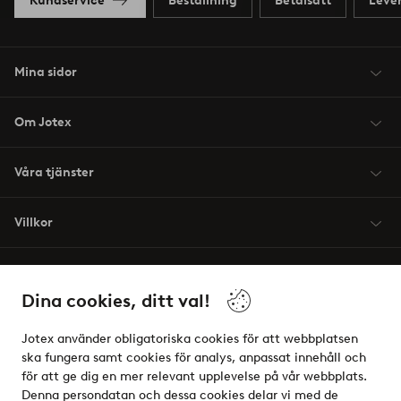
Kundservice
Beställning
Betalsätt
Leve
Mina sidor
Om Jotex
Våra tjänster
Villkor
Vänner
Dina cookies, ditt val!
Jotex använder obligatoriska cookies för att webbplatsen
ska fungera samt cookies för analys, anpassat innehåll och
för att ge dig en mer relevant upplevelse på vår webbplats.
Säkra betalningar - Betala direkt eller dela upp
Denna persondatan och dessa cookies delar vi med de