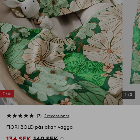
Deal
1
/
3
3
2 recensioner
FIORI BOLD påslakan vagga
134 SEK
149 SEK