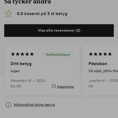
Så tycker andra
5.0
baserat på
3
st betyg
Visa alla recensioner (2)
Verifierad köpare
Ditt betyg
Påslakan
super
Så nöjd, jätte fin
Weronika M —
2025-
Josefin H —
2025
06-04
08
Rapportera
Information kring betyg