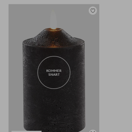
Lägg
till
i
favoriter
KOMMER
SNART