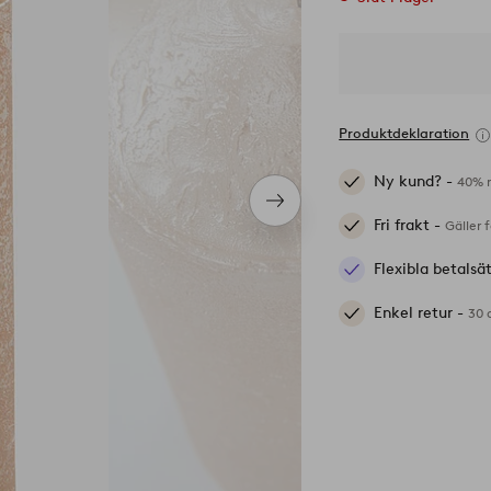
Produktdeklaration
Ny kund? -
40% r
Nästa
Fri frakt -
produkt
Gäller 
Flexibla betalsä
Enkel retur -
30 