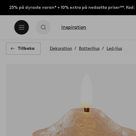
25% på dyraste varan* + 10% extra på nedsatta priser**. Kod
Inspiration
Tillbaka
Dekoration
Batteriljus
Led-ljus