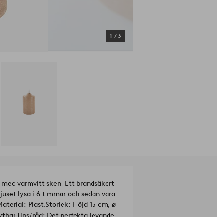
1
/
3
r med varmvitt sken. Ett brandsäkert
 ljuset lysa i 6 timmar och sedan vara
Material: Plast.
Storlek: Höjd 15 cm, ø
ytbar.
Tips/råd: Det perfekta levande