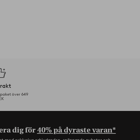
frakt
tpaket över 649
EK
era dig för
40% på dyraste varan*