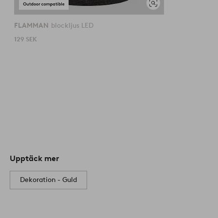
Visa
liknande
FLAMMAN
blockljus LED
129 SEK
Upptäck mer
Dekoration - Guld