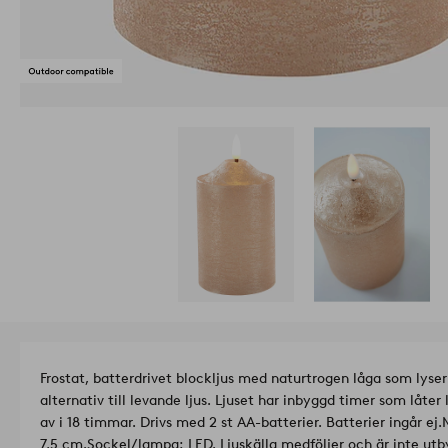
Frostat, batterdrivet blockljus med naturtrogen låga som lyse
alternativ till levande ljus. Ljuset har inbyggd timer som låter
av i 18 timmar. Drivs med 2 st AA-batterier. Batterier ingår ej.
7,5 cm.
Sockel/lampa: LED. Ljuskälla medföljer och är inte utb