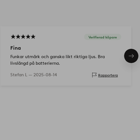
Verifierad köpare
Fina
Funkar utmärk och ganska likt riktiga ljus. Bra
Näs
pro
livslängd på batterierna.
Stefan L —
2025-08-14
Rapportera