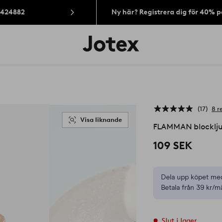
: 424882
Ny här? Registrera dig för 40% 
Jotex
logotyp
-
gå
till
förstasidan
17
8 r
Visa liknande
FLAMMAN blocklju
109 SEK
Dela upp köpet med
Betala från 39 kr/m
Slut i lager