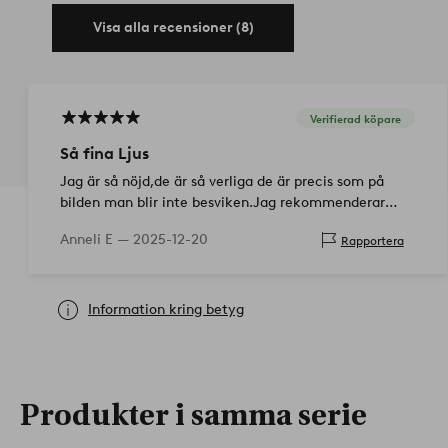
Visa alla recensioner (8)
Verifierad köpare
Så fina Ljus
Jag är så nöjd,de är så verliga de är precis som på
bilden man blir inte besviken.Jag rekommenderar
verligen de här ljusen. Mvh Anneli
Anneli E —
2025-12-20
Rapportera
Information kring betyg
Produkter i samma serie