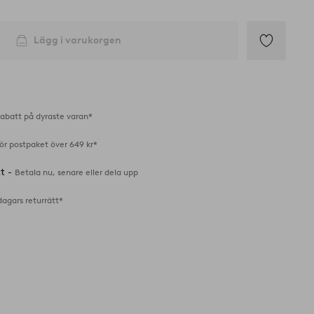
Lägg i varukorgen
Lägg
till
i
favoriter
abatt på dyraste varan*
för postpaket över 649 kr*
tt -
Betala nu, senare eller dela upp
dagars returrätt*