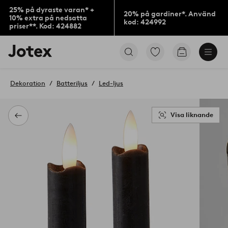
25% på dyraste varan* +
20% på gardiner*. Använd
10% extra på nedsatta
kod: 424992
priser**. Kod: 424882
Jotex
Gå
Gå
logotyp
till
till
-
favoritmarkerade
kundvagne
gå
produkter
Dekoration
Batteriljus
Led-ljus
till
förstasidan
Visa liknande
Tillbaka