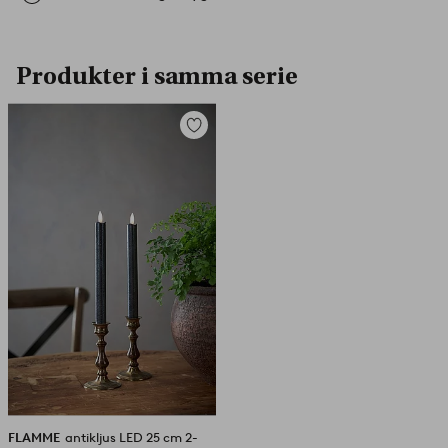
Produkter i samma serie
Lägg
till
i
favoriter
FLAMME
antikljus LED 25 cm 2-