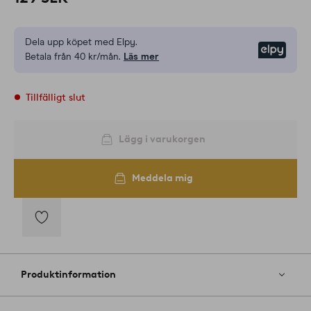
Dela upp köpet med Elpy.
Elpy
Betala från 40 kr/mån.
Läs mer
Tillfälligt slut
Lägg i varukorgen
Meddela mig
Lägg
till
i
Produktinformation
favoriter