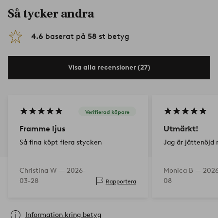
Så tycker andra
4.6
baserat på
58
st betyg
Visa alla recensioner (27)
Verifierad köpare
Framme ljus
Utmärkt!
Så fina köpt flera stycken
Jag är jättenöjd 
Christina W —
2026-
Monica B —
2026
03-28
08
Rapportera
Information kring betyg