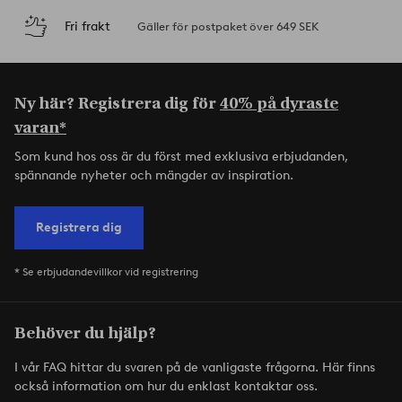
Fri frakt
Gäller för postpaket över 649 SEK
Ny här? Registrera dig för
40% på dyraste
varan*
Som kund hos oss är du först med exklusiva erbjudanden,
spännande nyheter och mängder av inspiration.
Registrera dig
* Se erbjudandevillkor vid registrering
Behöver du hjälp?
I vår FAQ hittar du svaren på de vanligaste frågorna. Här finns
också information om hur du enklast kontaktar oss.