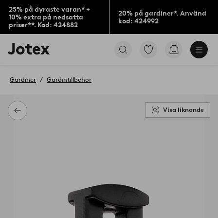
25% på dyraste varan* +
20% på gardiner*. Använd
10% extra på nedsatta
kod: 424992
priser**. Kod: 424882
Jotex
Gå
Gå
logotyp
till
till
-
favoritmarkerade
kundvagne
gå
produkter
Gardiner
Gardintillbehör
till
förstasidan
Visa liknande
Tillbaka