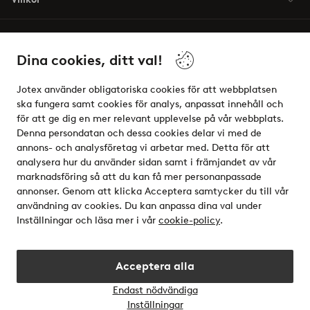
Vänner
Dina cookies, ditt val!
Jotex använder obligatoriska cookies för att webbplatsen
ska fungera samt cookies för analys, anpassat innehåll och
för att ge dig en mer relevant upplevelse på vår webbplats.
Säkra betalningar - Betala direkt eller dela upp
Denna persondatan och dessa cookies delar vi med de
annons- och analysföretag vi arbetar med. Detta för att
Vill du veta mer om
våra betalalternativ
?
analysera hur du använder sidan samt i främjandet av vår
elpy
marknadsföring så att du kan få mer personanpassade
annonser. Genom att klicka Acceptera samtycker du till vår
användning av cookies. Du kan anpassa dina val under
Inställningar och läsa mer i vår
cookie-policy
.
Sverige - Välj land
Acceptera alla
Instagram
Facebook
Endast nödvändiga
Öppn
Inställningar
chatt