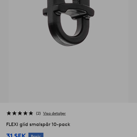
2
Visa detaljer
FLEXI glid smalspår 10-pack
31 SEK
Basic