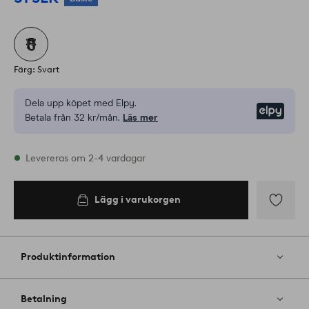
Färg: Svart
Dela upp köpet med Elpy.
Elpy
Betala från 32 kr/mån.
Läs mer
I lager
Levereras om 2-4 vardagar
Lägg i varukorgen
Lägg i
varukorgen
Lägg
till
i
Produktinformation
favoriter
Betalning