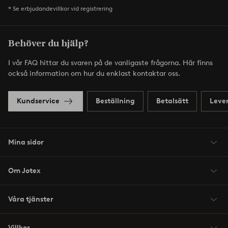
* Se erbjudandevillkor vid registrering
Behöver du hjälp?
I vår FAQ hittar du svaren på de vanligaste frågorna. Här finns
också information om hur du enklast kontaktar oss.
Kundservice
Beställning
Betalsätt
Leve
Mina sidor
Om Jotex
Våra tjänster
Villkor