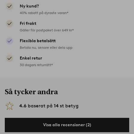
Ny kund?
40% rabatt på dyraste varan*
Fri frakt
Gäller för postpaket över 649 kr*
Flexibla betalsätt
Betala nu, senare eller dela upp
Enkel retur
30 dagars returrätt*
Så tycker andra
4.6
baserat på
14
st betyg
Visa alla recensioner (2)