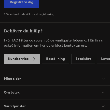
Registrera dig
* Se erbjudandevillkor vid registrering
Behöver du hjälp?
I vår FAQ hittar du svaren på de vanligaste frågorna. Här finns
också information om hur du enklast kontaktar oss.
Kundservice
Beställning
Betalsätt
Leve
Mina sidor
Om Jotex
Våra tjänster