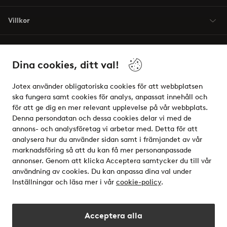
Villkor
Vänner
Dina cookies, ditt val!
Jotex använder obligatoriska cookies för att webbplatsen
ska fungera samt cookies för analys, anpassat innehåll och
för att ge dig en mer relevant upplevelse på vår webbplats.
Säkra betalningar - Betala direkt eller dela upp
Denna persondatan och dessa cookies delar vi med de
annons- och analysföretag vi arbetar med. Detta för att
Vill du veta mer om
våra betalalternativ
?
analysera hur du använder sidan samt i främjandet av vår
elpy
marknadsföring så att du kan få mer personanpassade
annonser. Genom att klicka Acceptera samtycker du till vår
användning av cookies. Du kan anpassa dina val under
Inställningar och läsa mer i vår
cookie-policy
.
Sverige - Välj land
Acceptera alla
Instagram
Facebook