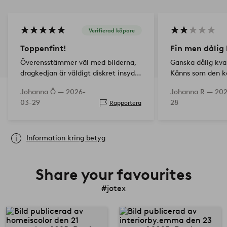
Verifierad köpare
Toppenfint!
Fin men dålig 
Överensstämmer väl med bilderna,
Ganska dålig kva
dragkedjan är väldigt diskret insydd
Känns som den k
vilket uppskattas!
ganska snabbt. S
Johanna Ö —
2026-
Johanna R —
202
03-29
28
Rapportera
Information kring betyg
Share your favourites
#jotex