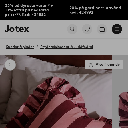
25% på dyraste varan* +
20% på gardiner*. Använd
10% extra på nedsatta
kod: 424992
priser**. Kod: 424882
Jotex
Gå
Gå
logotyp
till
till
-
favoritmarkerade
kundvagne
gå
produkter
Kuddar & plädar
Prydnadskuddar & kuddfodral
till
förstasidan
Visa liknande
Tillbaka