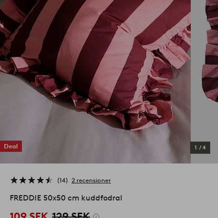
Deal
1
/
4
14
2 recensioner
FREDDIE 50x50 cm kuddfodral
109 SEK
129 SEK