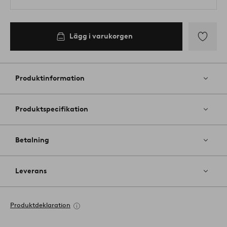
Lägg i varukorgen
Lägg
till
i
Produktinformation
favoriter
Produktspecifikation
Betalning
Leverans
Produktdeklaration