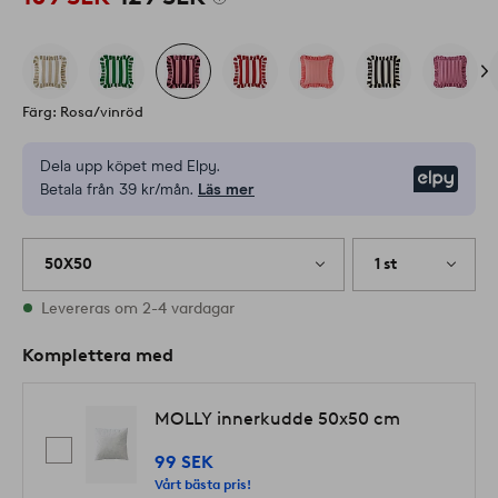
Färg: Rosa/vinröd
Dela upp köpet med Elpy.
Elpy
Betala från 39 kr/mån.
Läs mer
50X50
1 st
I lager
Levereras om 2-4 vardagar
Komplettera med
MOLLY innerkudde 50x50 cm
99 SEK
Vårt bästa pris!