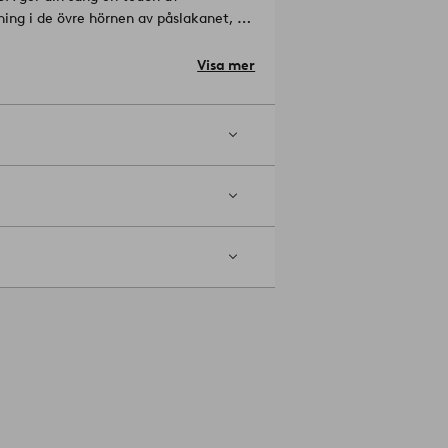
ing i de övre hörnen av påslakanet, för
innehåller ekologiskt material som är
odifierade grödor (GMO).
Design:
Visa mer
tal, per kvadratcentimeter i ett tyg.
medel. Torktumla i normal temperatur.
as separat. Tvättas med avigsidan ut.