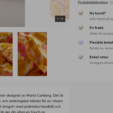
Produktdeklaration
Ny kund?
40% rabatt på d
1
/
4
Fri frakt
Gäller för postp
Flexibla beta
Betala nu, senar
Enkel retur
30 dagars returr
ter designat av Maria Carlberg. Det är
uk och andningsbar känsla för en vilsam
tt örngott med praktiska handhål och
DA ger din säng en touch av