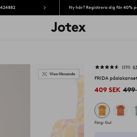
: 424882
Ny här? Registrera dig för 40% 
Jotex
logotyp
-
gå
till
förstasidan
231
83
Visa liknande
FRIDA påslakanset
409 SEK
499
Färg: Gul