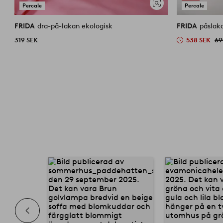
Percale
Percale
Visa
liknande
FRIDA
dra-på-lakan ekologisk
FRIDA
påslak
319 SEK
538 SEK
69