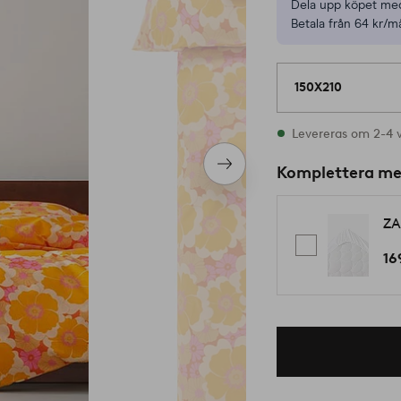
Dela upp köpet med
Betala från 64 kr/m
150X210
I lager
Levereras om 2-4 
Nästa
Komplettera m
produkt
ZA
16