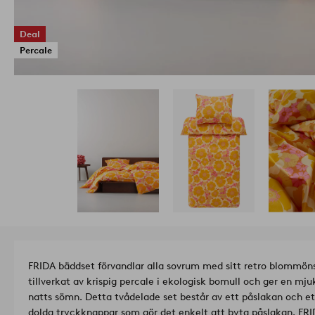
Deal
Percale
FRIDA bäddset förvandlar alla sovrum med sitt retro blommöns
tillverkat av krispig percale i ekologisk bomull och ger en mj
natts sömn. Detta tvådelade set består av ett påslakan och e
dolda tryckknappar som gör det enkelt att byta påslakan. FRI