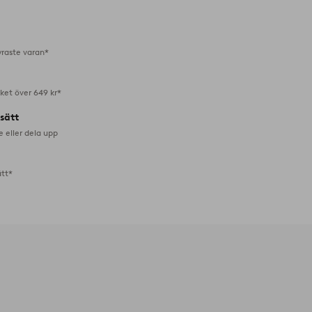
i
favoriter
yraste varan*
aket över 649 kr*
lsätt
e eller dela upp
ätt*