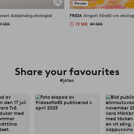
Percale
Visa
liknande
anset dubbelsäng ekologisk
FRIDA
örngott 50x60 cm ekolog
9 SEK
72 SEK
89 SEK
Share your favourites
#jotex