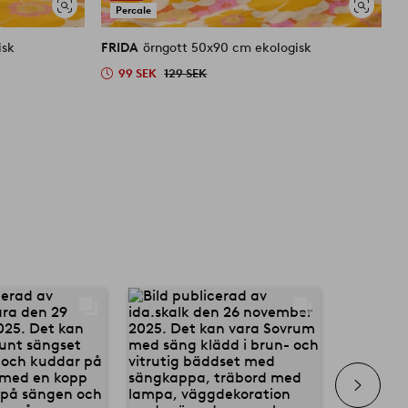
Percale
Visa
Visa
liknande
liknande
isk
FRIDA
örngott 50x90 cm ekologisk
F
99 SEK
129 SEK
U