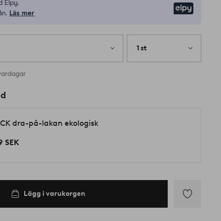
 Elpy.
Elpy
ån.
Läs mer
1 st
vardagar
ed
CK dra-på-lakan ekologisk
9 SEK
Lägg i varukorgen
Lägg
till