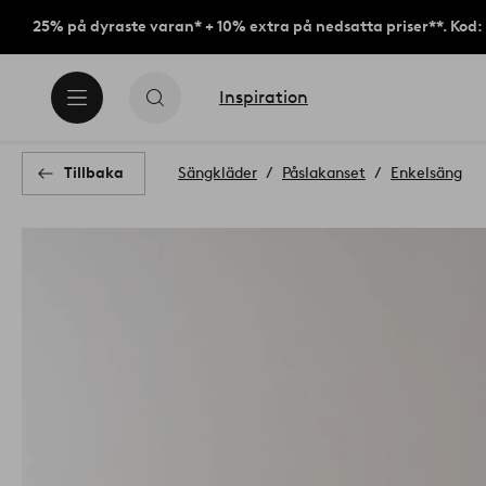
25% på dyraste varan* + 10% extra på nedsatta priser**. Kod
Inspiration
Tillbaka
Sängkläder
Påslakanset
Enkelsäng