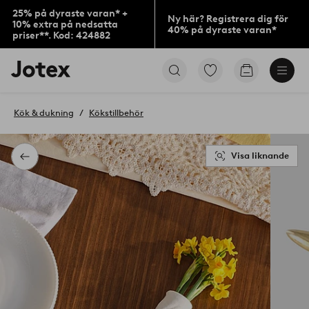
25% på dyraste varan* +
Ny här? Registrera dig för
10% extra på nedsatta
40% på dyraste varan*
priser**. Kod: 424882
Jotex
Gå
Gå
logotyp
till
till
-
favoritmarkerade
kundvagne
gå
produkter
Kök & dukning
Kökstillbehör
till
förstasidan
Visa liknande
Tillbaka