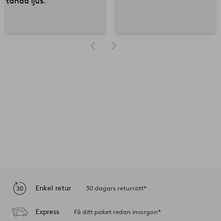
Enkel retur
30 dagars returrätt*
Express
Få ditt paket redan imorgon*