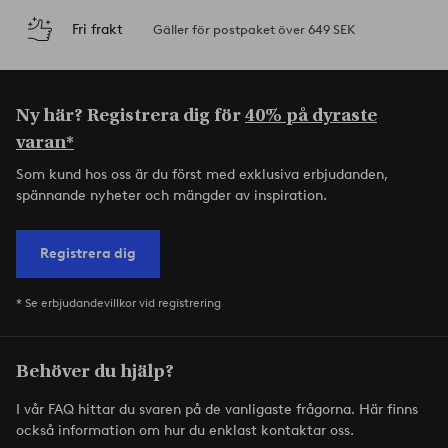
Fri frakt
Gäller för postpaket över 649 SEK
Ny här? Registrera dig för
40% på dyraste
varan*
Som kund hos oss är du först med exklusiva erbjudanden,
spännande nyheter och mängder av inspiration.
Registrera dig
* Se erbjudandevillkor vid registrering
Behöver du hjälp?
I vår FAQ hittar du svaren på de vanligaste frågorna. Här finns
också information om hur du enklast kontaktar oss.