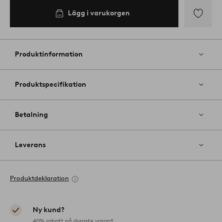
Lägg i varukorgen
Lägg
till
i
Produktinformation
favoriter
Produktspecifikation
Betalning
Leverans
Produktdeklaration
Ny kund?
40% rabatt på dyraste varan*