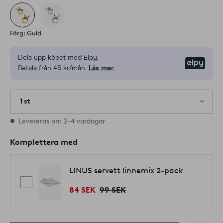
Färg: Guld
Dela upp köpet med Elpy.
Elpy
Betala från 46 kr/mån.
Läs mer
1 st
I lager
Levereras om 2-4 vardagar
Komplettera med
LINUS servett linnemix 2-pack
84 SEK
99 SEK