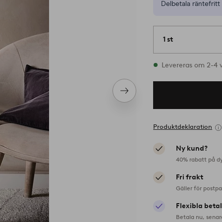
Delbetala räntefritt 
1 st
I lager
Levereras om 2-4 
Nästa
produkt
Produktdeklaration
Ny kund?
40% rabatt på d
Fri frakt
Gäller för postp
Flexibla beta
Betala nu, senar