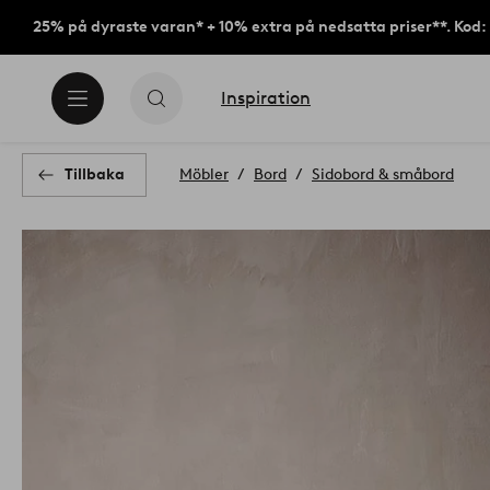
25% på dyraste varan* + 10% extra på nedsatta priser**. Kod
Inspiration
Tillbaka
Möbler
Bord
Sidobord & småbord