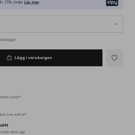
fr.
179:-/mån
Läs mer
Elpy
vardagar
Lägg i varukorgen
Lägg
till
i
favoriter
yraste varan*
aket över 649 kr*
lsätt
e eller dela upp