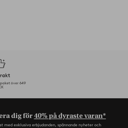
frakt
tpaket över 649
EK
era dig för
40% på dyraste varan*
rst med exklusiva erbjudanden, spännande nyheter och