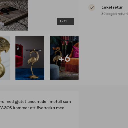
Enkel retur
30 dagars returr
1
/
11
+6
bord med gjutet underrede i metall som
LAPAGOS kommer att överraska med