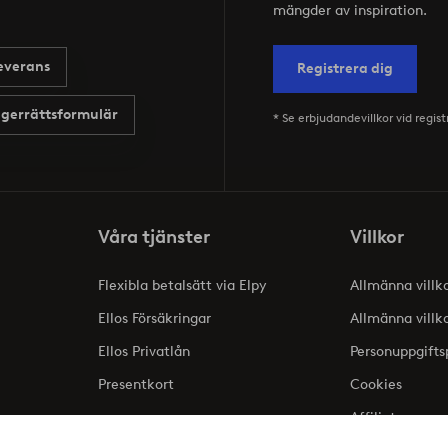
mängder av inspiration.
everans
Registrera dig
gerrättsformulär
* Se erbjudandevillkor vid regist
Våra tjänster
Villkor
Flexibla betalsätt via Elpy
Allmänna villk
Ellos Försäkringar
Allmänna villk
Ellos Privatlån
Personuppgifts
Presentkort
Cookies
Affiliate