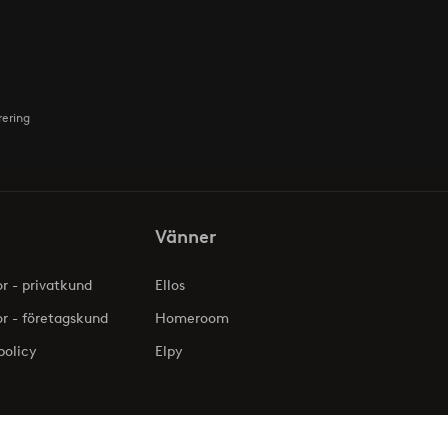
rering
Vänner
or - privatkund
Ellos
or - företagskund
Homeroom
policy
Elpy