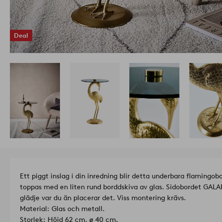
Deal
Ett piggt inslag i din inredning blir detta underbara flamingo
toppas med en liten rund borddskiva av glas. Sidobordet GA
glädje var du än placerar det. Viss montering krävs.
Material: Glas och metall.
Storlek: Höjd 62 cm, ø 40 cm.