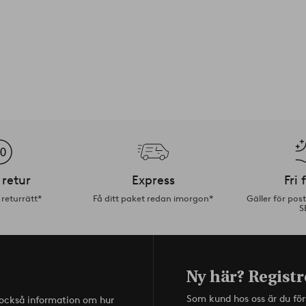
 retur
Express
Fri 
returrätt*
Få ditt paket redan imorgon*
Gäller för pos
S
Ny här? Registr
Som kund hos oss är du fö
s också information om hur