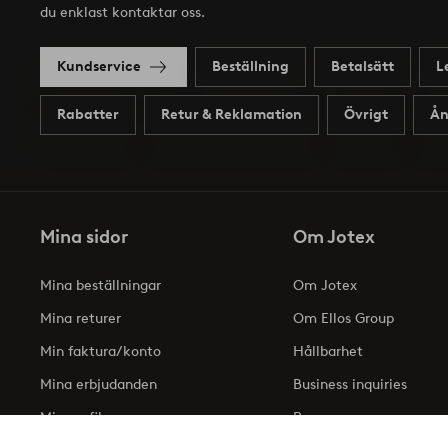
du enklast kontaktar oss.
Kundservice
Beställning
Betalsätt
L
Rabatter
Retur & Reklamation
Övrigt
Ån
Mina sidor
Om Jotex
Mina beställningar
Om Jotex
Mina returer
Om Ellos Group
Min faktura/konto
Hållbarhet
Mina erbjudanden
Business inquiries
Min profil
Press