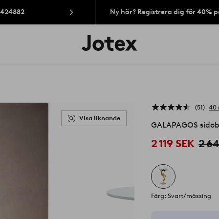
: 424882
Ny här? Registrera dig för 40% 
Jotex
logotyp
-
gå
till
förstasidan
51
40 
Visa liknande
GALAPAGOS sidob
2 119 SEK
2 6
Färg: Svart/mässing