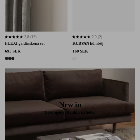
3,8
(16)
2,0
(2)
3,8 baserat på 16 st betyg
2,0 baserat på 2 st betyg
FLEXI
gardinskena set
KURVAN
hörnböj
695 SEK
169 SEK
3 färger
1 färg
New in
Säsongens utvalda nyheter