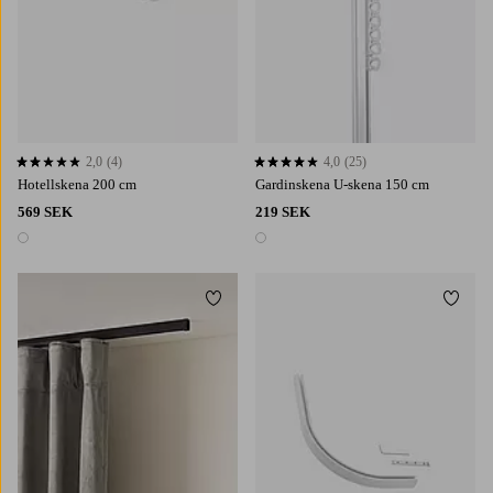
2,0
(4)
4,0
(25)
2,0 baserat på 4 st betyg
4,0 baserat på 25 st betyg
Hotellskena 200 cm
Gardinskena U-skena 150 cm
569 SEK
219 SEK
1 färg
1 färg
Lägg till i favoriter
Lägg t