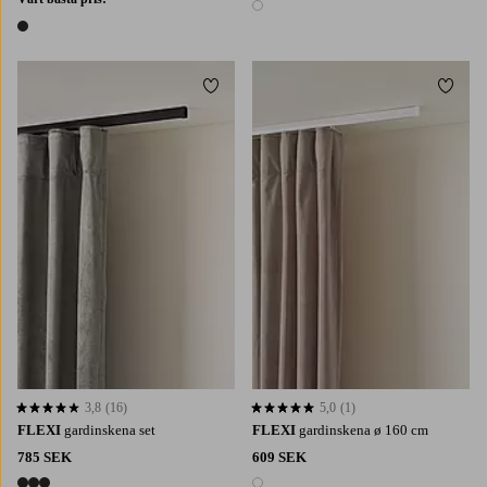
1 färg
1 färg
Lägg till i favoriter
Lägg t
3,8
(16)
5,0
(1)
3,8 baserat på 16 st betyg
5,0 baserat på 1 st betyg
FLEXI
gardinskena set
FLEXI
gardinskena ø 160 cm
785 SEK
609 SEK