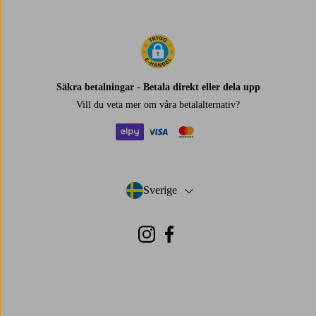
Säkra betalningar - Betala direkt eller dela upp
Vill du veta mer om
våra betalalternativ
?
elpy
visa
mastercard
Sverige
- Välj land
Instagram
Facebook