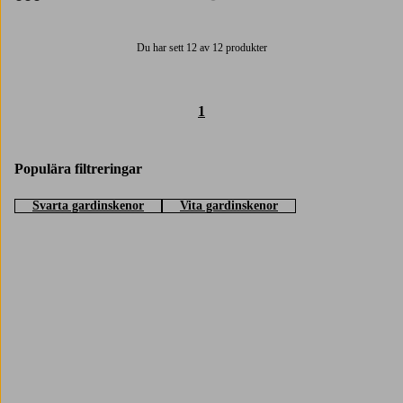
3 färger
1 färg
Du har sett 12 av 12 produkter
1
Populära filtreringar
Svarta gardinskenor
Vita gardinskenor
Trustpilot