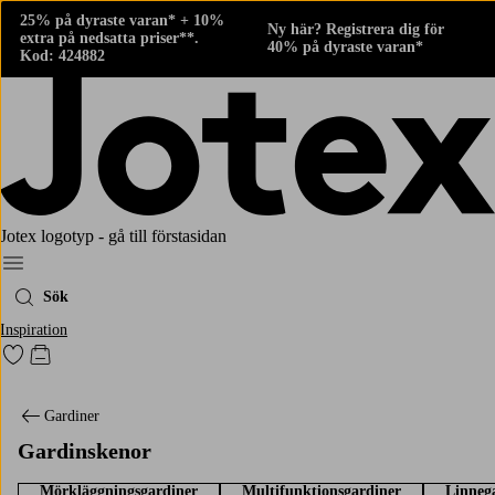
25% på dyraste varan* + 10%
Ny här? Registrera dig för
extra på nedsatta priser**.
40% på dyraste varan*
Kod: 424882
Jotex logotyp - gå till förstasidan
Meny
Sök
Inspiration
Gå till favoritmarkerade produkter
Gå till kundvagnen
Gardiner
Gardinskenor
Mörkläggningsgardiner
Multifunktionsgardiner
Linneg