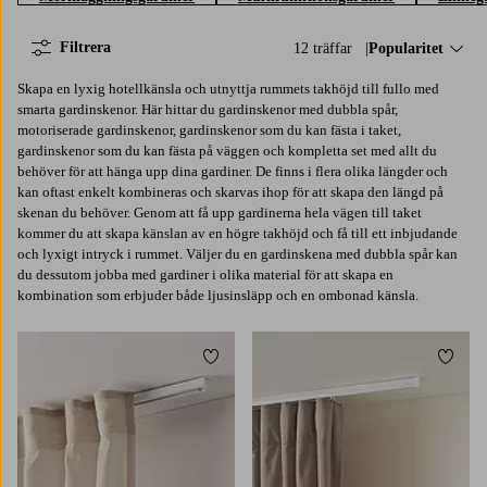
Filtrera
12 träffar
Sortera på:
Popularitet
Skapa en lyxig hotellkänsla och utnyttja rummets takhöjd till fullo med
smarta gardinskenor. Här hittar du gardinskenor med dubbla spår,
motoriserade gardinskenor, gardinskenor som du kan fästa i taket,
gardinskenor som du kan fästa på väggen och kompletta set med allt du
behöver för att hänga upp dina gardiner. De finns i flera olika längder och
kan oftast enkelt kombineras och skarvas ihop för att skapa den längd på
skenan du behöver. Genom att få upp gardinerna hela vägen till taket
kommer du att skapa känslan av en högre takhöjd och få till ett inbjudande
och lyxigt intryck i rummet. Väljer du en gardinskena med dubbla spår kan
du dessutom jobba med gardiner i olika material för att skapa en
kombination som erbjuder både ljusinsläpp och en ombonad känsla.
Lägg till i favoriter
Lägg t
150
200
250