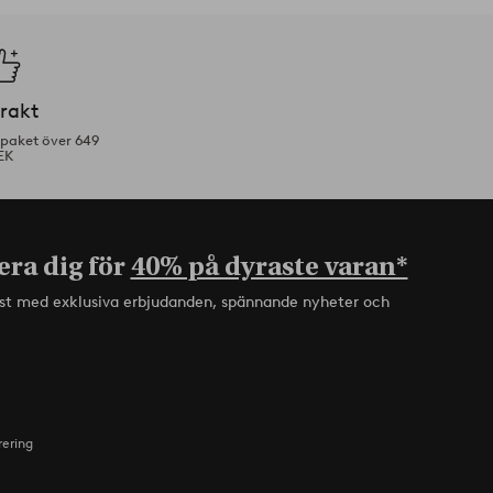
frakt
tpaket över 649
EK
era dig för
40% på dyraste varan*
rst med exklusiva erbjudanden, spännande nyheter och
rering