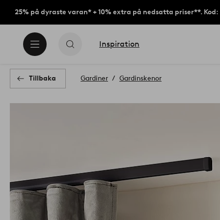
25% på dyraste varan* + 10% extra på nedsatta priser**. Kod
Inspiration
Tillbaka
Gardiner
Gardinskenor