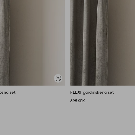
Visa
liknande
kena set
FLEXI
gardinskena set
695 SEK