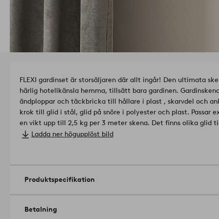
FLEXI gardinset är storsäljaren där allt ingår! Den ultimata s
härlig hotellkänsla hemma, tillsätt bara gardinen. Gardinskena
ändploppar och täckbricka till hållare i plast , skarvdel och ank
krok till glid i stål, glid på snöre i polyester och plast. Passa
en vikt upp till 2,5 kg per 3 meter skena.
Det finns olika glid 
på vilken funktion du vill ha: - Glid på snöre är den hemliga i
Ladda ner högupplöst bild
loungegardin! Gliden sitter fast på ett snöre med 8 cm mella
bibehålls när du drar gardinen fram och tillbaka. Gardinen behål
dra ut gardinen till att bli helt rak. Fråndragen som fördraget 
vilket då är skillnaden mellan vanliga glid där gardinens vågor 
Produktspecifikation
glid gör att de glider var för sig utan hänsyn till varandra. Det
sin form när du drar den fram och tillbaka. Kombinera med fin
tak eller på vägg. Skenprofil: B 13 x H 20 mm. Flexibel gardi
Betalning