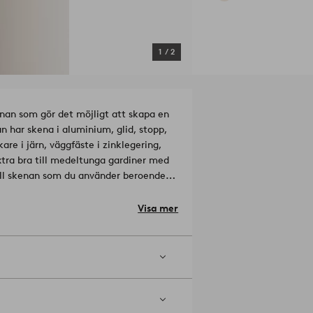
1
/
2
kenan som gör det möjligt att skapa en
n har skena i aluminium, glid, stopp,
are i järn, väggfäste i zinklegering,
r extra bra till medeltunga gardiner med
till skenan som du använder beroende
ngrediensen för att skapa en
nrum, vilket skapar jämna vågor som
Visa mer
ler alltid sin fina form! Du kan aldrig
bibehålls alltså gardinens vackra vågor,
försvinner helt i fördraget läge. - Lösa
 gör till att gardinen sträcks och tappar
gerkrokar för önskad effekt.
Monteras i
nskena som går att montera både på