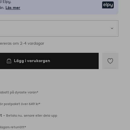
 Elpy.
Elpy
ån.
Läs mer
ereras om 2-4 vardagar
Lägg i varukorgen
Lägg
till
i
favoriter
abatt på dyraste varan*
för postpaket över 649 kr*
tt -
Betala nu, senare eller dela upp
dagars returrätt*