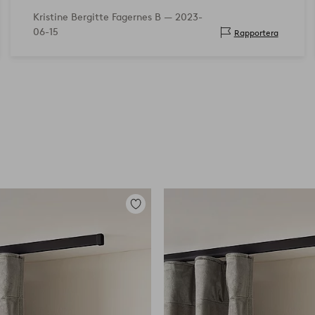
Kristine Bergitte Fagernes B —
2023-
06-15
Rapportera
Lägg
till
i
favoriter