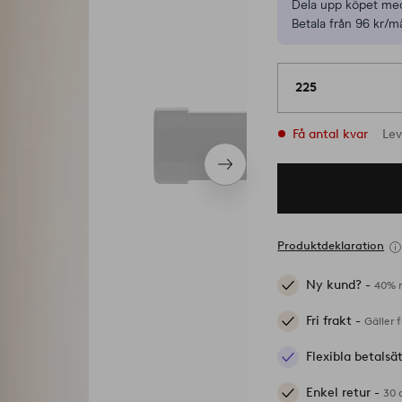
Dela upp köpet med
Betala från 96 kr/m
225
Få antal kvar
Lev
Nästa
produkt
Produktdeklaration
Ny kund? -
40% r
Fri frakt -
Gäller 
Flexibla betalsä
Enkel retur -
30 