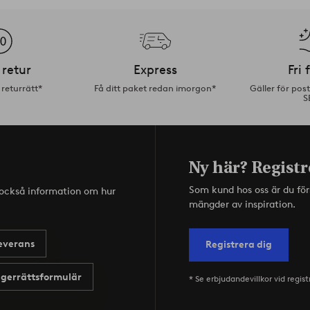
 retur
Express
Fri 
returrätt*
Få ditt paket redan imorgon*
Gäller för pos
S
Ny här? Registr
Som kund hos oss är du fö
s också information om hur
mängder av inspiration.
everans
Registrera dig
gerrättsformulär
* Se erbjudandevillkor vid regist