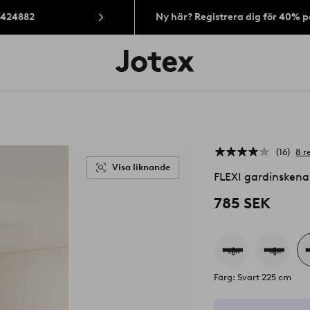
: 424882
Ny här? Registrera dig för 40% 
Jotex
logotyp
-
gå
till
förstasidan
16
8 r
Visa liknande
FLEXI gardinskena
785 SEK
Färg: Svart 225 cm