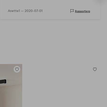
Anette1 —
2020-07-01
Rapportera
Lägg
Lägg
till
till
i
i
favoriter
favoriter