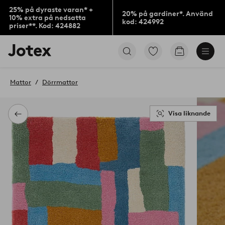
25% på dyraste varan* +
20% på gardiner*. Använd
10% extra på nedsatta
kod: 424992
priser**. Kod: 424882
Jotex
Gå
Gå
logotyp
till
till
-
favoritmarkerade
kundvagne
gå
produkter
Mattor
Dörrmattor
till
förstasidan
Visa liknande
Tillbaka