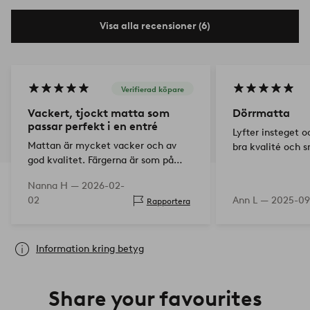
Visa alla recensioner (6)
Verifierad köpare
Vackert, tjockt matta som
Dörrmatta
passar perfekt i en entré
Lyfter insteget oc
Mattan är mycket vacker och av
bra kvalité och 
god kvalitet. Färgerna är som på
bilden, klara och starka.
Nanna H —
2026-02-
Rekommenderas.
02
Ann L —
2025-09
Rapportera
Information kring betyg
Share your favourites