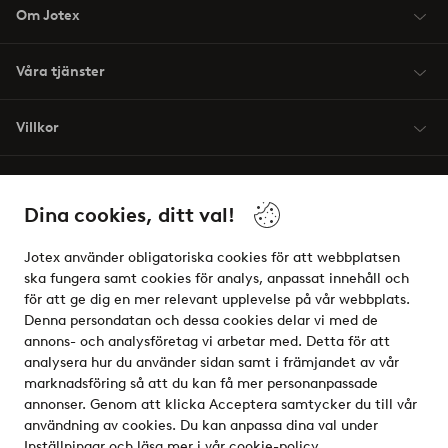
Om Jotex
Våra tjänster
Villkor
Vänner
Dina cookies, ditt val!
Jotex använder obligatoriska cookies för att webbplatsen
ska fungera samt cookies för analys, anpassat innehåll och
för att ge dig en mer relevant upplevelse på vår webbplats.
Säkra betalningar - Betala direkt eller dela upp
Denna persondatan och dessa cookies delar vi med de
annons- och analysföretag vi arbetar med. Detta för att
Vill du veta mer om
våra betalalternativ
?
analysera hur du använder sidan samt i främjandet av vår
elpy
marknadsföring så att du kan få mer personanpassade
annonser. Genom att klicka Acceptera samtycker du till vår
användning av cookies. Du kan anpassa dina val under
Inställningar och läsa mer i vår
cookie-policy
.