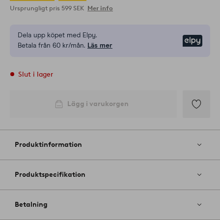
Ursprungligt pris
599 SEK
Mer info
Dela upp köpet med Elpy.
Elpy
Betala från 60 kr/mån.
Läs mer
Slut i lager
Lägg i varukorgen
Lägg
till
i
Produktinformation
favoriter
Produktspecifikation
Betalning