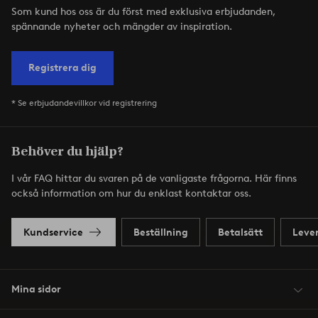
Som kund hos oss är du först med exklusiva erbjudanden,
spännande nyheter och mängder av inspiration.
Registrera dig
* Se erbjudandevillkor vid registrering
Behöver du hjälp?
I vår FAQ hittar du svaren på de vanligaste frågorna. Här finns
också information om hur du enklast kontaktar oss.
Kundservice
Beställning
Betalsätt
Leve
Mina sidor