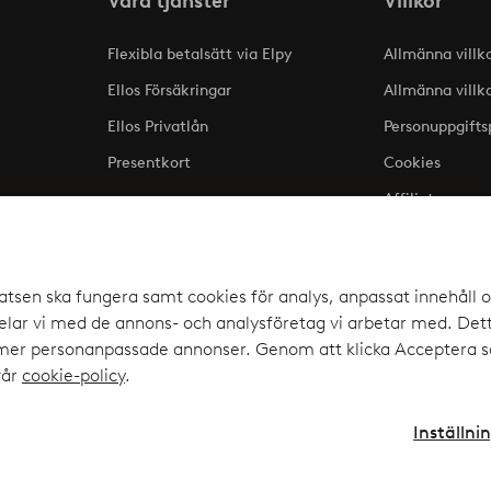
Våra tjänster
Villkor
Flexibla betalsätt via Elpy
Allmänna villk
Ellos Försäkringar
Allmänna villk
Ellos Privatlån
Personuppgifts
Presentkort
Cookies
Affiliate
lse
atsen ska fungera samt cookies för analys, anpassat innehåll o
ar vi med de annons- och analysföretag vi arbetar med. Detta
a upp
 mer personanpassade annonser. Genom att klicka Acceptera sa
elpy
vår
cookie-policy
.
Inställni
Instagram
Faceb
Sverige - Välj land