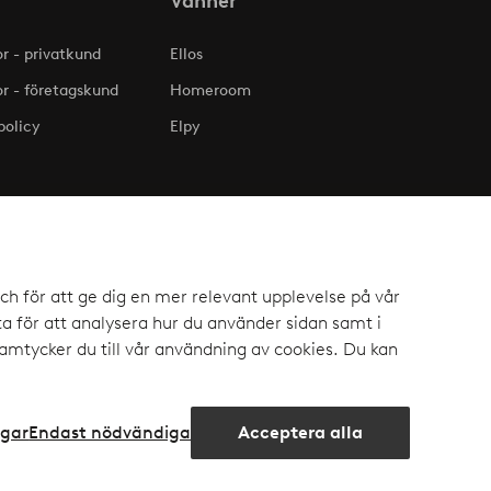
Vänner
or - privatkund
Ellos
or - företagskund
Homeroom
policy
Elpy
ch för att ge dig en mer relevant upplevelse på vår
 för att analysera hur du använder sidan samt i
mtycker du till vår användning av cookies. Du kan
ngar
Endast nödvändiga
Acceptera alla
ook
Öppna
chattru