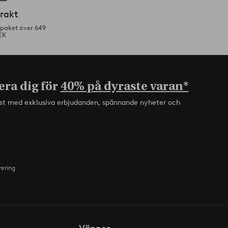
frakt
tpaket över 649
EK
era dig för
40% på dyraste varan*
rst med exklusiva erbjudanden, spännande nyheter och
rering