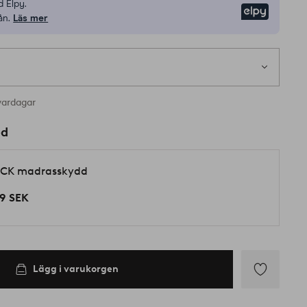
 Elpy.
Elpy
ån.
Läs mer
1 st
 i lager
vardagar
ed
CK madrasskydd
9 SEK
Lägg i varukorgen
Lägg
till