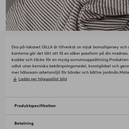
Dra-på-lakanet GILLA är tillverkat av mjuk bomullsjersey och
kanterna gör det lätt att få en säker passform på din madra
kuddar och täcke för en mysig sovrumsuppsättning.
Produkten 
odlat utan kemiska bekämpningsmedel, konstgödsel och genm
mer hälsosam arbetsmiljö för bönder och bättre jordmån.
Gramvikt: 150 g/m².
Ladda ner högupplöst bild
Längd: 200 cm. Hörn: 28 cm. Välj bredd vid beställning.
Välj bredd vid beställning.
Passar madrasser upp till 23 cm.
Tvättas före användning. Mask
Torktumla i normal temperatur. Stryk på låg temp. Högsta te
Produktspecifikation
petroleum-lösningsmedel). Krympning max 5 %.
Artikelnumme
Betalning