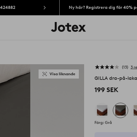
: 424882
Ny här? Registrera dig för 40% 
Jotex
logotyp
-
gå
till
förstasidan
13
3 r
Visa liknande
GILLA dra-på-lakan
199 SEK
Färg: Grå