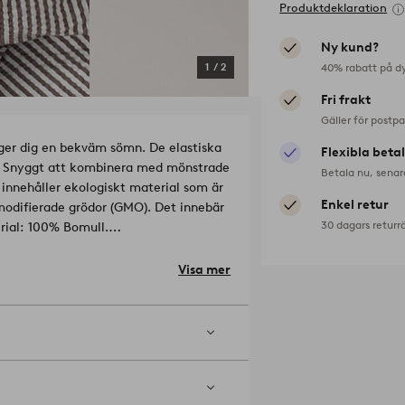
Produktdeklaration
Ny kund?
40% rabatt på d
1
/
2
Fri frakt
Gäller för postp
 ger dig en bekväm sömn. De elastiska
Flexibla beta
ss. Snyggt att kombinera med mönstrade
Betala nu, senar
innehåller ekologiskt material som är
Enkel retur
odifierade grödor (GMO). Det innebär
30 dagars returr
Material: 100% Bomull.
Visa mer
intvätt 60°. Använd inte blekmedel.
mp.100°C. Kemtvätt (endast
r: 2033551-02