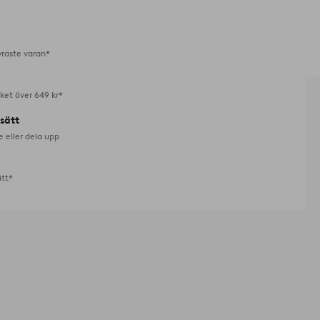
i
favoriter
yraste varan*
aket över 649 kr*
lsätt
e eller dela upp
ätt*