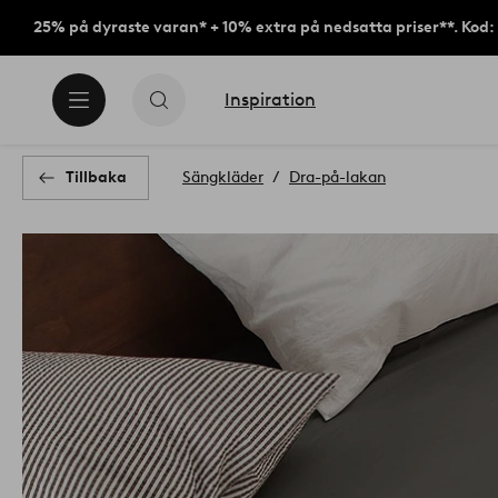
25% på dyraste varan* + 10% extra på nedsatta priser**. Kod
Inspiration
Tillbaka
Sängkläder
Dra-på-lakan