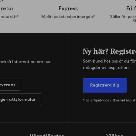
 retur
Express
Fri 
returrätt*
Få ditt paket redan imorgon*
Gäller för pos
S
Ny här? Registr
Som kund hos oss är du fö
s också information om hur
mängder av inspiration.
everans
Registrera dig
gerrättsformulär
* Se erbjudandevillkor vid regist