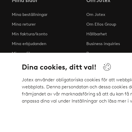
Mina sidor
Om Jotex
Mina beställningar
Om Jotex
Mina returer
Om Ellos Group
Min faktura/konto
Hållbarhet
Mina erbjudanden
Business inquiries
Min profil
Press
Tillgänglighetsredogöre
Dina cookies, ditt val!
Jotex använder obligatoriska cookies för att webbpl
webbplats. Denna persondatan och dessa cookies del
Säkra betalningar - Betala direkt eller del
främjandet av vår marknadsföring så att du kan få
Vill du veta mer om
våra betalalternativ
?
anpassa dina val under Inställningar och läsa mer i 