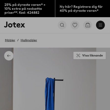
25% på dyraste varan* +
Ny här? Registrera dig för
10% extra på nedsatta
40% på dyraste varan*
priser**. Kod: 424882
Jotex
Gå
Gå
logotyp
till
till
-
favoritmarkerade
kundvagne
gå
produkter
Möbler
Hallmöbler
till
förstasidan
Visa liknande
Tillbaka