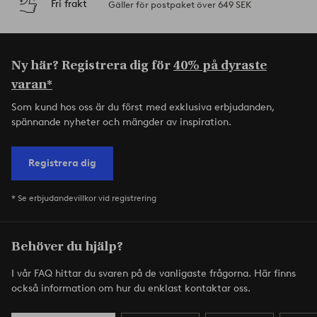
Fri frakt
Gäller för postpaket över 649 SEK
Ny här? Registrera dig för
40% på dyraste
varan*
Som kund hos oss är du först med exklusiva erbjudanden,
spännande nyheter och mängder av inspiration.
Registrera dig
* Se erbjudandevillkor vid registrering
Behöver du hjälp?
I vår FAQ hittar du svaren på de vanligaste frågorna. Här finns
också information om hur du enklast kontaktar oss.