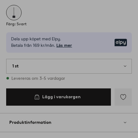
Färg: Svart
Dela upp köpet med Elpy.
Elpy
Betala från 169 kr/mån.
Läs mer
1 st
I lager
Levereras om 3-5 vardagar
Lägg i varukorgen
Lägg
till
i
Produktinformation
favoriter