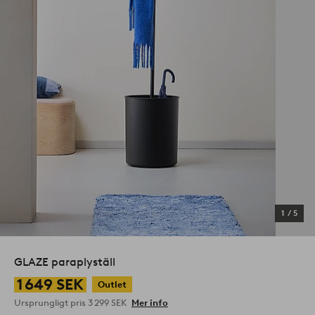
1
/
5
GLAZE paraplyställ
1 649 SEK
Outlet
Ursprungligt pris
3 299 SEK
Mer info