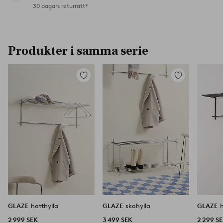
30 dagars returrätt*
Produkter i samma serie
Lägg
Lägg
till
till
i
i
favoriter
favoriter
GLAZE
hatthylla
GLAZE
skohylla
GLAZE
2 999 SEK
3 499 SEK
2 299 S