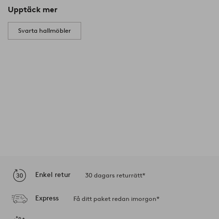
Upptäck mer
Svarta hallmöbler
Enkel retur
30 dagars returrätt*
Express
Få ditt paket redan imorgon*