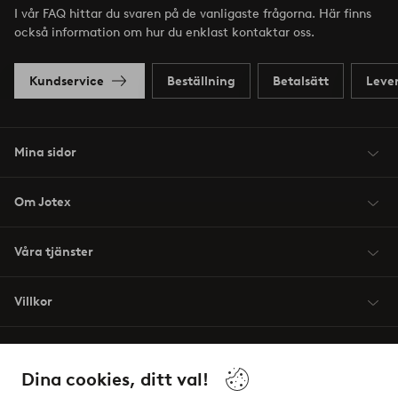
I vår FAQ hittar du svaren på de vanligaste frågorna. Här finns
också information om hur du enklast kontaktar oss.
Kundservice
Beställning
Betalsätt
Leve
Mina sidor
Om Jotex
Våra tjänster
Villkor
Vänner
Dina cookies, ditt val!