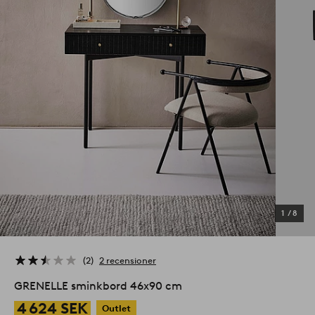
1
/
8
2
2 recensioner
GRENELLE sminkbord 46x90 cm
4 624 SEK
Outlet