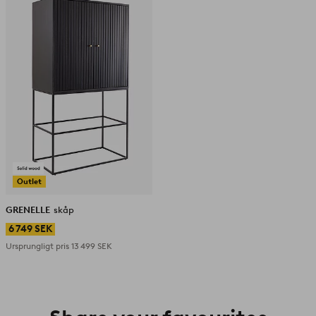
till
i
favoriter
Outlet
GRENELLE
skåp
6 749 SEK
Ursprungligt pris
13 499 SEK