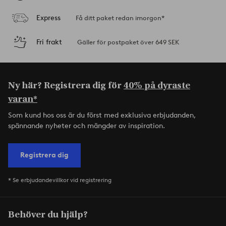
Express
Få ditt paket redan imorgon*
Fri frakt
Gäller för postpaket över 649 SEK
Ny här? Registrera dig för
40% på dyraste
varan*
Som kund hos oss är du först med exklusiva erbjudanden,
spännande nyheter och mängder av inspiration.
Registrera dig
* Se erbjudandevillkor vid registrering
Behöver du hjälp?