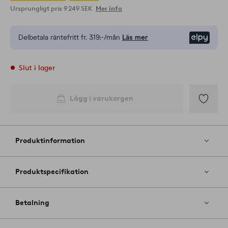
Ursprungligt pris
9 249 SEK
Mer info
Delbetala räntefritt fr.
319:-/mån
Läs mer
Elpy
Slut i lager
Lägg i varukorgen
Lägg
till
i
Produktinformation
favoriter
Produktspecifikation
Betalning