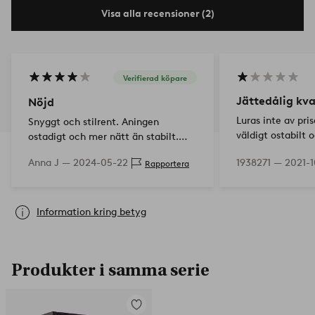
Visa alla recensioner (2)
Verifierad köpare
Jättedålig kva
Nöjd
Luras inte av pri
Snyggt och stilrent. Aningen
väldigt ostabilt o
ostadigt och mer nätt än stabilt.
man bara råkar n
Men överlag är jag nöjd eftersom
Anna J —
2024-05-22
1938271 —
2021-
Rapportera
möbler har bättr
det passar jättebra med resten av
sminkbord. Har a
min inredning.
väldigt varsam…
Information kring betyg
Produkter i samma serie
Lägg