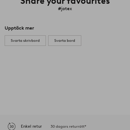
Share your favourites
#jotex
Upptäck mer
Svarta skrivbord
Svarta bord
Enkel retur
30 dagars returrätt*