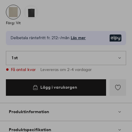
Färg: Vit
Delbetala räntefritt fr.
212:-/mån
Läs mer
Elpy
1 st
Få antal kvar
Levereras om 2-4 vardagar
Lägg i varukorgen
Lägg
till
i
Produktinformation
favoriter
Produktspecifikation