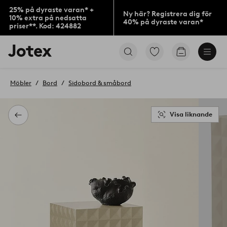
25% på dyraste varan* +
Ny här? Registrera dig för
10% extra på nedsatta
40% på dyraste varan*
priser**. Kod: 424882
Jotex
Gå
Gå
logotyp
till
till
-
favoritmarkerade
kundvagne
gå
produkter
Möbler
Bord
Sidobord & småbord
till
förstasidan
Visa liknande
Tillbaka