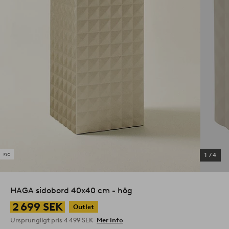
1
/
4
HAGA sidobord 40x40 cm - hög
2 699 SEK
Outlet
Ursprungligt pris
4 499 SEK
Mer info