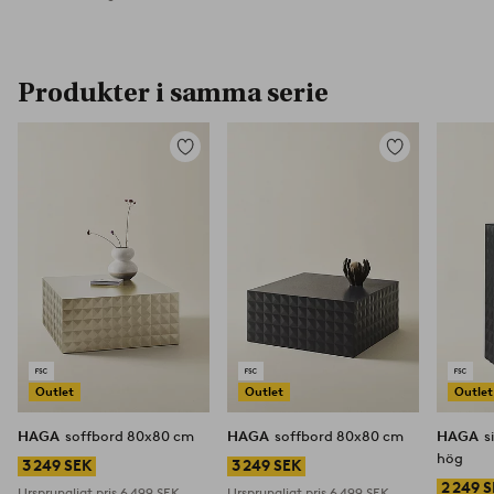
Produkter i samma serie
Lägg
Lägg
till
till
i
i
favoriter
favoriter
Outlet
Outlet
Outlet
HAGA
soffbord 80x80 cm
HAGA
soffbord 80x80 cm
HAGA
s
hög
3 249 SEK
3 249 SEK
2 249 
Ursprungligt pris
6 499 SEK
Ursprungligt pris
6 499 SEK