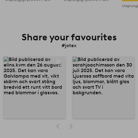
Ursprungl
Share your favourites
#jotex