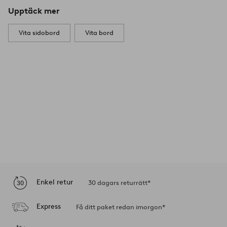
Upptäck mer
Vita sidobord
Vita bord
Enkel retur
30 dagars returrätt*
Express
Få ditt paket redan imorgon*