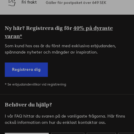
Fri frakt
Gäller för postpaket över 649 SEK
Ny här? Registrera dig för
40% på dyraste
varan*
Som kund hos oss är du först med exklusiva erbjudanden,
spännande nyheter och mängder av inspiration.
Registrera dig
* Se erbjudandevillkor vid registrering
Behöver du hjälp?
I vår FAQ hittar du svaren på de vanligaste frågorna. Här finns
också information om hur du enklast kontaktar oss.