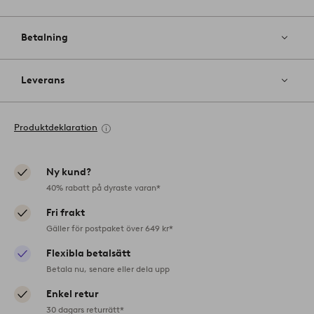
Betalning
Leverans
Produktdeklaration
Ny kund?
40% rabatt på dyraste varan*
Fri frakt
Gäller för postpaket över 649 kr*
Flexibla betalsätt
Betala nu, senare eller dela upp
Enkel retur
30 dagars returrätt*