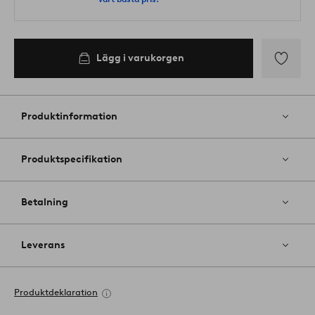
Lägg i varukorgen
Lägg
till
i
Produktinformation
favoriter
Produktspecifikation
Betalning
Leverans
Produktdeklaration