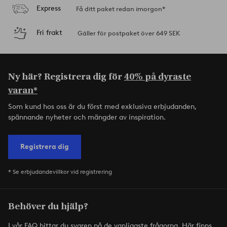
Express
Få ditt paket redan imorgon*
Fri frakt
Gäller för postpaket över 649 SEK
Ny här? Registrera dig för
40% på dyraste
varan*
Som kund hos oss är du först med exklusiva erbjudanden,
spännande nyheter och mängder av inspiration.
Registrera dig
* Se erbjudandevillkor vid registrering
Behöver du hjälp?
I vår FAQ hittar du svaren på de vanligaste frågorna. Här finns