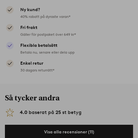
Ny kund?
40% rabatt på dyraste varan*
Fri frakt
Gäller för postpaket över 649 kr*
Flexibla betalsätt
Betala nu, senare eller dela upp
Enkel retur
30 dagars returrätt*
Så tycker andra
4.0
baserat på
25
st betyg
Visa alla recensioner (11)