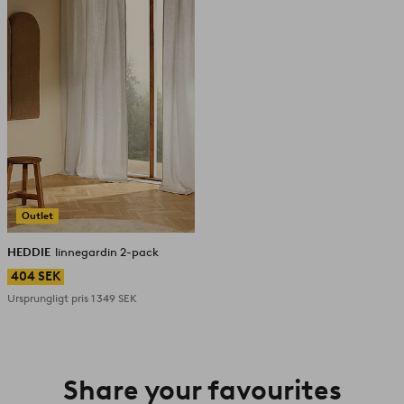
i
favoriter
Outlet
HEDDIE
linnegardin 2-pack
404 SEK
Ursprungligt pris
1 349 SEK
Share your favourites