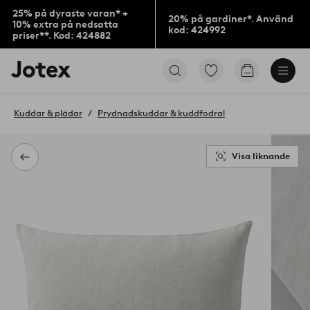
25% på dyraste varan* +
20% på gardiner*. Använd
10% extra på nedsatta
kod: 424992
priser**. Kod: 424882
Jotex
Gå
Gå
logotyp
till
till
-
favoritmarkerade
kundvagne
gå
produkter
Kuddar & plädar
Prydnadskuddar & kuddfodral
till
förstasidan
Visa liknande
Tillbaka