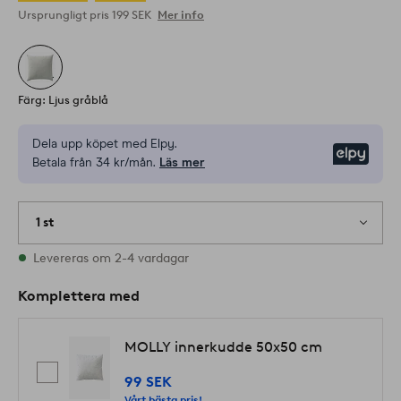
Ursprungligt pris
199 SEK
Mer info
Färg: Ljus gråblå
Dela upp köpet med Elpy.
Elpy
Betala från 34 kr/mån.
Läs mer
1 st
I lager
Levereras om 2-4 vardagar
Komplettera med
MOLLY innerkudde 50x50 cm
99 SEK
Vårt bästa pris!