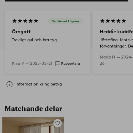
Verifierad köpare
Örngott
Heddie kuddfo
Trevligt gul och bra tyg.
Jättefina. Motsv
förväntningar. D
gardinerna jag r
Maria N —
2024-
serie och färg.
Kirsi V —
2025-02-21
26
Rapportera
Information kring betyg
Matchande delar
Lägg
till