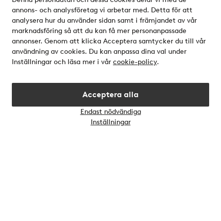
Våra tjänster
annons- och analysföretag vi arbetar med. Detta för att
analysera hur du använder sidan samt i främjandet av vår
Villkor
marknadsföring så att du kan få mer personanpassade
annonser. Genom att klicka Acceptera samtycker du till vår
användning av cookies. Du kan anpassa dina val under
Vänner
Inställningar och läsa mer i vår
cookie-policy
.
Acceptera alla
Endast nödvändiga
Öppn
Inställningar
chatt
Säkra betalningar - Betala direkt eller dela upp
Vill du veta mer om
våra betalalternativ
?
elpy
Sverige - Välj land