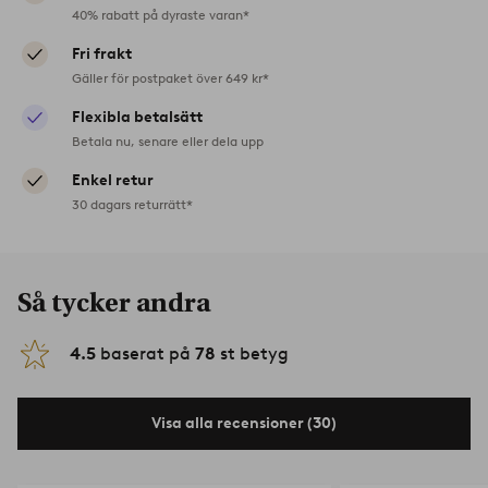
40% rabatt på dyraste varan*
Fri frakt
Gäller för postpaket över 649 kr*
Flexibla betalsätt
Betala nu, senare eller dela upp
Enkel retur
30 dagars returrätt*
Så tycker andra
4.5
baserat på
78
st betyg
Visa alla recensioner (30)