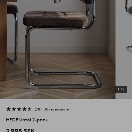
1
/
8
78
30 recensioner
HEDEN stol 2-pack
2 998 SEK