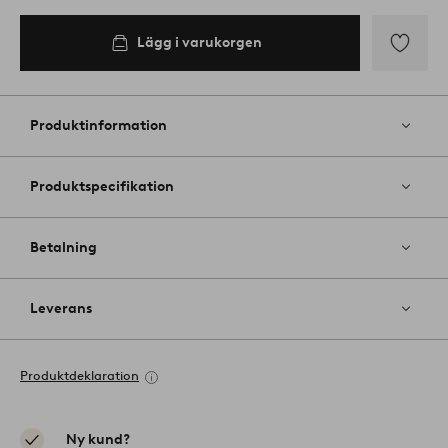
Lägg i varukorgen
Lägg
till
i
Produktinformation
favoriter
Produktspecifikation
Betalning
Leverans
Produktdeklaration
Ny kund?