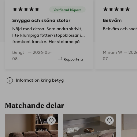
Verifierad köpare
Snygga och sköna stolar
Bekväm
Nöjd med dessa. Som andra skrivit,
Bekväm och snab
lite klumpiga fötter/stoppklossar i
framkant kanske. Har stolarna på
matta så tog bort dem, funkar bra.
Bengt I —
2026-05-
Miriam W —
202
Hade varit snyggare med försänkta
08
07
Rapportera
skru…
Information kring betyg
Matchande delar
Lägg
Lägg
till
till
i
i
favoriter
favoriter