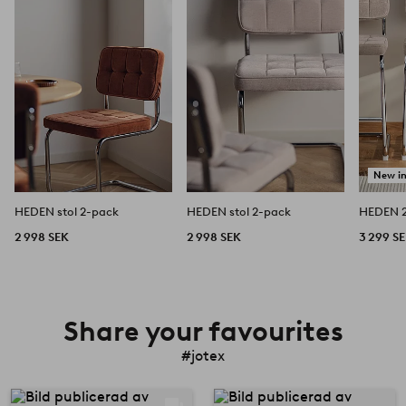
i
i
favoriter
favoriter
New i
HEDEN stol 2-pack
HEDEN stol 2-pack
HEDEN 2
2 998 SEK
2 998 SEK
3 299 S
Share your favourites
#jotex