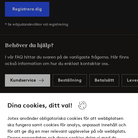
Registrera dig
* Se erbjudandevillkor vid registrering
Behöver du hjälp?
I vår FAQ hittar du svaren på de vanligaste frågorna. Här finns
också information om hur du enklast kontaktar oss.
Kundservice
Beställning
Betalsätt
Leve
Dina cookies, ditt val!
Mina sidor
Jotex använder obligatoriska cookies för att webbplatsen
Om Jotex
ska fungera samt cookies för analys, anpassat innehåll och
för att ge dig en mer relevant upplevelse på vår webbplats.
Denna persondatan och dessa cookies delar vi med de