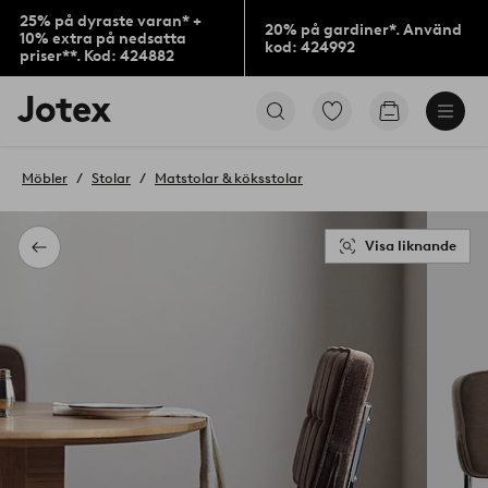
25% på dyraste varan* +
20% på gardiner*. Använd
10% extra på nedsatta
kod: 424992
priser**. Kod: 424882
Jotex
Gå
Gå
logotyp
till
till
-
favoritmarkerade
kundvagne
gå
produkter
Möbler
Stolar
Matstolar & köksstolar
till
förstasidan
Visa liknande
Tillbaka