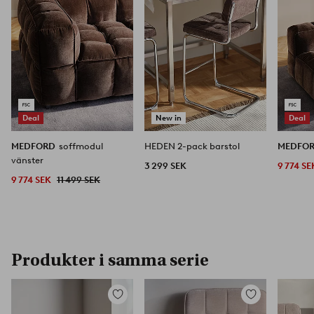
Deal
New in
Deal
MEDFORD
soffmodul
HEDEN 2-pack barstol
MEDFO
vänster
3 299 SEK
9 774 SE
9 774 SEK
11 499 SEK
Produkter i samma serie
Lägg
Lägg
till
till