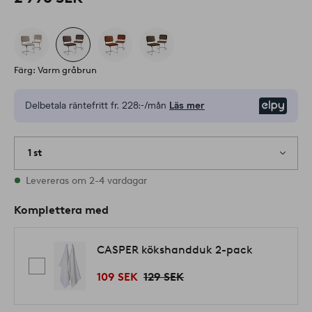
Färg: Varm gråbrun
Delbetala räntefritt fr.
228:-/mån
Läs mer
Elpy
1 st
I lager
Levereras om 2-4 vardagar
Komplettera med
CASPER kökshandduk 2-pack
109 SEK
129 SEK