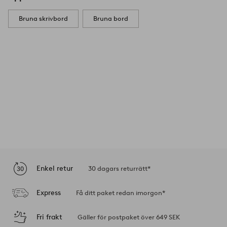
Bruna skrivbord
Bruna bord
Enkel retur
30 dagars returrätt*
Express
Få ditt paket redan imorgon*
Fri frakt
Gäller för postpaket över 649 SEK