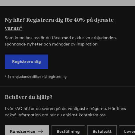
Ny här? Registrera dig för
40% på dyraste
varan*
Som kund hos oss är du först med exklusiva erbjudanden,
spännande nyheter och mängder av inspiration.
Registrera dig
* Se erbjudandevillkor vid registrering
Behöver du hjälp?
I vår FAQ hittar du svaren på de vanligaste frågorna. Här finns
också information om hur du enklast kontaktar oss.
Kundservice
Beställning
Betalsätt
Leve