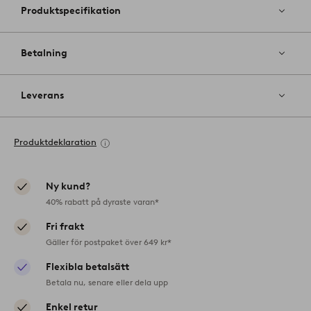
Produktspecifikation
Betalning
Leverans
Produktdeklaration
Ny kund?
40% rabatt på dyraste varan*
Fri frakt
Gäller för postpaket över 649 kr*
Flexibla betalsätt
Betala nu, senare eller dela upp
Enkel retur