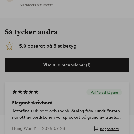
30 dagars returrätt*
Så tycker andra
5.0
baserat på
3
st betyg
Visa alla recensioner (1)
Verifierad köpare
Elegant skrivbord
Jättefint skrivbord och snabb lösning från kundtjänsten
när ett av bordsbenen var sprucket på grund av träets
egenskaper. Fick ett nytt underrede veckan efter och är
Hang Wan Y —
2025-07-28
Rapportera
supernöjd.