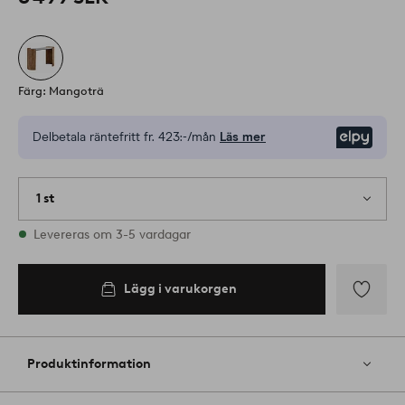
Färg: Mangoträ
Delbetala räntefritt fr.
423:-/mån
Läs mer
Elpy
1 st
I lager
Levereras om 3-5 vardagar
Lägg i varukorgen
Lägg
till
i
Produktinformation
favoriter