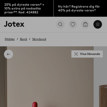
25% på dyraste varan* +
Ny här? Registrera dig för
10% extra på nedsatta
40% på dyraste varan*
priser**. Kod: 424882
Jotex
Gå
Gå
logotyp
till
till
-
favoritmarkerade
kundvagne
gå
produkter
Möbler
Bord
Skrivbord
till
förstasidan
Visa liknande
Tillbaka