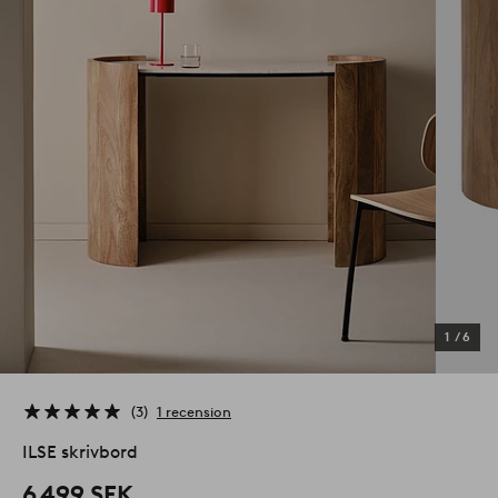
1
/
6
3
1 recension
ILSE skrivbord
6 499 SEK