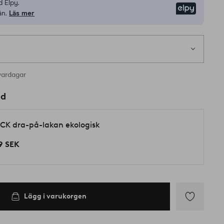
 Elpy.
Elpy
ån.
Läs mer
1 st
 i lager
vardagar
ed
CK dra-på-lakan ekologisk
9 SEK
Lägg i varukorgen
Lägg
till