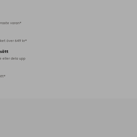
i
favoriter
yraste varan*
aket över 649 kr*
lsätt
e eller dela upp
ätt*