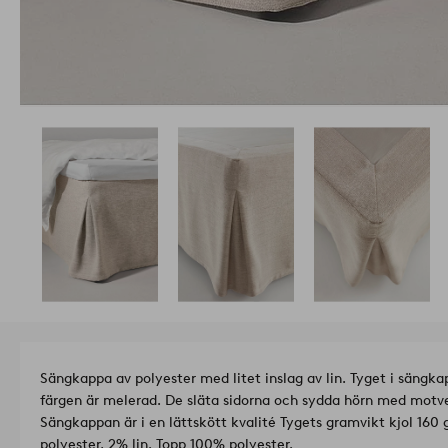
Sängkappa av polyester med litet inslag av lin. Tyget i sängkap
färgen är melerad. De släta sidorna och sydda hörn med motveck
Sängkappan är i en lättskött kvalité Tygets gramvikt kjol 160
polyester, 2% lin. Topp 100% polyester.