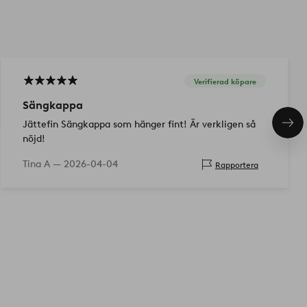
Verifierad köpare
Sängkappa
Jättefin Sängkappa som hänger fint! Är verkligen så
Näs
pro
nöjd!
Tina A —
2026-04-04
Rapportera