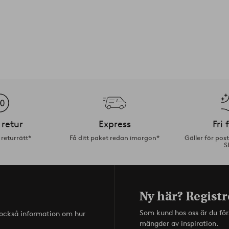
 retur
Express
Fri 
returrätt*
Få ditt paket redan imorgon*
Gäller för pos
S
Ny här? Registr
Som kund hos oss är du fö
s också information om hur
mängder av inspiration.