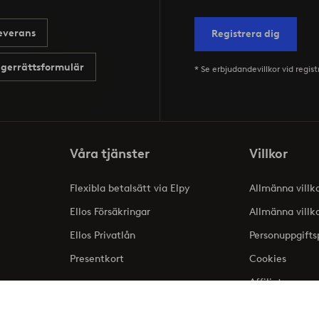
everans
Registrera dig
gerrättsformulär
* Se erbjudandevillkor vid regist
Våra tjänster
Villkor
Flexibla betalsätt via Elpy
Allmänna villk
Ellos Försäkringar
Allmänna villk
Ellos Privatlån
Personuppgifts
Presentkort
Cookies
Affiliate
lse