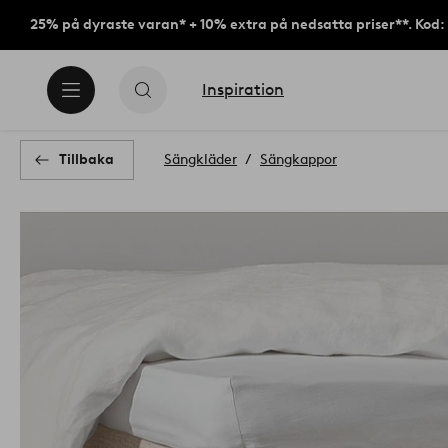
25% på dyraste varan* + 10% extra på nedsatta priser**. Kod
Inspiration
Tillbaka
Sängkläder
Sängkappor