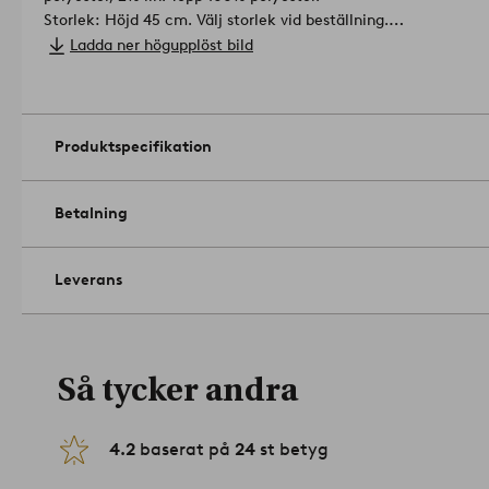
Storlek: Höjd 45 cm. Välj storlek vid beställning.
Skötselråd: Tvätt 30°. Krympning max 3%.
Ladda ner högupplöst bild
Tips/råd: Matcha sängkappan med ett nytt, fräscht överkast o
kuddar.
Artikelnummer: 1757490-02
Produktspecifikation
Betalning
Leverans
Så tycker andra
4.2
baserat på
24
st betyg