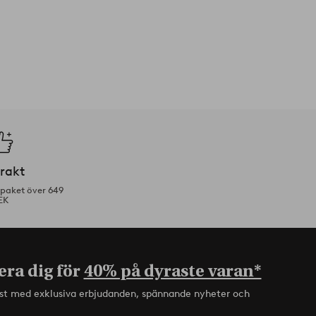
frakt
tpaket över 649
EK
era dig för
40% på dyraste varan*
rst med exklusiva erbjudanden, spännande nyheter och