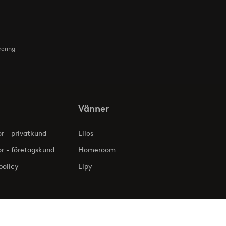
rering
Vänner
or - privatkund
Ellos
or - företagskund
Homeroom
policy
Elpy