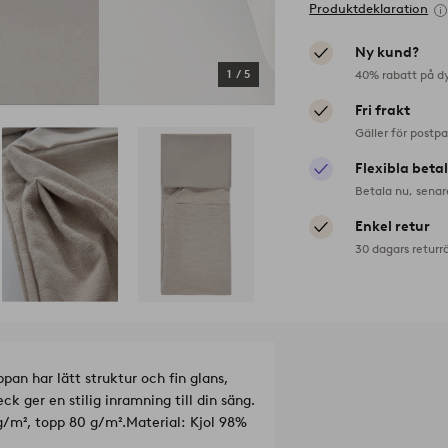
Produktdeklaration
Ny kund?
40% rabatt på d
1
/
5
Fri frakt
Gäller för postp
Flexibla beta
Betala nu, senar
Enkel retur
30 dagars returr
pan har lätt struktur och fin glans,
 ger en stilig inramning till din säng.
 g/m², topp 80 g/m².
Material: Kjol 98%