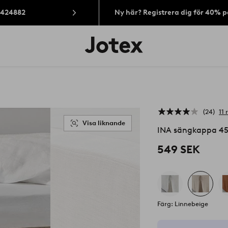
: 424882
Ny här? Registrera dig för 40% 
Jotex
logotyp
-
gå
till
förstasidan
24
11
Visa liknande
INA sängkappa 4
549 SEK
Färg: Linnebeige