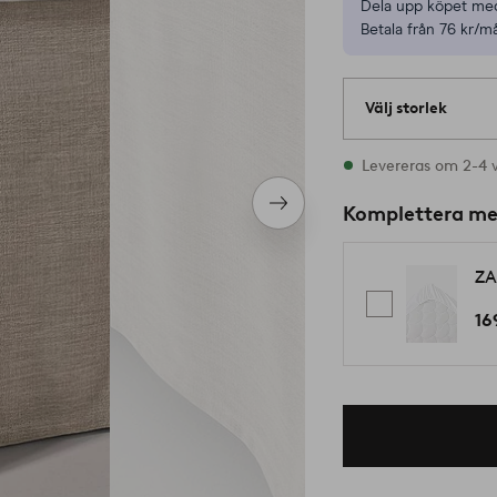
Dela upp köpet med
Betala från 76 kr/m
Välj storlek
Alla storlekar finns
Levereras om 2-4 
Nästa
Komplettera m
produkt
ZA
16