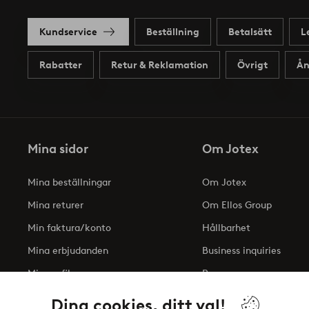
Kundservice
Beställning
Betalsätt
L
Rabatter
Retur & Reklamation
Övrigt
Ån
Mina sidor
Om Jotex
Mina beställningar
Om Jotex
Mina returer
Om Ellos Group
Min faktura/konto
Hållbarhet
Mina erbjudanden
Business inquiries
Min profil
Press
Tillgänglighetsredogöre
Dina cookies, ditt val!