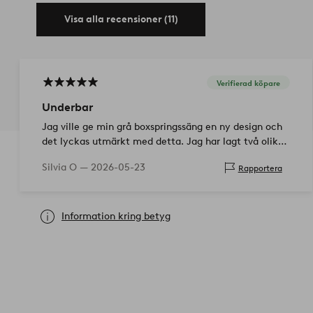
Visa alla recensioner (11)
Verifierad köpare
Underbar
Jag ville ge min grå boxspringssäng en ny design och
det lyckas utmärkt med detta. Jag har lagt två olika
höjder ovanpå varandra, först för den nedre
Silvia O —
2026-05-23
Rapportera
madrassen och stativet med motor, och det…
Information kring betyg