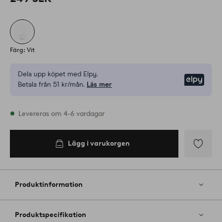
Färg: Vit
Dela upp köpet med Elpy.
Elpy
Betala från 51 kr/mån.
Läs mer
I lager
Levereras om 4-6 vardagar
Lägg i varukorgen
Lägg i
varukorgen
Lägg
till
i
Produktinformation
favoriter
Produktspecifikation