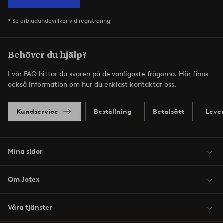
* Se erbjudandevillkor vid registrering
Behöver du hjälp?
I vår FAQ hittar du svaren på de vanligaste frågorna. Här finns
också information om hur du enklast kontaktar oss.
Kundservice
Beställning
Betalsätt
Leve
Mina sidor
Om Jotex
Våra tjänster