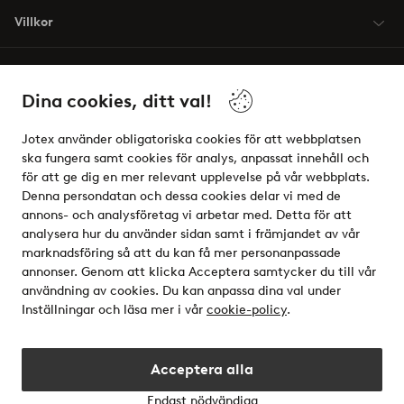
Villkor
Vänner
Dina cookies, ditt val!
Jotex använder obligatoriska cookies för att webbplatsen
ska fungera samt cookies för analys, anpassat innehåll och
för att ge dig en mer relevant upplevelse på vår webbplats.
Säkra betalningar - Betala direkt eller dela upp
Denna persondatan och dessa cookies delar vi med de
annons- och analysföretag vi arbetar med. Detta för att
Vill du veta mer om
våra betalalternativ
?
analysera hur du använder sidan samt i främjandet av vår
elpy
marknadsföring så att du kan få mer personanpassade
annonser. Genom att klicka Acceptera samtycker du till vår
användning av cookies. Du kan anpassa dina val under
Inställningar och läsa mer i vår
cookie-policy
.
Sverige - Välj land
Acceptera alla
Instagram
Facebook
Endast nödvändiga