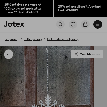
25% på dyraste varan* +
20% på gardiner*. Använd
10% extra på nedsatta
kod: 424992
priser**. Kod: 424882
Jotex
Gå
Gå
logotyp
till
till
-
favoritmarkerade
kundvagne
gå
produkter
Belysning
Julbelysning
Dekorativ julbelysning
till
förstasidan
Visa liknande
Tillbaka