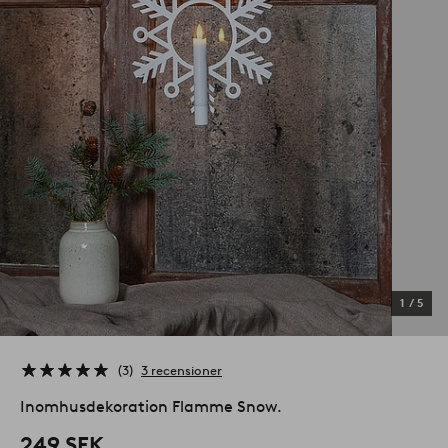
1
/
5
3
3 recensioner
Inomhusdekoration Flamme Snow.
249 SEK