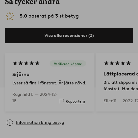
Så tycker andra
5.0
baserat på
3
st betyg
Visa alla recensioner (3)
Verifierad köpare
Lättplacerad o
Srjärna
Bra att slippa els
Lyser så fint i fönstret. Är jätte nöyd.
fönstret. Har den 
Ragnhild E —
2024-12-
18
Ellen11 —
2022-12
Rapportera
Information kring betyg