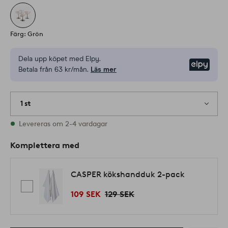
Färg: Grön
Dela upp köpet med Elpy.
Elpy
Betala från 63 kr/mån.
Läs mer
1 st
I lager
Levereras om 2-4 vardagar
Komplettera med
CASPER kökshandduk 2-pack
109 SEK
129 SEK