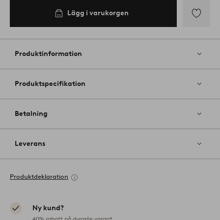
Lägg i varukorgen
Lägg
till
i
Produktinformation
favoriter
Produktspecifikation
Betalning
Leverans
Produktdeklaration
Ny kund?
40% rabatt på dyraste varan*