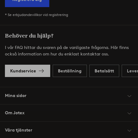
* Se erbjudandevillkor vid registrering
Behöver du hjälp?
I vår FAQ hittar du svaren på de vanligaste frågorna. Här finns
också information om hur du enklast kontaktar oss.
Kundservice
Beställning
Betalsätt
Leve
Mina sidor
Om Jotex
Våra tjänster