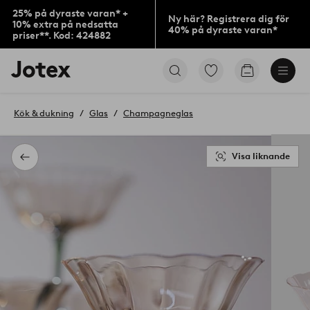
25% på dyraste varan* +
Ny här? Registrera dig för
10% extra på nedsatta
40% på dyraste varan*
priser**. Kod: 424882
Jotex
Gå
Gå
logotyp
till
till
-
favoritmarkerade
kundvagne
gå
produkter
Kök & dukning
Glas
Champagneglas
till
förstasidan
Visa liknande
Tillbaka