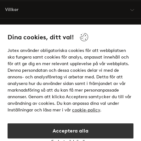
Villkor
Vänner
Dina cookies, ditt val!
Jotex använder obligatoriska cookies för att webbplatsen
ska fungera samt cookies för analys, anpassat innehåll och
för att ge dig en mer relevant upplevelse på vår webbplats.
Säkra betalningar - Betala direkt eller dela upp
Denna persondatan och dessa cookies delar vi med de
annons- och analysföretag vi arbetar med. Detta för att
Vill du veta mer om
våra betalalternativ
?
analysera hur du använder sidan samt i främjandet av vår
elpy
marknadsföring så att du kan få mer personanpassade
annonser. Genom att klicka Acceptera samtycker du till vår
användning av cookies. Du kan anpassa dina val under
Inställningar och läsa mer i vår
cookie-policy
.
Sverige - Välj land
Acceptera alla
Instagram
Facebook