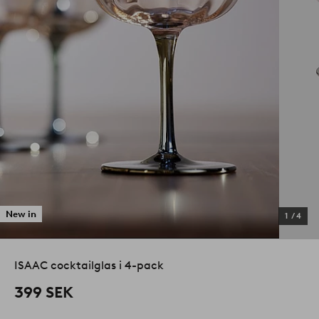
New in
1
/
4
ISAAC cocktailglas i 4-pack
399 SEK