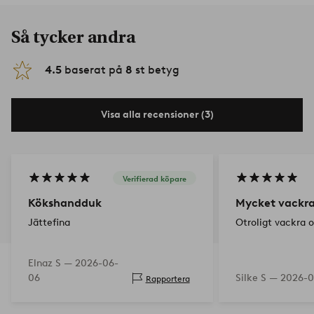
Så tycker andra
4.5
baserat på
8
st betyg
Visa alla recensioner (3)
Verifierad köpare
Kökshandduk
Mycket vackr
Jättefina
Otroligt vackra o
Elnaz S —
2026-06-
06
Silke S —
2026-0
Rapportera