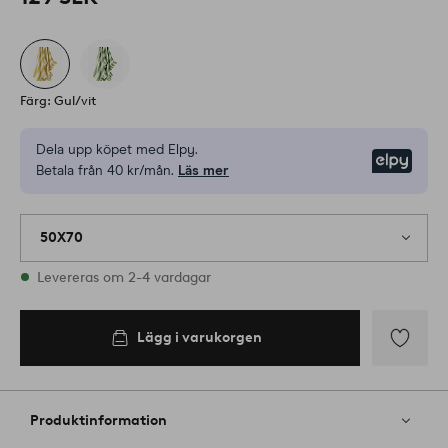
Färg: Gul/vit
Dela upp köpet med Elpy.
Elpy
Betala från 40 kr/mån.
Läs mer
50X70
I lager
Levereras om 2-4 vardagar
Lägg i varukorgen
Lägg i
varukorgen
Lägg
till
i
Produktinformation
favoriter