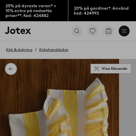
25% på dyraste varan* +
20% på gardiner*. Använd
10% extra på nedsatta
kod: 424992
priser**. Kod: 424882
Jotex
Gå
Gå
logotyp
till
till
-
favoritmarkerade
kundvagne
gå
produkter
Kök & dukning
Kökshanddukar
till
förstasidan
Visa liknande
Tillbaka