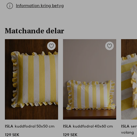
Information kring betyg
Matchande delar
Lägg
Lägg
till
till
i
i
favoriter
favoriter
ISLA
kuddfodral 50x50 cm
ISLA
kuddfodral 40x60 cm
ISLA
se
volang
129 SEK
129 SEK