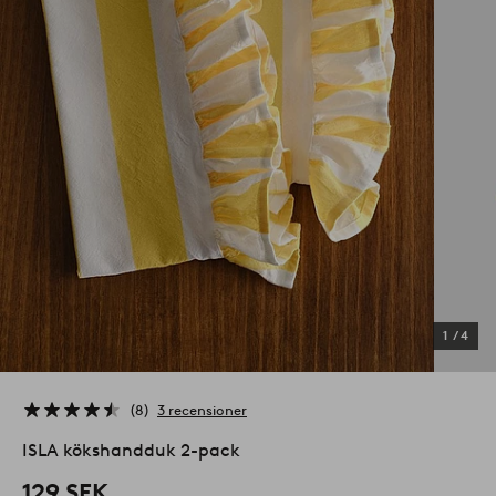
1
/
4
8
3 recensioner
ISLA kökshandduk 2-pack
129 SEK