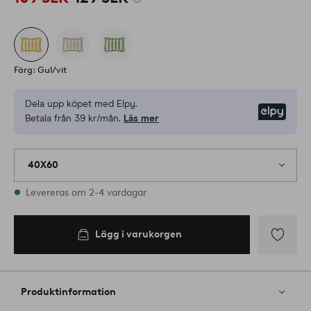
Färg: Gul/vit
Dela upp köpet med Elpy.
Elpy
Betala från 39 kr/mån.
Läs mer
40X60
I lager
Levereras om 2-4 vardagar
Lägg i varukorgen
Lägg i
varukorgen
Lägg
till
i
Produktinformation
favoriter