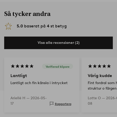
Så tycker andra
5.0
baserat på
4
st betyg
Visa alla recensioner (2)
Verifierad köpare
Lantligt
Vårig kudde
Lantligt och fin känsla i intrycket
Fint fordral som h
struktur o färgen
☀️
Ariellé H —
2026-05-
Lotte O —
2026-
17
08
Rapportera