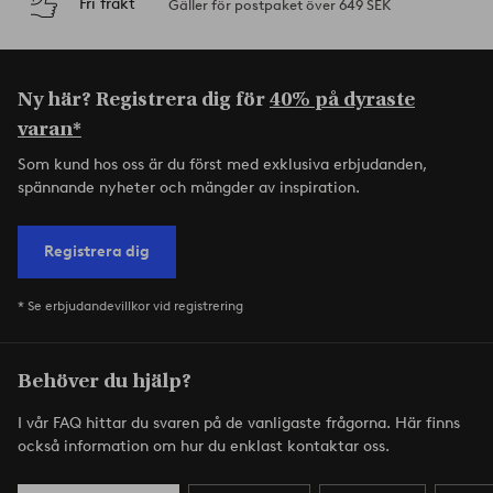
Fri frakt
Gäller för postpaket över 649 SEK
Ny här? Registrera dig för
40% på dyraste
varan*
Som kund hos oss är du först med exklusiva erbjudanden,
spännande nyheter och mängder av inspiration.
Registrera dig
* Se erbjudandevillkor vid registrering
Behöver du hjälp?
I vår FAQ hittar du svaren på de vanligaste frågorna. Här finns
också information om hur du enklast kontaktar oss.