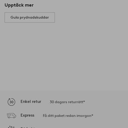
Upptäck mer
Gula prydnadskuddar
Enkel retur
30 dagars returrätt*
Express
Få ditt paket redan imorgon*