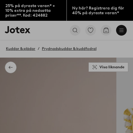
25% på dyraste varan* +
Ny här? Registrera dig för
10% extra på nedsatta
40% på dyraste varan*
priser**. Kod: 424882
Jotex
Gå
Gå
logotyp
till
till
-
favoritmarkerade
kundvagne
gå
produkter
Kuddar & plädar
Prydnadskuddar & kuddfodral
till
förstasidan
Visa liknande
Tillbaka