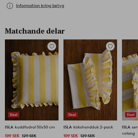
Information kring betyg
Matchande delar
Lägg
Lägg
till
till
i
i
favoriter
favoriter
Deal
Deal
Deal
ISLA
kuddfodral 50x50 cm
ISLA
kökshandduk 2-pack
ISLA
se
volang
109 SEK
129 SEK
109 SEK
129 SEK