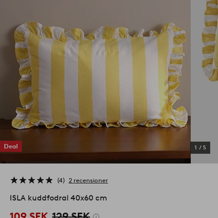
Deal
1
/
5
4
2 recensioner
ISLA kuddfodral 40x60 cm
109 SEK
129 SEK