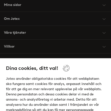
Mina sidor
Om Jotex
Våra tjänster
Villkor
Vänner
Dina cookies, ditt val!
Jotex använder obligatoriska cookies för att webbplatsen
ska fungera samt cookies för analys, anpassat innehåll och
för att ge dig en mer relevant upplevelse på vår webbplats.
Säkra betalningar - Betala direkt eller dela upp
Denna persondatan och dessa cookies delar vi med de
annons- och analysföretag vi arbetar med. Detta för att
Vill du veta mer om
våra betalalternativ
?
analysera hur du använder sidan samt i främjandet av vår
elpy
marknadsföring så att du kan få mer personanpassade