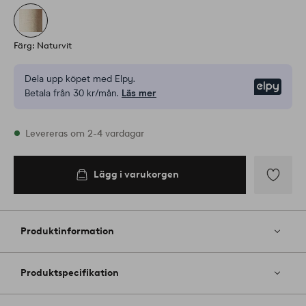
Färg: Naturvit
Dela upp köpet med Elpy.
Elpy
Betala från 30 kr/mån.
Läs mer
I lager
Levereras om 2-4 vardagar
Lägg i varukorgen
Lägg i
varukorgen
Lägg
till
i
Produktinformation
favoriter
Produktspecifikation