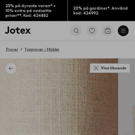
25% på dyraste varan* +
20% på gardiner*. Använd
10% extra på nedsatta
kod: 424992
priser**. Kod: 424882
Jotex
Gå
Gå
logotyp
till
till
-
favoritmarkerade
kundvagne
gå
produkter
Prover
Tygprover - Möbler
till
förstasidan
Visa liknande
Tillbaka