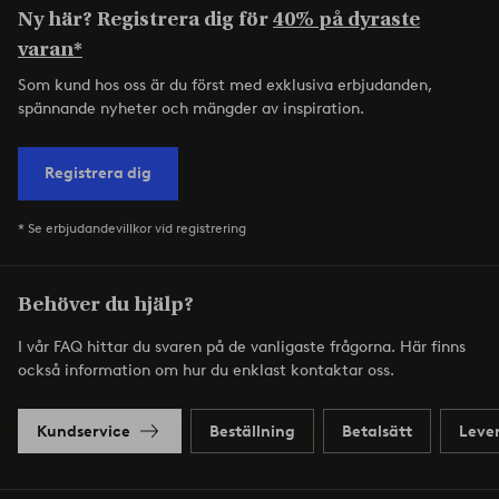
Ny här? Registrera dig för
40% på dyraste
varan*
Som kund hos oss är du först med exklusiva erbjudanden,
spännande nyheter och mängder av inspiration.
Registrera dig
* Se erbjudandevillkor vid registrering
Behöver du hjälp?
I vår FAQ hittar du svaren på de vanligaste frågorna. Här finns
också information om hur du enklast kontaktar oss.
Kundservice
Beställning
Betalsätt
Leve