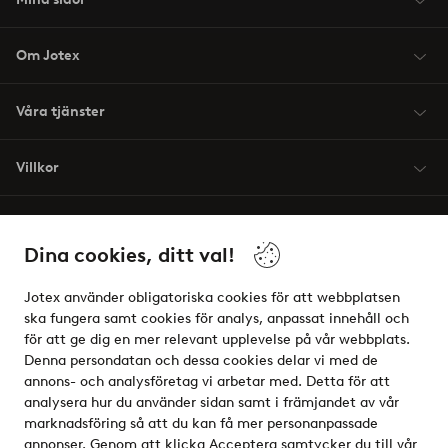
Om Jotex
Våra tjänster
Villkor
Vänner
Dina cookies, ditt val!
Jotex använder obligatoriska cookies för att webbplatsen
ska fungera samt cookies för analys, anpassat innehåll och
för att ge dig en mer relevant upplevelse på vår webbplats.
Säkra betalningar - Betala direkt eller dela upp
Denna persondatan och dessa cookies delar vi med de
annons- och analysföretag vi arbetar med. Detta för att
Vill du veta mer om
våra betalalternativ
?
analysera hur du använder sidan samt i främjandet av vår
elpy
marknadsföring så att du kan få mer personanpassade
annonser. Genom att klicka Acceptera samtycker du till vår