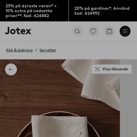
25% på dyraste varan* +
20% på gardiner*. Använd
10% extra på nedsatta
kod: 424992
priser**. Kod: 424882
Jotex
Gå
Gå
logotyp
till
till
-
favoritmarkerade
kundvagne
gå
produkter
Kök & dukning
Servetter
till
förstasidan
Visa liknande
Tillbaka