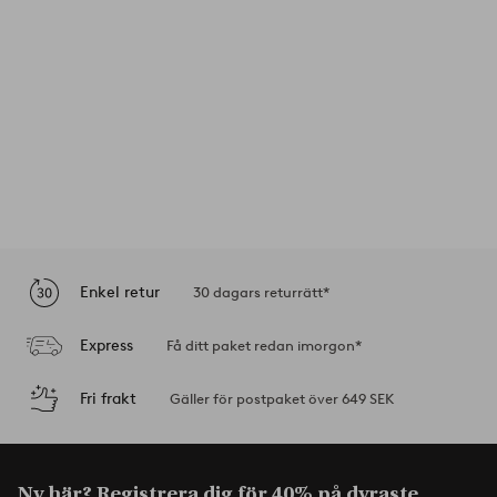
Enkel retur
30 dagars returrätt*
Express
Få ditt paket redan imorgon*
Fri frakt
Gäller för postpaket över 649 SEK
Ny här? Registrera dig för
40% på dyraste