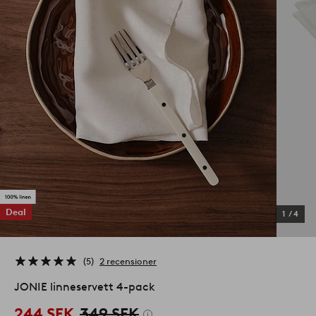
Deal
1
/
4
5
2 recensioner
JONIE linneservett 4-pack
244 SEK
349 SEK