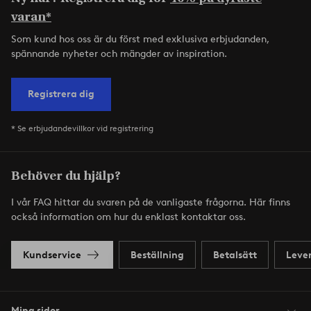
varan*
Som kund hos oss är du först med exklusiva erbjudanden,
spännande nyheter och mängder av inspiration.
Registrera dig
* Se erbjudandevillkor vid registrering
Behöver du hjälp?
I vår FAQ hittar du svaren på de vanligaste frågorna. Här finns
också information om hur du enklast kontaktar oss.
Kundservice
Beställning
Betalsätt
Leve
Mina sidor