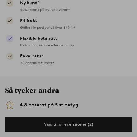
Ny kund?
40% rabatt på dyraste varan*
Fri frakt
Gäller för postpaket över 649 kr*
Flexibla betalsätt
Betala nu, senare eller dela upp
Enkel retur
30 dagars returrätt*
Så tycker andra
4.8
baserat på
5
st betyg
Visa alla recensioner (2)