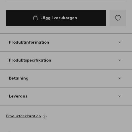
Lägg i varukorgen
Lägg
till
i
Produktinformation
favoriter
Produktspecifikation
Betalning
Leverans
Produktdeklaration