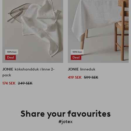
Deal
Deal
JONIE
kökshandduk i linne 2-
JONIE
linneduk
pack
419 SEK
599 SEK
174 SEK
249 SEK
Share your favourites
#jotex