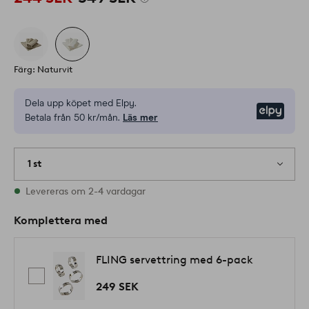
Färg: Naturvit
Dela upp köpet med Elpy.
Elpy
Betala från 50 kr/mån.
Läs mer
1 st
I lager
Levereras om 2-4 vardagar
Komplettera med
FLING servettring med 6-pack
249 SEK