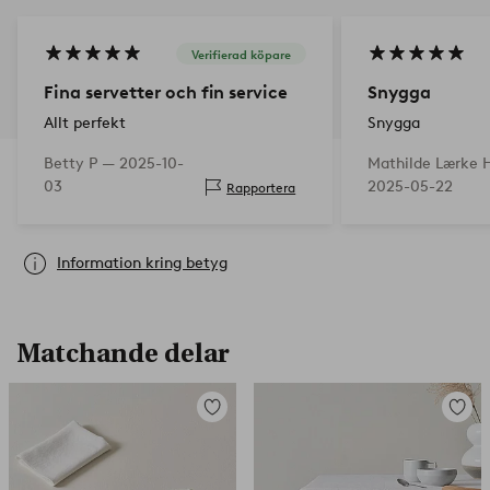
Verifierad köpare
Fina servetter och fin service
Snygga
Allt perfekt
Snygga
Betty P —
2025-10-
Mathilde Lærke 
03
2025-05-22
Rapportera
Information kring betyg
Matchande delar
Lägg
Lägg
till
till
i
i
favoriter
favorit