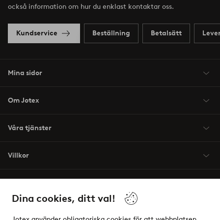
också information om hur du enklast kontaktar oss.
Kundservice
Beställning
Betalsätt
Leve
Mina sidor
Om Jotex
Våra tjänster
Villkor
Vänner
Dina cookies, ditt val!
Jotex använder obligatoriska cookies för att webbplatsen