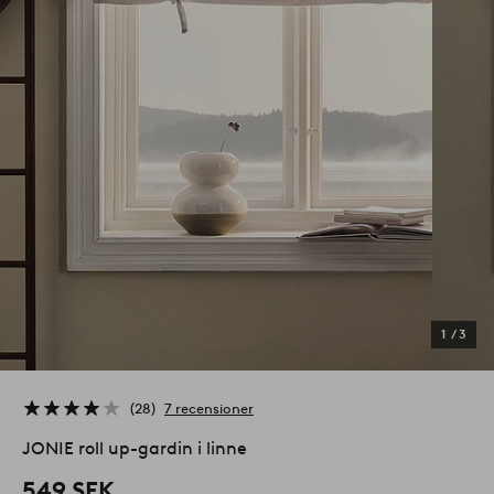
1
/
3
28
7 recensioner
JONIE roll up-gardin i linne
549 SEK