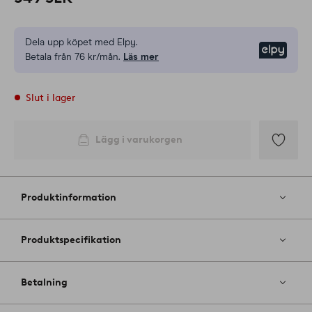
Dela upp köpet med Elpy.
Elpy
Betala från 76 kr/mån.
Läs mer
Slut i lager
Lägg i varukorgen
Lägg
till
i
Produktinformation
favoriter
Produktspecifikation
Betalning