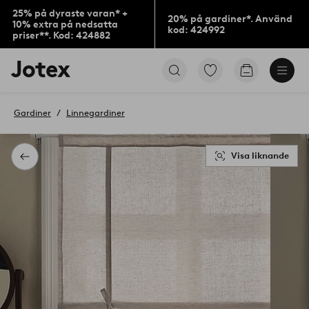
25% på dyraste varan* +
20% på gardiner*. Använd
10% extra på nedsatta
kod: 424992
priser**. Kod: 424882
Jotex
Gå
Gå
logotyp
till
till
-
favoritmarkerade
kundvagne
gå
produkter
Gardiner
Linnegardiner
till
förstasidan
Visa liknande
Tillbaka