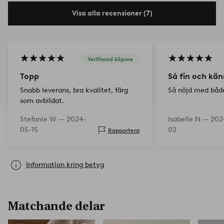
Visa alla recensioner (7)
Verifierad köpare
Topp
Så fin och kän
Snabb leverans, bra kvalitet, färg
Så nöjd med både
som avbildat.
Stefanie W —
2024-
Isabelle N —
202
05-15
02
Rapportera
Information kring betyg
Matchande delar