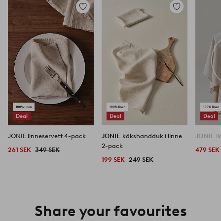
Lägg
Lägg
till
till
i
i
favoriter
favoriter
Deal
Deal
Deal
JONIE linneservett 4-pack
JONIE
kökshandduk i linne
JONIE
l
2-pack
261 SEK
349 SEK
479 SEK
199 SEK
249 SEK
Share your favourites