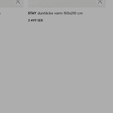
Visa
Visa
liknande
liknande
m
STAY
duntäcke varm 150x210 cm
S
2 499 SEK
3