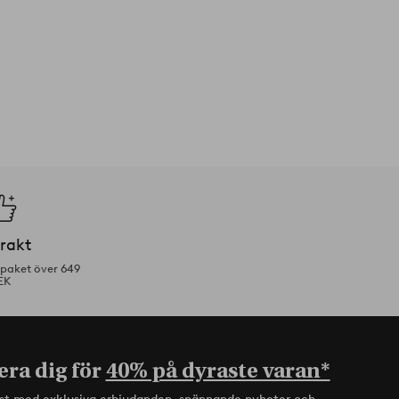
frakt
tpaket över 649
EK
era dig för
40% på dyraste varan*