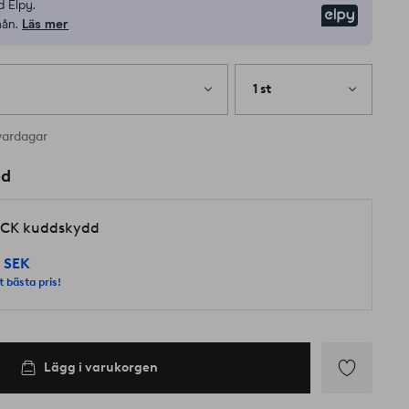
 Elpy.
Elpy
mån.
Läs mer
1 st
vardagar
ed
CK kuddskydd
 SEK
t bästa pris!
Lägg i varukorgen
Lägg