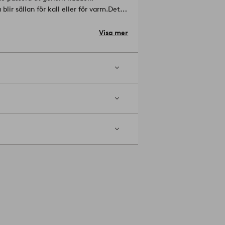
lir sällan för kall eller för varm.
Det
vå silvergrå passpoalkanter runt om.
håller spårbart, återvunnet material
Visa mer
lverkning genom hela
ya förbrukas.
Material: 100% Bomull.
torkboll vid