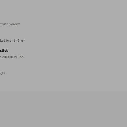
till
i
favoriter
yraste varan*
aket över 649 kr*
lsätt
e eller dela upp
ätt*