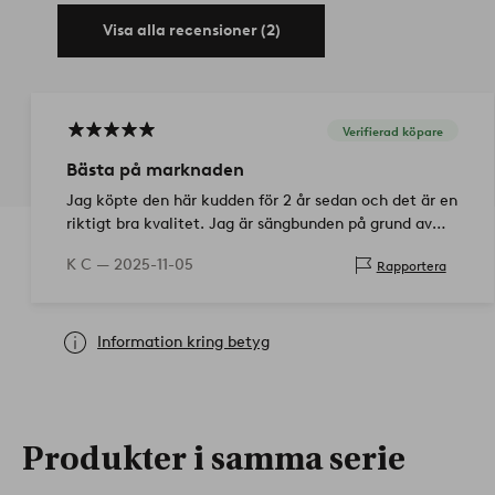
Visa alla recensioner (2)
Verifierad köpare
Bästa på marknaden
Jag köpte den här kudden för 2 år sedan och det är en
riktigt bra kvalitet. Jag är sängbunden på grund av
fysisk funktionsnedsättning och skador. Jag har
K C —
2025-11-05
Rapportera
kudden under mig så jag halv…
Information kring betyg
Produkter i samma serie