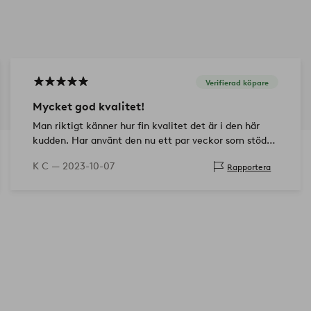
Verifierad köpare
Mycket god kvalitet!
Man riktigt känner hur fin kvalitet det är i den här
kudden. Har använt den nu ett par veckor som stöd
för kroppen när jag ska sova och som stöd under
K C —
2023-10-07
Rapportera
överkroppen när jag ligger oc…