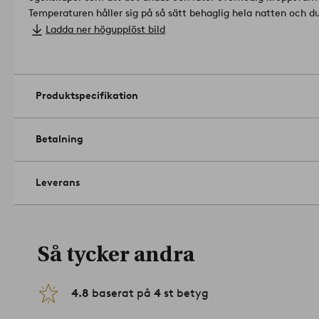
Temperaturen håller sig på så sätt behaglig hela natten och du b
vita yttertyget är av tät bomull som inte läcker dun och har t
Ladda ner högupplöst bild
Dunkudden levereras i en tygväska av bomull. .
Produkten inne
och uppfyller miljömässiga och sociala krav på ansvarsfull til
tillverkningsprocessen. Resurser återanvänds istället för att n
Fyllning: 70 Anddun, 30 Andfjäder.
Produktspecifikation
Fyllningens vikt: 600 gram.
Storlek: 50 x 60 cm.
Längd/Djup: X Bredd: 50.0 X Höjd: 60.0 cm.
Betalning
Antal i förpackning: 1.
Skontvätt 40°C. Använd tennisboll eller 
torktumling.
Artikelnummer: 1737302-01-05
Leverans
Så tycker andra
4.8
baserat på
4
st betyg