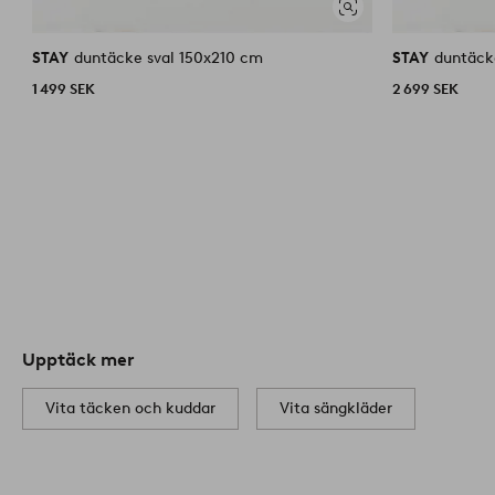
Visa
liknande
STAY
duntäcke sval 150x210 cm
STAY
duntäck
1 499 SEK
2 699 SEK
Upptäck mer
Vita täcken och kuddar
Vita sängkläder