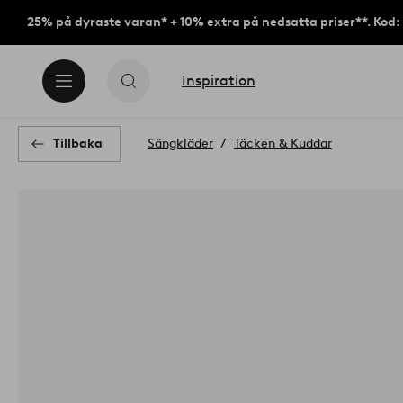
25% på dyraste varan* + 10% extra på nedsatta priser**. Kod
Inspiration
Tillbaka
Sängkläder
Täcken & Kuddar