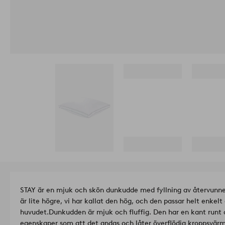
STAY är en mjuk och skön dunkudde med fyllning av återvunn
är lite högre, vi har kallat den hög, och den passar helt enkelt 
huvudet.
Dunkudden är mjuk och fluffig. Den har en kant runt 
egenskaper som att det andas och låter överflödig kroppsvär