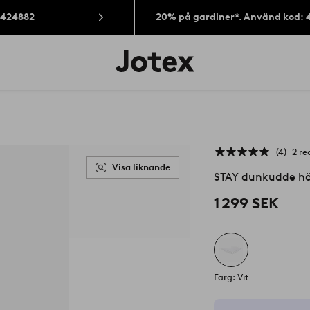
: 424882
20% på gardiner*. Använd kod: 
Jotex
logotyp
-
gå
till
förstasidan
4
2 re
Visa liknande
STAY dunkudde h
1 299 SEK
Färg: Vit