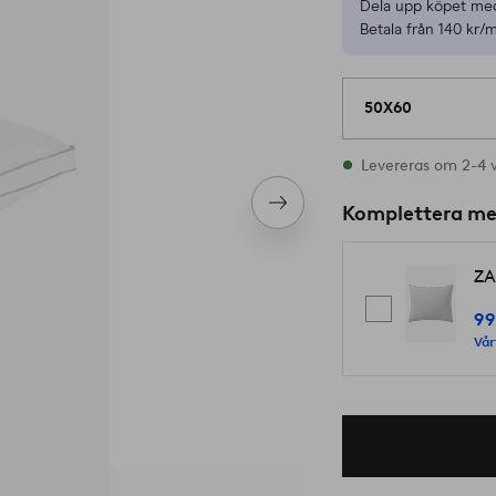
Dela upp köpet med
Betala från 140 kr/
50X60
I lager
Levereras om 2-4 
Nästa
Komplettera m
produkt
ZA
99
Vår