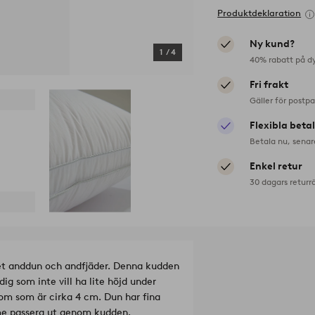
Produktdeklaration
Ny kund?
1
/
4
40% rabatt på d
Fri frakt
Gäller för postp
Flexibla beta
Betala nu, senar
Enkel retur
30 dagars returr
et anddun och andfjäder. Denna kudden
dig som inte vill ha lite höjd under
om som är cirka 4 cm. Dun har fina
me passera ut genom kudden.