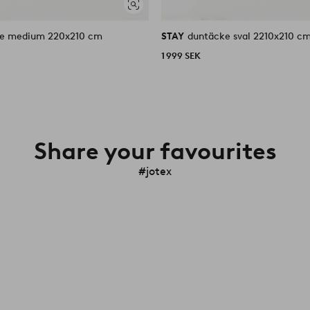
Visa
liknande
e medium 220x210 cm
STAY
duntäcke sval 2210x210 c
1 999 SEK
Share your favourites
#jotex