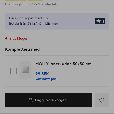
Ursprungligt pris
229 SEK
Mer info
Dela upp köpet med Elpy.
Elpy
Betala från 39 kr/mån.
Läs mer
Slut i lager
Komplettera med
MOLLY innerkudde 50x50 cm
99 SEK
Vårt bästa pris!
Lägg i varukorgen
Lägg