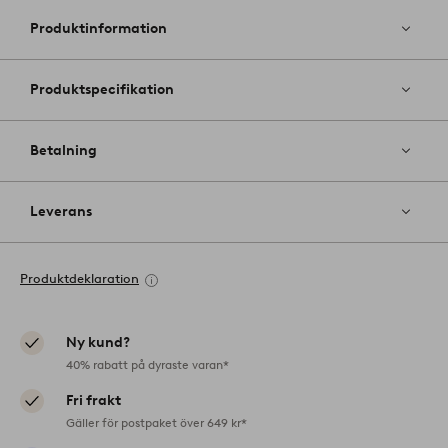
till
i
Produktinformation
favoriter
Produktspecifikation
Betalning
Leverans
Produktdeklaration
Ny kund?
40% rabatt på dyraste varan*
Fri frakt
Gäller för postpaket över 649 kr*