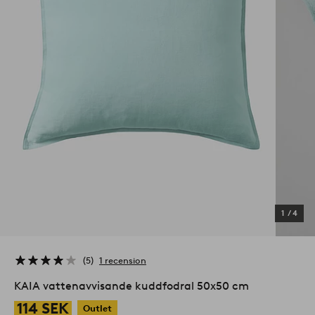
1
/
4
5
1 recension
KAIA vattenavvisande kuddfodral 50x50 cm
114 SEK
Outlet