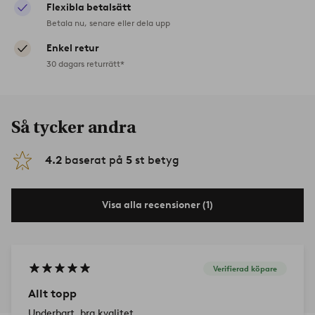
Flexibla betalsätt
Betala nu, senare eller dela upp
Enkel retur
30 dagars returrätt*
Så tycker andra
4.2
baserat på
5
st betyg
Visa alla recensioner (1)
Verifierad köpare
Allt topp
Underbart, bra kvalitet