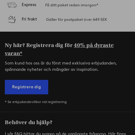
Express
Få ditt paket redan imorgon*
Fri frakt
Gäller för postpaket över 649 SEK
Ny här? Registrera dig för
40% på dyraste
varan*
Som kund hos oss är du först med exklusiva erbjudanden,
spännande nyheter och mängder av inspiration.
Registrera dig
* Se erbjudandevillkor vid registrering
Behöver du hjälp?
I vår FAQ hittar du svaren på de vanligaste frågorna. Här finns