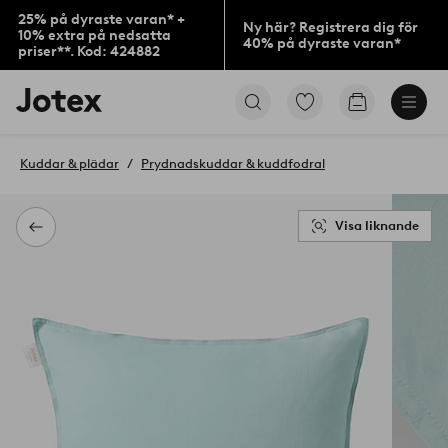
25% på dyraste varan* +
Ny här? Registrera dig för
10% extra på nedsatta
40% på dyraste varan*
priser**. Kod: 424882
Jotex
Gå
Gå
logotyp
till
till
-
favoritmarkerade
kundvagne
gå
produkter
Kuddar & plädar
Prydnadskuddar & kuddfodral
till
förstasidan
Visa liknande
Tillbaka