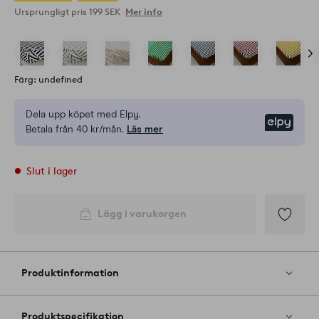
Ursprungligt pris
199 SEK
Mer info
Färg: undefined
Dela upp köpet med Elpy.
Elpy
Betala från 40 kr/mån.
Läs mer
Slut i lager
Lägg i varukorgen
Lägg
till
i
Produktinformation
favoriter
Produktspecifikation