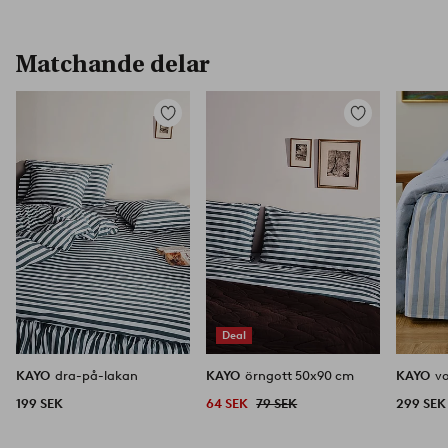
Matchande delar
Lägg
Lägg
till
till
i
i
favoriter
favoriter
Deal
KAYO
dra-på-lakan
KAYO
örngott 50x90 cm
KAYO
v
199 SEK
64 SEK
79 SEK
299 SEK