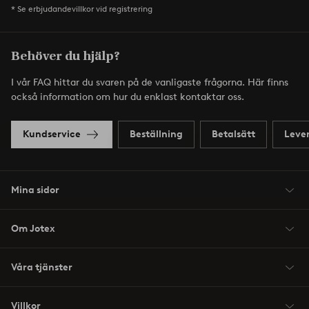
* Se erbjudandevillkor vid registrering
Behöver du hjälp?
I vår FAQ hittar du svaren på de vanligaste frågorna. Här finns
också information om hur du enklast kontaktar oss.
Kundservice
Beställning
Betalsätt
Leve
Mina sidor
Om Jotex
Våra tjänster
Villkor