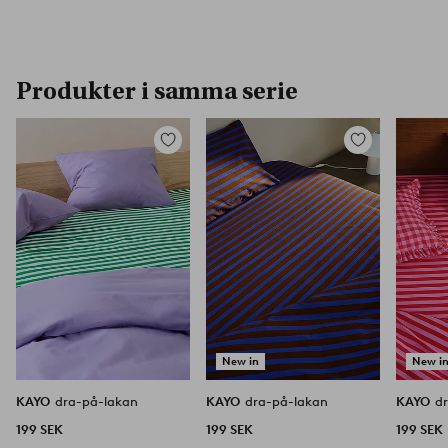
Produkter i samma serie
Lägg
Lägg
till
till
i
i
favoriter
favoriter
New in
New i
KAYO
dra-på-lakan
KAYO
dra-på-lakan
KAYO
d
199 SEK
199 SEK
199 SEK