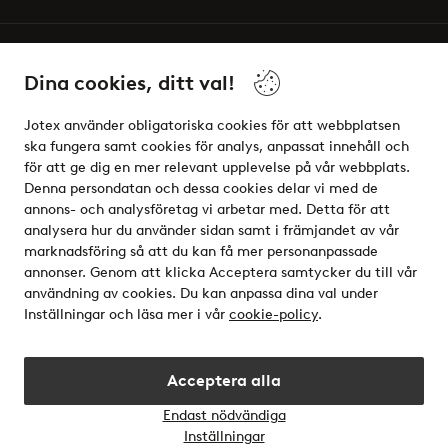
Vänner
Dina cookies, ditt val!
Jotex använder obligatoriska cookies för att webbplatsen
ska fungera samt cookies för analys, anpassat innehåll och
för att ge dig en mer relevant upplevelse på vår webbplats.
Säkra betalningar - Betala direkt eller dela upp
Denna persondatan och dessa cookies delar vi med de
annons- och analysföretag vi arbetar med. Detta för att
Vill du veta mer om
våra betalalternativ
?
analysera hur du använder sidan samt i främjandet av vår
elpy
marknadsföring så att du kan få mer personanpassade
annonser. Genom att klicka Acceptera samtycker du till vår
användning av cookies. Du kan anpassa dina val under
Inställningar och läsa mer i vår
cookie-policy
.
Sverige - Välj land
Acceptera alla
Instagram
Facebook
Endast nödvändiga
Öppn
Inställningar
chatt