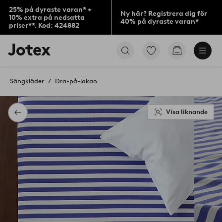
25% på dyraste varan* +
Ny här? Registrera dig för
10% extra på nedsatta
40% på dyraste varan*
priser**. Kod: 424882
Jotex
Gå
Gå
logotyp
till
till
-
favoritmarkerade
kundvagne
gå
produkter
Sängkläder
Dra-på-lakan
till
förstasidan
Visa liknande
Tillbaka