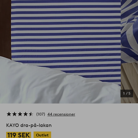
1
/
5
107
44 recensioner
KAYO dra-på-lakan
119 SEK
Outlet