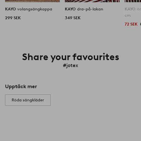
KAYO
volangsängkappa
KAYO
dra-på-lakan
KAYO
ö
cm
299 SEK
349 SEK
72 SEK
Share your favourites
#jotex
Upptäck mer
Röda sängkläder