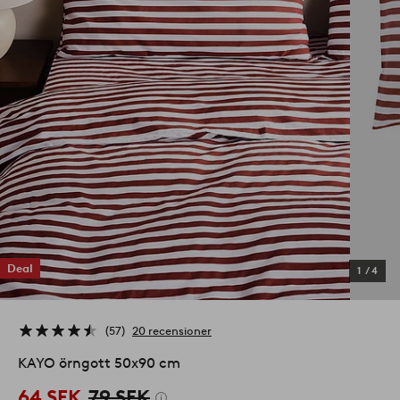
Deal
1
/
4
57
20 recensioner
KAYO örngott 50x90 cm
64 SEK
79 SEK