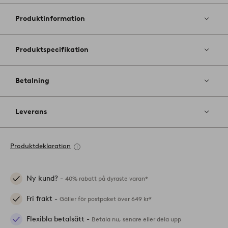
till
i
Produktinformation
favoriter
Produktspecifikation
Betalning
Leverans
Produktdeklaration
Ny kund? -
40% rabatt på dyraste varan*
Fri frakt -
Gäller för postpaket över 649 kr*
Flexibla betalsätt -
Betala nu, senare eller dela upp