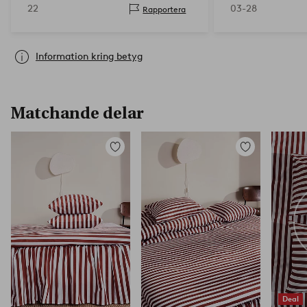
22
03-28
Rapportera
Information kring betyg
Matchande delar
Lägg
Lägg
till
till
i
i
favoriter
favoriter
Deal