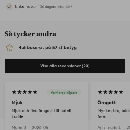
Enkel retur -
30 dagars returrätt*
Så tycker andra
4.6
baserat på
57
st betyg
Visa alla recensioner (20)
Verifierad köpare
Mjuk
Örngott
Mjuk och fina örngott till hotell
Mycket bra, både
kudde
form
Marie B —
2026-05-
Ann-marie L —
2