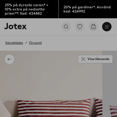
25% på dyraste varan* +
20% på gardiner*. Använd
10% extra på nedsatta
kod: 424992
priser**. Kod: 424882
Jotex
Gå
Gå
logotyp
till
till
-
favoritmarkerade
kundvagne
gå
produkter
Sängkläder
Örngott
till
förstasidan
Visa liknande
Tillbaka