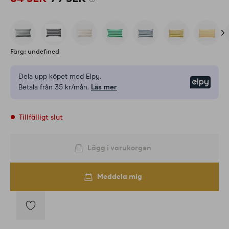
Färg: undefined
Dela upp köpet med Elpy.
Elpy
Betala från 35 kr/mån.
Läs mer
Tillfälligt slut
Lägg i varukorgen
Meddela mig
Lägg