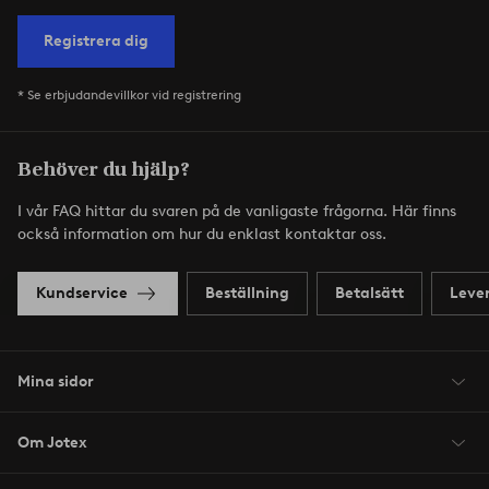
Registrera dig
* Se erbjudandevillkor vid registrering
Behöver du hjälp?
I vår FAQ hittar du svaren på de vanligaste frågorna. Här finns
också information om hur du enklast kontaktar oss.
Kundservice
Beställning
Betalsätt
Leve
Mina sidor
Om Jotex