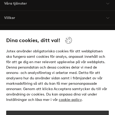
Våra tjänster
Villkor
Vänner
Dina cookies, ditt val!
Jotex använder obligatoriska cookies för att webbplatsen
ska fungera samt cookies för analys, anpassat innehåll och
för att ge dig en mer relevant upplevelse på vår webbplats.
Säkra betalningar - Betala direkt eller dela upp
Denna persondatan och dessa cookies delar vi med de
annons- och analysföretag vi arbetar med. Detta för att
Vill du veta mer om
våra betalalternativ
?
analysera hur du använder sidan samt i främjandet av vår
elpy
marknadsföring så att du kan få mer personanpassade
annonser. Genom att klicka Acceptera samtycker du till vår
användning av cookies. Du kan anpassa dina val under
Inställningar och läsa mer i vår
cookie-policy
.
Sverige - Välj land