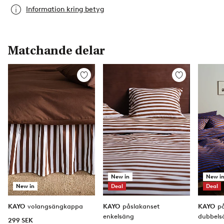
Information kring betyg
Matchande delar
Lägg
Lägg
till
till
i
i
favoriter
favoriter
New in
New i
New in
Deal
Deal
KAYO
volangsängkappa
KAYO
påslakanset
KAYO
p
enkelsäng
dubbels
299 SEK