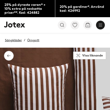
25% på dyraste varan* +
20% på gardiner*. Använd
10% extra på nedsatta
kod: 424992
priser**. Kod: 424882
Jotex
Gå
Gå
logotyp
till
till
-
favoritmarkerade
kundvagne
gå
produkter
Sängkläder
Örngott
till
förstasidan
Visa liknande
Tillbaka