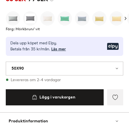
Färg: Mörkbrun/ vit
Dela upp köpet med Elpy.
Elpy
Betala från 35 kr/mån.
Läs mer
50X90
I lager
Levereras om 2-4 vardagar
Lägg i varukorgen
Lägg i
varukorgen
Lägg
till
i
Produktinformation
favori