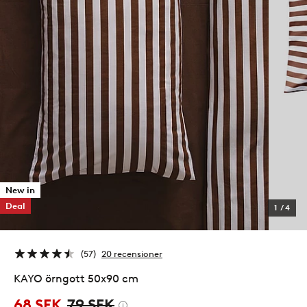
New in
Deal
1
/
4
57
20 recensioner
KAYO örngott 50x90 cm
68 SEK
79 SEK