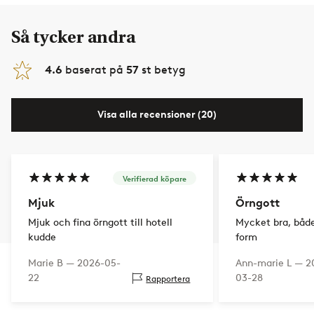
Så tycker andra
4.6
baserat på
57
st betyg
Visa alla recensioner (20)
Verifierad köpare
Mjuk
Örngott
Mjuk och fina örngott till hotell
Mycket bra, både
kudde
form
Marie B —
2026-05-
Ann-marie L —
2
22
03-28
Rapportera